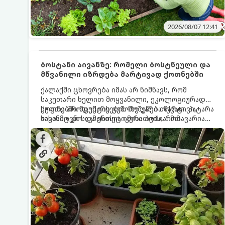
2026/08/07 12:41
ბოსტანი აივანზე: რომელი ბოსტნეული და
მწვანილი იზრდება მარტივად ქოთნებში
ქალაქში ცხოვრება იმას არ ნიშნავს, რომ
საკუთარი ხელით მოყვანილი, ეკოლოგიურად
სუფთა პროდუქტის გემოზე უარი თქვათ. პატარა
ქოთნებში მცენარეების მოშენება მარტივი,
აივანიც კი საკმარისია იმისათვის, რომ
სასიამოვნო და ესთეტიკური ჰობია. მთავარია
მოიწყოთ მინი-ბოსტანი, საიდანაც
იცოდეთ, რომელი კულტურები ეგუებიან
ყოველდღიურად ახალ, არომატულ მწვანილსა
ქოთნის პირობებს ყველაზე კარგად და როგორ
და ბოსტნეულს მოკრეფთ.
მოუაროთ მათ სწორად.