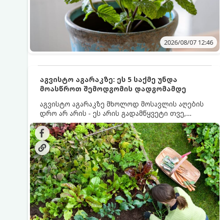
2026/08/07 12:46
აგვისტო აგარაკზე: ეს 5 საქმე უნდა
მოასწროთ შემოდგომის დადგომამდე
აგვისტო აგარაკზე მხოლოდ მოსავლის აღების
დრო არ არის - ეს არის გადამწყვეტი თვე,
როდესაც საფუძველი ეყრება მომავალი წლის
მოსავალს და ბაღი მზადდება შემოდგომა-
ზამთრის სეზონისთვის. იმისათვის, რომ
ნიადაგმა ენერგია აღიდგინოს, ხოლო
მცენარეებმა ზამთარს გაუძლონ, აგვისტოს
ბოლომდე 5 მნიშვნელოვანი საქმის გაკეთება
უნდა მოასწროთ: