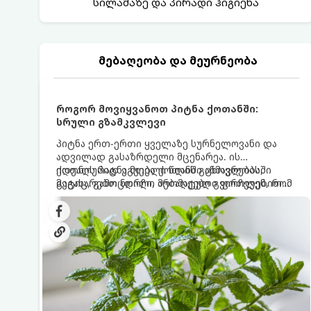
სილამაზე და პირადი ჰიგიენა
მებაღეობა და მეურნეობა
როგორ მოვიყვანოთ პიტნა ქოთანში:
სრული გზამკვლევი
პიტნა ერთ-ერთი ყველაზე სურნელოვანი და
ადვილად გასაზრდელი მცენარეა. ის
იდეალურად ეგუება ქოთანში ცხოვრებას,
ქოთნის პიტნა მთელი წლის განმავლობაში
მეტიც, გამოცდილი მებაღეები გვირჩევენ, რომ
გაგახარებთ ნორჩი, არომატული ფოთლებით
პიტნა მხოლოდ ქოთანში მოვიყვანოთ, რადგან
ჩაის, ლიმონათისა თუ კერძებისთვის.
ღია გრუნტში (ბაღში) დარგვისას ის ფესვებით
ძალიან სწრაფად ვრცელდება და სხვა
მცენარეებს ავიწროებს.