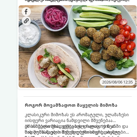
სალათებთან ერთად ან ტახინის (სესამის)
იდეალურად შეინარჩუნოს და არ დაიშალოს.
დრო: 10–15 წუთი ულუფა: 20–24 ცალი ბურთულა
სოუსთან მირთმევისთვის.
(4–6 პორცია)
2026/08/06 12:35
როგორ მოვამზადოთ მაყვლის მიმოზა
კლასიკური მიმოზას ეს არომატული, ულამაზესი
იისფერი ვარიაცია ნამდვილი მშვენებაა
ბრანჩებისთვის, უქმეების დილისთვის ან
ეს სასმელი მზადდება სულ რაღაც 10 წუთში და
სადღესასწაულო წვეულებებისთვის. ახალი
მის მომზადებას მინიმალური ინგრედიენტები