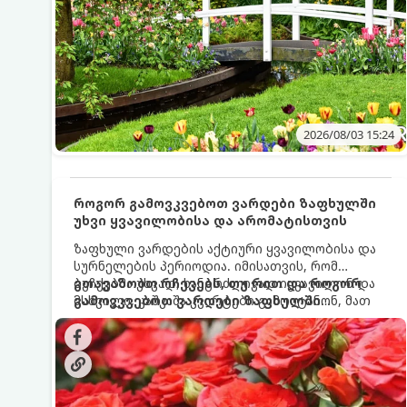
2026/08/03 15:24
როგორ გამოვკვებოთ ვარდები ზაფხულში
უხვი ყვავილობისა და არომატისთვის
ზაფხული ვარდების აქტიური ყვავილობისა და
სურნელების პერიოდია. იმისათვის, რომ
ბუჩქებმა უხვად, ხანგრძლივად იყვავილონ და
გთავაზობთ რჩევებს, თუ რით და როგორ
მსხვილი, კაშკაშა კვირტები გამოიტანონ, მათ
გამოვკვებოთ ვარდები ზაფხულში
რეგულარული და სწორი გამოკვება
საუკეთესო შედეგის მისაღწევად:
სჭირდებათ. ზაფხულის პერიოდში მცენარის
მოთხოვნილებები იცვლება, ამიტომ
მნიშვნელოვანია ვიცოდეთ, რომელი სასუქები
გამოიყენება ამ დროს.