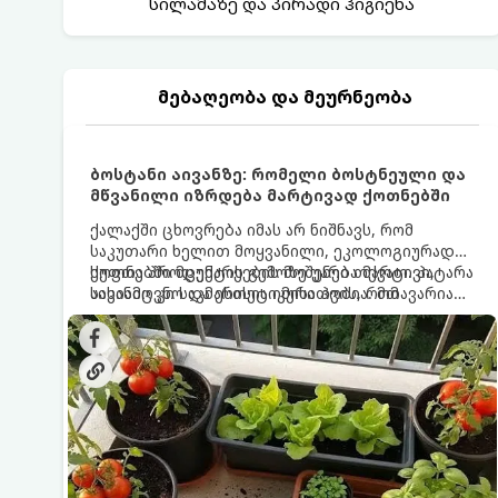
სილამაზე და პირადი ჰიგიენა
მებაღეობა და მეურნეობა
ბოსტანი აივანზე: რომელი ბოსტნეული და
მწვანილი იზრდება მარტივად ქოთნებში
ქალაქში ცხოვრება იმას არ ნიშნავს, რომ
საკუთარი ხელით მოყვანილი, ეკოლოგიურად
სუფთა პროდუქტის გემოზე უარი თქვათ. პატარა
ქოთნებში მცენარეების მოშენება მარტივი,
აივანიც კი საკმარისია იმისათვის, რომ
სასიამოვნო და ესთეტიკური ჰობია. მთავარია
მოიწყოთ მინი-ბოსტანი, საიდანაც
იცოდეთ, რომელი კულტურები ეგუებიან
ყოველდღიურად ახალ, არომატულ მწვანილსა
ქოთნის პირობებს ყველაზე კარგად და როგორ
და ბოსტნეულს მოკრეფთ.
მოუაროთ მათ სწორად.