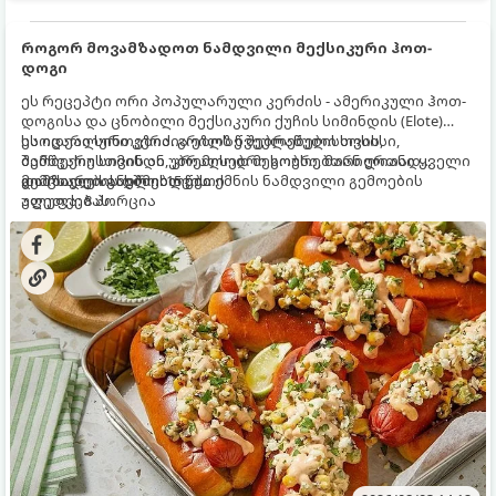
როგორ მოვამზადოთ ნამდვილი მექსიკური ჰოთ-
დოგი
ეს რეცეპტი ორი პოპულარული კერძის - ამერიკული ჰოთ-
დოგისა და ცნობილი მექსიკური ქუჩის სიმინდის (Elote)
საოცარი სინთეზია. გრილზე შებრაწული სოსისი,
ეს იდეალური კერძია ეზოს წვეულებებისთვის,
შემწვარი სიმინდი, კრემისებრი სოუსი, მარილიანი ყველი
ბარბექიუსთვის ან უბრალოდ მეგობრებთან ერთად
და ცხარე სანელებლები ქმნის ნამდვილი გემოების
გემრიელი ვახშმისთვის.
მომზადების დრო: 15 წუთი
აფეთქებას.
ულუფა: 8 პორცია