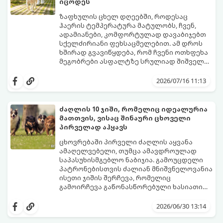
იცოდეს
ავტომოგზაურობისთვის.
ზაფხულის ცხელ დღეებში, როდესაც
ჰაერის ტემპერატურა მატულობს, ჩვენ,
ადამიანები, კომფორტულად დავაბიჯებთ
სქელძირიანი ფეხსაცმელებით. ამ დროს
ხშირად გვავიწყდება, რომ ჩვენი ოთხფეხა
მეგობრები ასფალტზე სრულიად შიშველი
თათებით დადიან.
ბევრმა პატრონმა არ იცის, რომ მზის
პირდაპირი სხივების ქვეშ ასფალტი და
2026/07/16 11:13
ბეტონი ბევრად უფრო მეტად ცხელდება,
ვიდრე გარემო ჰაერი. მაგალითად,
როდესაც გარეთ 25°C სიცხეა, ასფალტის
ძაღლის 10 ჯიში, რომელიც იდეალურია
ტემპერატურამ მზეზე შეიძლება 50°C-ს
მათთვის, ვისაც შინაური ცხოველი
მიაღწიოს, ხოლო 30°C სიცხეში გზის საფარი
იმისათვის, რომ თქვენი ერთგული
პირველად აჰყავს
57°C-მდე ხურდება! ასეთ ზედაპირზე სულ
მეგობარი საფრთხისგან დაიცვათ,
რაღაც 1-2 წუთიანი გასეირნებაც კი
არსებობს ერთი ძალიან მარტივი,
ცხოვრებაში პირველი ძაღლის აყვანა
საკმარისია, რომ ძაღლმა თათების მძიმე,
ოქროს წესი.
ამაღელვებელი, თუმცა ამავდროულად
მტკივნეული დამწვრობა მიიღოს.
საპასუხისმგებლო ნაბიჯია. გამოუცდელი
პატრონებისთვის ძალიან მნიშვნელოვანია
ისეთი ჯიშის შერჩევა, რომელიც
გამოირჩევა გაწონასწორებული ხასიათით,
ადვილად იწვრთნება და არ საჭიროებს
კინოლოგებმა და ვეტერინარებმა
სპეციფიკურ, ზედმეტად რთულ მოვლას.
შეადგინეს 10 საუკეთესო ჯიშის სია,
2026/06/30 13:14
რომლებიც იდეალური პარტნიორები
გახდებიან დამწყები მფლობელებისთვის.