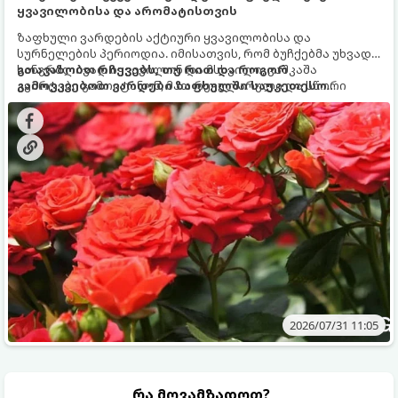
ყვავილობისა და არომატისთვის
ზაფხული ვარდების აქტიური ყვავილობისა და
სურნელების პერიოდია. იმისათვის, რომ ბუჩქებმა უხვად,
ხანგრძლივად იყვავილონ და მსხვილი, კაშკაშა
გთავაზობთ რჩევებს, თუ რით და როგორ
კვირტები გამოიტანონ, მათ რეგულარული და სწორი
გამოვკვებოთ ვარდები ზაფხულში საუკეთესო
გამოკვება სჭირდებათ. ზაფხულის პერიოდში მცენარის
შედეგის მისაღწევად:
მოთხოვნილებები იცვლება, ამიტომ მნიშვნელოვანია
ვიცოდეთ, რომელი სასუქები გამოიყენება ამ დროს.
2026/07/31 11:05
რა მოვამზადოთ?