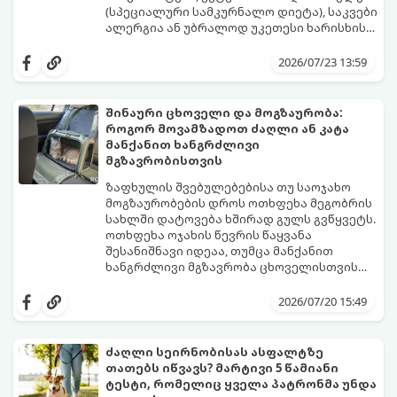
(სპეციალური სამკურნალო დიეტა), საკვები
ალერგია ან უბრალოდ უკეთესი ხარისხის
ბრენდზე გადასვლა.
მთავარი შეცდომა, რომელსაც პატრონები
უშვებენ, საკვების მკვეთრი, ერთდღიანი
2026/07/23 13:59
შეცვლაა. ცხოველის მონელების სისტემა
(განსაკუთრებით კუჭ-ნაწლავის
მიკროფლორა) ეჩვევა კონკრეტულ
შინაური ცხოველი და მოგზაურობა:
შემადგენლობას. კვების მკვეთრმა
როგორ მოვამზადოთ ძაღლი ან კატა
ცვლილებამ შეიძლება გამოიწვიოს
იმისათვის, რომ პროცესმა უმტკივნეულოდ
მანქანით ხანგრძლივი
ძლიერი სტრესი, გულისრევა, გაზები ან
ჩაიაროს, გამოიყენება ვეტერინარების
მგზავრობისთვის
დიარეა (კუჭის აშლილობა).
მიერ აღიარებული 7-დღიანი გარდამავალი
სქემა.
ზაფხულის შვებულებებისა თუ საოჯახო
მოგზაურობების დროს ოთხფეხა მეგობრის
სახლში დატოვება ხშირად გულს გვწყვეტს.
ოთხფეხა ოჯახის წევრის წაყვანა
შესანიშნავი იდეაა, თუმცა მანქანით
ხანგრძლივი მგზავრობა ცხოველისთვის
შეიძლება დიდ სტრესთან, მოძრაობის
იმისათვის, რომ მგზავრობა როგორც
დაავადებასთან (გულისრევასთან) და
თქვენთვის, ისე თქვენი ოთხფეხა
2026/07/20 15:49
საფრთხეებთან იყოს დაკავშირებული.
მეგობრისთვის კომფორტული და
უსაფრთხო აღმოჩნდეს, წინასწარი
მომზადებაა საჭირო.
ძაღლი სეირნობისას ასფალტზე
გთავაზობთ პროფესიონალურ
თათებს იწვავს? მარტივი 5 წამიანი
გზამკვლევს, თუ როგორ მოამზადოთ
ტესტი, რომელიც ყველა პატრონმა უნდა
ძაღლი ან კატა ხანგრძლივი