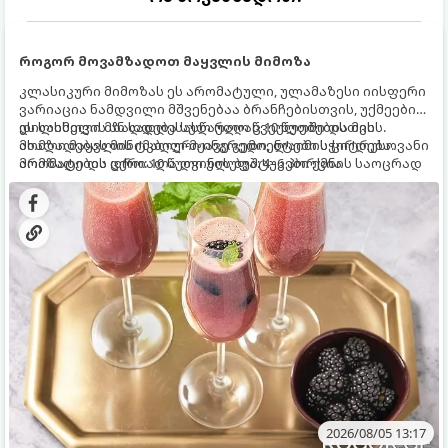
როგორ მოვამზადოთ მაყვლის მიმოზა
კლასიკური მიმოზას ეს არომატული, ულამაზესი იისფერი
ვარიაცია ნამდვილი მშვენებაა ბრანჩებისთვის, უქმეების
დილისთვის ან სადღესასწაულო წვეულებებისთვის.
ეს სასმელი მზადდება სულ რაღაც 10 წუთში და მის
ახალი მაყვლის ტკბილ-მჟავე გემო, ლაიმის ციტრუსოვანი
მომზადებას მინიმალური ინგრედიენტები სჭირდება.
არომატი და ცქრიალა ღვინის ბუშტუკები ქმნის საოცრად
მომზადების დრო: 10 წუთი ულუფა: 4–6 პორცია
დახვეწილ და მაგრილებელ კოქტეილს.
2026/08/05 13:17