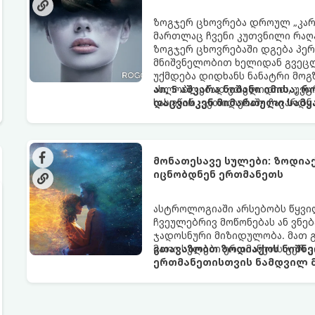
ზოგჯერ ცხოვრება დროულ „კარა
მართლაც ჩვენი კუთვნილი რაღ
ზოგჯერ ცხოვრებაში დგება პე
მნიშვნელობით ხელიდან გვეცლე
უქმდება დიდხანს ნანატრი მოგ
ახლობლებად ვთვლიდით, უეცრა
აი, 5 აშკარა ნიშანი იმისა, 
სასოწარკვეთილებაში ჩავარდნა
დაცვისკენ მიმართული სამყ
ფენომენი ხშირად სხვანაირად გ
არაცნობიერის) ფარული დამცავ
მაგრამ ჯერ კიდევ უხილავი სა
მონათესავე სულები: ზოდია
იცნობდნენ ერთმანეთს
ასტროლოგიაში არსებობს წყვი
ჩვეულებრივ მოწონებას ან ვნებ
ჯადოსნური მიზიდულობა. მათ 
მათი სულები ერთმანეთს ჯერ კ
გთავაზობთ ზოდიაქოს ნიშნე
ერთმანეთისთვის ნამდვილ მ