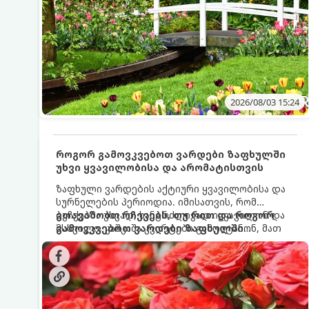
2026/08/03 15:24
როგორ გამოვკვებოთ ვარდები ზაფხულში
უხვი ყვავილობისა და არომატისთვის
ზაფხული ვარდების აქტიური ყვავილობისა და
სურნელების პერიოდია. იმისათვის, რომ
ბუჩქებმა უხვად, ხანგრძლივად იყვავილონ და
გთავაზობთ რჩევებს, თუ რით და როგორ
მსხვილი, კაშკაშა კვირტები გამოიტანონ, მათ
გამოვკვებოთ ვარდები ზაფხულში
რეგულარული და სწორი გამოკვება
საუკეთესო შედეგის მისაღწევად:
სჭირდებათ. ზაფხულის პერიოდში მცენარის
მოთხოვნილებები იცვლება, ამიტომ
მნიშვნელოვანია ვიცოდეთ, რომელი სასუქები
გამოიყენება ამ დროს.