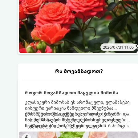
2026/07/31 11:05
რა მოვამზადოთ?
როგორ მოვამზადოთ მაყვლის მიმოზა
კლასიკური მიმოზას ეს არომატული, ულამაზესი
იისფერი ვარიაცია ნამდვილი მშვენებაა
ბრანჩებისთვის, უქმეების დილისთვის ან
ეს სასმელი მზადდება სულ რაღაც 10 წუთში და
სადღესასწაულო წვეულებებისთვის. ახალი
მის მომზადებას მინიმალური ინგრედიენტები
მაყვლის ტკბილ-მჟავე გემო, ლაიმის
სჭირდება.
მომზადების დრო: 10 წუთი ულუფა: 4–6 პორცია
ციტრუსოვანი არომატი და ცქრიალა ღვინის
ბუშტუკები ქმნის საოცრად დახვეწილ და