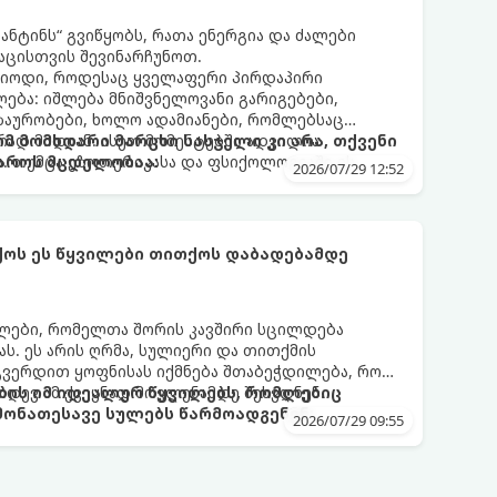
ნტინს“ გვიწყობს, რათა ენერგია და ძალები
აცისთვის შევინარჩუნოთ.
რიოდი, როდესაც ყველაფერი პირდაპირი
ბა: იშლება მნიშვნელოვანი გარიგებები,
ზაურობები, ხოლო ადამიანები, რომლებსაც
დ მიდიან. ასეთ მომენტებში ადვილია
რომ მომხდარი მარცხი სასჯელი კი არა, თქვენი
. თუმცა ეზოთერიკასა და ფსიქოლოგიაში ეს
აროს მცდელობაა:
2026/07/29 12:52
ანიხილება: როგორც სამყაროს (ან ჩვენი
ი მექანიზმების მუშაობა, რომელთაც რეალური,
ფრთხისგან შორს მივყავართ.
ქოს ეს წყვილები თითქოს დაბადებამდე
ლები, რომელთა შორის კავშირი სცილდება
ას. ეს არის ღრმა, სულიერი და თითქმის
გვერდით ყოფნისას იქმნება შთაბეჭდილება, რომ
იდევ ამ ქვეყნად მოვლენამდე შეხვდნენ.
ბის იმ იდეალურ წყვილებს, რომლებიც
ონათესავე სულებს წარმოადგენენ:
2026/07/29 09:55