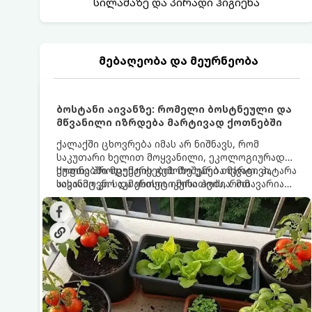
სილამაზე და პირადი ჰიგიენა
მებაღეობა და მეურნეობა
ბოსტანი აივანზე: რომელი ბოსტნეული და
მწვანილი იზრდება მარტივად ქოთნებში
ქალაქში ცხოვრება იმას არ ნიშნავს, რომ
საკუთარი ხელით მოყვანილი, ეკოლოგიურად
სუფთა პროდუქტის გემოზე უარი თქვათ. პატარა
ქოთნებში მცენარეების მოშენება მარტივი,
აივანიც კი საკმარისია იმისათვის, რომ
სასიამოვნო და ესთეტიკური ჰობია. მთავარია
მოიწყოთ მინი-ბოსტანი, საიდანაც
იცოდეთ, რომელი კულტურები ეგუებიან
ყოველდღიურად ახალ, არომატულ მწვანილსა
ქოთნის პირობებს ყველაზე კარგად და როგორ
და ბოსტნეულს მოკრეფთ.
მოუაროთ მათ სწორად.