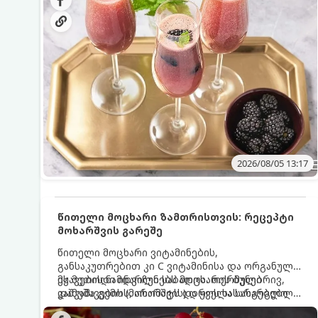
მაგრილებელ კოქტეილს.
2026/08/05 13:17
წითელი მოცხარი ზამთრისთვის: რეცეპტი
მოხარშვის გარეშე
წითელი მოცხარი ვიტამინების,
განსაკუთრებით კი C ვიტამინისა და ორგანული
მჟავების ნამდვილი საბადოა. თერმული
ეს მეთოდი ინარჩუნებს მოცხარის ბუნებრივ,
დამუშავების (მოხარშვის) დროს სასარგებლო
კაშკაშა გემოს, არომატს და ყველა სასარგებლო
ნივთიერებების დიდი ნაწილი იშლება. ამიტომ,
თვისებას.