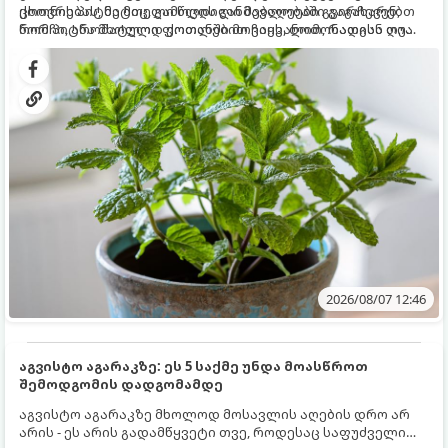
ცხოვრებას, მეტიც, გამოცდილი მებაღეები გვირჩევენ,
ქოთნის პიტნა მთელი წლის განმავლობაში გაგახარებთ
რომ პიტნა მხოლოდ ქოთანში მოვიყვანოთ, რადგან ღია
ნორჩი, არომატული ფოთლებით ჩაის, ლიმონათისა თუ
გრუნტში (ბაღში) დარგვისას ის ფესვებით ძალიან
კერძებისთვის.
სწრაფად ვრცელდება და სხვა მცენარეებს ავიწროებს.
2026/08/07 12:46
აგვისტო აგარაკზე: ეს 5 საქმე უნდა მოასწროთ
შემოდგომის დადგომამდე
აგვისტო აგარაკზე მხოლოდ მოსავლის აღების დრო არ
არის - ეს არის გადამწყვეტი თვე, როდესაც საფუძველი