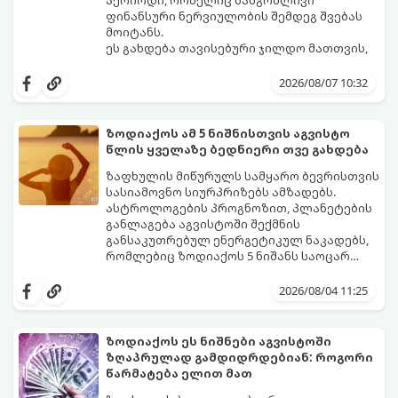
ფინანსური ნერვიულობის შემდეგ შვებას
მოიტანს.
ეს გახდება თავისებური ჯილდო მათთვის,
ვინც დიდხანს შრომობდა, მოთმინებას
იჩენდა და სირთულეების მიუხედავად წინ
2026/08/07 10:32
სვლას განაგრძობდა. ბევრი მიეჩვია
სტაბილურობისთვის ბრძოლას,
სურვილების გადადებასა და ხარჯების
ზოდიაქოს ამ 5 ნიშნისთვის აგვისტო
მკაცრ კონტროლს. თუმცა, ახლა სიტუაცია
პრობლემები, რომლებიც უსასრულო
წლის ყველაზე ბედნიერი თვე გახდება
თანდათან შეიცვლება.
გეგონათ, უკან დაიხევს, ამასთან ერთად კი
გაჩნდება მეტი ნდობა მომავლის მიმართ.
ზაფხულის მიწურულს სამყარო ბევრისთვის
რთული პერიოდის შემდეგ ეს ნიშნები
სასიამოვნო სიურპრიზებს ამზადებს.
შეძლებენ ამოისუნთქონ და დაინახონ
ასტროლოგების პროგნოზით, პლანეტების
ახალი შესაძლებლობები.
განლაგება აგვისტოში შექმნის
განსაკუთრებულ ენერგეტიკულ ნაკადებს,
რომლებიც ზოდიაქოს 5 ნიშანს საოცარ
იღბალს, ჰარმონიასა და წარმატებას
მათთვის აგვისტო გარდამტეხი და წლის
მოუტანს.
ყველაზე ბედნიერი თვე აღმოჩნდება.
2026/08/04 11:25
გაიგეთ, მოხვდით თუ არა ამ იღბლიანთა
შორის:
ზოდიაქოს ეს ნიშნები აგვისტოში
ზღაპრულად გამდიდრდებიან: როგორი
წარმატება ელით მათ