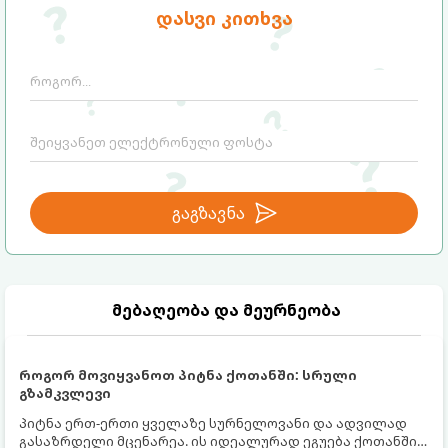
სასოწარკვეთილებაში ჩავარდნა. თუმცა
თქვენი დაცვისკენ მიმართული
დასვი კითხვა
ეზოთერიკასა და ფსიქოლოგიაში ეს
სამყაროს მცდელობაა:
ფენომენი ხშირად სხვანაირად
განიხილება: როგორც სამყაროს (ან ჩვენი
არაცნობიერის) ფარული დამცავი
მექანიზმების მუშაობა, რომელთაც
რეალური, მაგრამ ჯერ კიდევ უხილავი
საფრთხისგან შორს მივყავართ.
გაგზავნა
მებაღეობა და მეურნეობა
როგორ მოვიყვანოთ პიტნა ქოთანში: სრული
გზამკვლევი
პიტნა ერთ-ერთი ყველაზე სურნელოვანი და ადვილად
გასაზრდელი მცენარეა. ის იდეალურად ეგუება ქოთანში