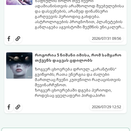
ზაფხულის ბოლო თვე ბევრი
ადამიანისთვის არამხოლოდ შვებულებისა
და დასვენების, არამედ ფინანსური
გარღვევის პერიოდიც გახდება.
ასტროლოგების პროგნოზით, პლანეტების
განლაგება აგვისტოში შექმნის უნიკალურ
ენერგეტიკულ ნაკადებს, რომლებიც
გაიგეთ, მოხვდით თუ არა იმ იღბლიანთა
ზოდიაქოს 4 ნიშანს ფინანსური წარმატების
შორის, ვისაც აგვისტოში ფინანსური
2026/07/31 09:56
მიღწევასა და შემოსავლების
იღბალი გაუღიმებს:
საგრძნობლად გაზრდაში დაეხმარება.
როგორია 5 ნიშანი იმისა, რომ სამყარო
თქვენს დაცვას ცდილობს
ზოგჯერ ცხოვრება დროულ „კარანტინს“
გვიწყობს, რათა ენერგია და ძალები
მართლაც ჩვენი კუთვნილი რაღაცისთვის
შევინარჩუნოთ.
ზოგჯერ ცხოვრებაში დგება პერიოდი,
როდესაც ყველაფერი პირდაპირი
მნიშვნელობით ხელიდან გვეცლება:
იშლება მნიშვნელოვანი გარიგებები,
2026/07/29 12:52
უქმდება დიდხანს ნანატრი მოგზაურობები,
ხოლო ადამიანები, რომლებსაც
ახლობლებად ვთვლიდით, უეცრად მიდიან.
აი, 5 აშკარა ნიშანი იმისა, რომ
ასეთ მომენტებში ადვილია
მომხდარი მარცხი სასჯელი კი არა,