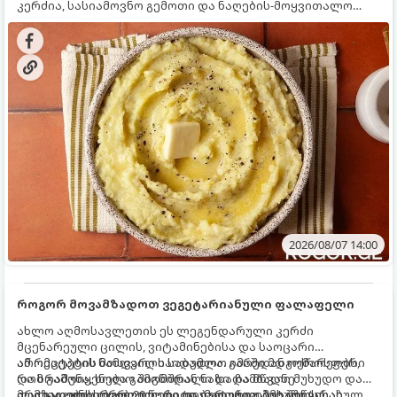
კერძია, სასიამოვნო გემოთი და ნაღების-მოყვითალო
ფერით. მისი მომზადება ძალიან მარტივია, მაგრამ
არსებობს რამდენიმე საიდუმლო, რომლებიც უნდა
იცოდეთ, რომ პიურე იდეალურად გემრიელი გამოვიდეს.
2026/08/07 14:00
როგორ მოვამზადოთ ვეგეტარიანული ფალაფელი
ახლო აღმოსავლეთის ეს ლეგენდარული კერძი
მცენარეული ცილის, ვიტამინებისა და საოცარი
არომატების ნამდვილი საბადოა. გარედან ოქროსფერი
ამ რეცეპტის მთავარი საიდუმლო იმაში მდგომარეობს,
და ხრაშუნა, ხოლო შიგნიდან ნაზი და მწვანე
რომ გამოიყენება გამომშრალი და ჩამბალი მუხუდო და
ფალაფელის ბურთულები იდეალურია პიტაში (არაბულ
არა დაკონსერვებული, რათა ბურთულებმა შეწვისას
მომზადების დრო: 20 წუთი (დამატებით მუხუდოს