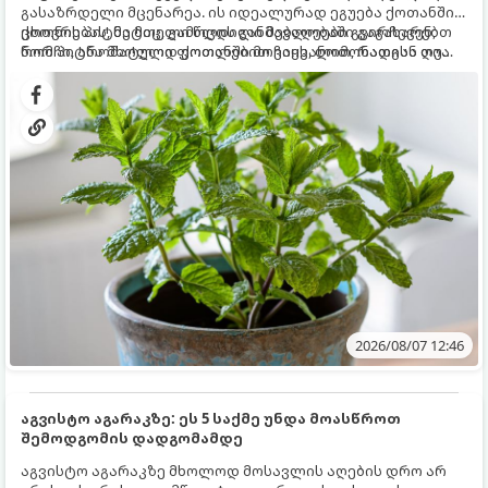
გასაზრდელი მცენარეა. ის იდეალურად ეგუება ქოთანში
ცხოვრებას, მეტიც, გამოცდილი მებაღეები გვირჩევენ,
ქოთნის პიტნა მთელი წლის განმავლობაში გაგახარებთ
რომ პიტნა მხოლოდ ქოთანში მოვიყვანოთ, რადგან ღია
ნორჩი, არომატული ფოთლებით ჩაის, ლიმონათისა თუ
გრუნტში (ბაღში) დარგვისას ის ფესვებით ძალიან
კერძებისთვის.
სწრაფად ვრცელდება და სხვა მცენარეებს ავიწროებს.
2026/08/07 12:46
აგვისტო აგარაკზე: ეს 5 საქმე უნდა მოასწროთ
შემოდგომის დადგომამდე
აგვისტო აგარაკზე მხოლოდ მოსავლის აღების დრო არ