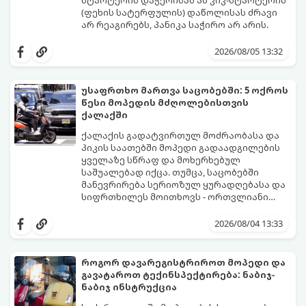
(ფეხის სატერფულის) დაწოლისას ძრავი
არ რეაგირებს, პანიკა საჭირო არ არის.
ორთვლიანი ტექნიკის გაუმართაობის
მიზეზები უმეტესად 4 ძირითად კვანძთან
2026/08/05 13:32
არის დაკავშირებული. განვიხილოთ,
როგორ იჩენს თავს ეს პრობლემები და
როგორ მოვაგვაროთ ისინი.
უსაფრთხო მართვა საცობებში: 5 ოქროს
წესი მოპედის მძღოლებისთვის
ქალაქში
ქალაქის გადატვირთულ მოძრაობასა და
პიკის საათებში მოპედი გადაადგილების
ყველაზე სწრაფ და მოხერხებულ
საშუალებად იქცა. თუმცა, საცობებში
მანევრირება სერიოზულ ყურადღებასა და
სიფრთხილეს მოითხოვს - ორთვლიანი
ტრანსპორტი ავტომობილებთან
იმისათვის, რომ ქალაქში გადაადგილება
შედარებით ბევრად მოწყვლადია.
იყოს მშვიდი, სწრაფი და უსაფრთხო,
2026/08/04 13:33
გთავაზობთ 5 ოქროს წესს, რომელიც
თითოეულმა მოპედის მძღოლმა უნდა
გაითვალისწინოს.
როგორ დავარეგისტრიროთ მოპედი და
გავატაროთ ტექინსპექტირება: ნაბიჯ-
ნაბიჯ ინსტრუქცია