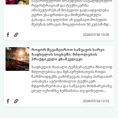
საქართველოში მოპედების სავალდებულო
რეგისტრაციამ და ტექნიკურმა
ინსპექტირებამ მოპედით გადაადგილება
უფრო უსაფრთხო და მოწესრიგებული
გახადა. თუ ფლობთ ან გეგმავთ მოპედის
შეძენას (ძრავის მოცულობით 50 კუბ.სმ-მდე
ან ელექტროძრავის სიმძლავრით 4 კვტ-
გთავაზობთ დეტალურ, ნაბიჯ-ნაბიჯ
მდე), აუცილებელია იცოდეთ, როგორ
ინსტრუქციას პროცედურების, საჭირო
2026/07/30 10:26
გაიაროთ რეგისტრაცია და პერიოდული
დოკუმენტაციისა და ხარჯების შესახებ.
ტექნიკური ინსპექტირება (პტი).
როგორ შევამციროთ საწვავის ხარჯი
ზაფხულის სიცხეში: მძღოლების
პრაქტიკული გზამკვლევი
ზაფხულის მაღალი ტემპერატურა მხოლოდ
მძღოლებისა და მგზავრებისთვის როდი
წარმოადგენს გამოწვევას, სიცხე პირდაპირ
აისახება ავტომობილის ტექნიკურ
მდგომარეობასა და საწვავის მოხმარებაზე.
ცხელ სეზონზე ბენზინისა თუ დიზელის
ხარჯი ხშირად საგრძნობლად იმატებს, რაც
სწორი ჩვევებისა და რამდენიმე
ავტომატურად ზრდის ყოველდღიურ
პრაქტიკული წესის ცოდნით
2026/07/24 12:53
დანახარჯებს.
შესაძლებელია საწვავის მოხმარება
ოპტიმალურ ნიშნულზე შევინარჩუნოთ.