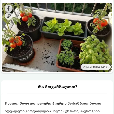
ყოველდღიურად ახალ, არომატულ მწვანილსა და
კულტურები ეგუებიან ქოთნის პირობებს ყველაზე კარგად
ბოსტნეულს მოკრეფთ.
და როგორ მოუაროთ მათ სწორად.
2026/08/04 14:36
რა მოვამზადოთ?
8 საიდუმლო იდეალური პიურეს მოსამზადებლად
იდეალური კარტოფილის პიურე - ეს ნაზი, ჰაეროვანი