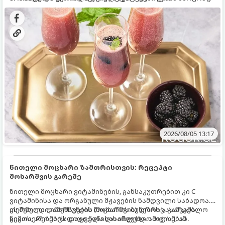
დახვეწილ და მაგრილებელ კოქტეილს.
2026/08/05 13:17
წითელი მოცხარი ზამთრისთვის: რეცეპტი
მოხარშვის გარეშე
წითელი მოცხარი ვიტამინების, განსაკუთრებით კი C
ვიტამინისა და ორგანული მჟავების ნამდვილი საბადოა.
თერმული დამუშავების (მოხარშვის) დროს სასარგებლო
ეს მეთოდი ინარჩუნებს მოცხარის ბუნებრივ, კაშკაშა
ნივთიერებების დიდი ნაწილი იშლება. ამიტომ, ამ
გემოს, არომატს და ყველა სასარგებლო თვისებას.