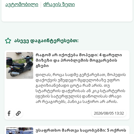
ავტომობილი
ძრავის ზეთი
ასევე დაგაინტერესებთ:
რატომ არ იქოქება მოპედი: 4 ფარული
მიზეზი და პრობლემის მოგვარების
გზები
დილას, როცა სადმე გეჩქარებათ, მოპედის
დაქოქვის უშედეგო მცდელობაზე უფრო
გაღიზიანებადი ცოტა რამ არის. თუ
სტარტერის დაჭერისას ან კიკ-სტარტერის
(ფეხის სატერფულის) დაწოლისას ძრავი
არ რეაგირებს, პანიკა საჭირო არ არის.
ორთვლიანი ტექნიკის გაუმართაობის
მიზეზები უმეტესად 4 ძირითად კვანძთან
2026/08/05 13:32
არის დაკავშირებული. განვიხილოთ,
როგორ იჩენს თავს ეს პრობლემები და
როგორ მოვაგვაროთ ისინი.
უსაფრთხო მართვა საცობებში: 5 ოქროს