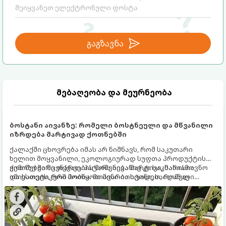
გაგზავნა
მებაღეობა და მეურნეობა
ბოსტანი აივანზე: რომელი ბოსტნეული და მწვანილი
იზრდება მარტივად ქოთნებში
ქალაქში ცხოვრება იმას არ ნიშნავს, რომ საკუთარი
ხელით მოყვანილი, ეკოლოგიურად სუფთა პროდუქტის
გემოზე უარი თქვათ. პატარა აივანიც კი საკმარისია
ქოთნებში მცენარეების მოშენება მარტივი, სასიამოვნო
იმისათვის, რომ მოიწყოთ მინი-ბოსტანი, საიდანაც
და ესთეტიკური ჰობია. მთავარია იცოდეთ, რომელი
ყოველდღიურად ახალ, არომატულ მწვანილსა და
კულტურები ეგუებიან ქოთნის პირობებს ყველაზე კარგად
ბოსტნეულს მოკრეფთ.
და როგორ მოუაროთ მათ სწორად.