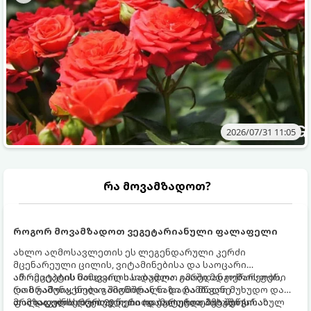
2026/07/31 11:05
რა მოვამზადოთ?
როგორ მოვამზადოთ ვეგეტარიანული ფალაფელი
ახლო აღმოსავლეთის ეს ლეგენდარული კერძი
მცენარეული ცილის, ვიტამინებისა და საოცარი
არომატების ნამდვილი საბადოა. გარედან ოქროსფერი
ამ რეცეპტის მთავარი საიდუმლო იმაში მდგომარეობს,
და ხრაშუნა, ხოლო შიგნიდან ნაზი და მწვანე
რომ გამოიყენება გამომშრალი და ჩამბალი მუხუდო და
ფალაფელის ბურთულები იდეალურია პიტაში (არაბულ
არა დაკონსერვებული, რათა ბურთულებმა შეწვისას
მომზადების დრო: 20 წუთი (დამატებით მუხუდოს