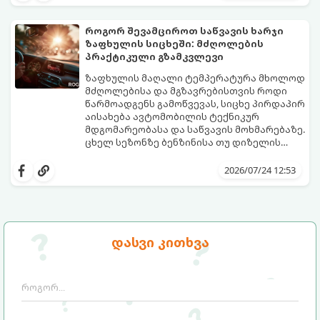
გაიაროთ რეგისტრაცია და პერიოდული
დოკუმენტაციისა და ხარჯების შესახებ.
ტექნიკური ინსპექტირება (პტი).
როგორ შევამციროთ საწვავის ხარჯი
ზაფხულის სიცხეში: მძღოლების
პრაქტიკული გზამკვლევი
ზაფხულის მაღალი ტემპერატურა მხოლოდ
მძღოლებისა და მგზავრებისთვის როდი
წარმოადგენს გამოწვევას, სიცხე პირდაპირ
აისახება ავტომობილის ტექნიკურ
მდგომარეობასა და საწვავის მოხმარებაზე.
ცხელ სეზონზე ბენზინისა თუ დიზელის
ხარჯი ხშირად საგრძნობლად იმატებს, რაც
სწორი ჩვევებისა და რამდენიმე
ავტომატურად ზრდის ყოველდღიურ
პრაქტიკული წესის ცოდნით
2026/07/24 12:53
დანახარჯებს.
შესაძლებელია საწვავის მოხმარება
ოპტიმალურ ნიშნულზე შევინარჩუნოთ.
დასვი კითხვა