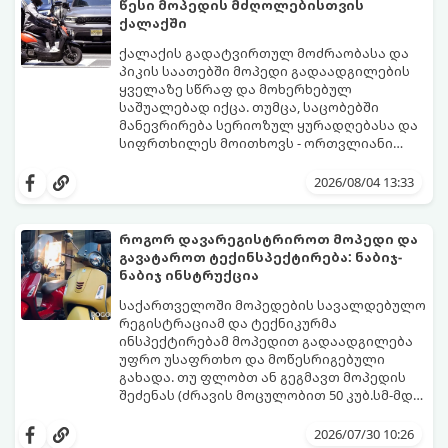
წესი მოპედის მძღოლებისთვის
ქალაქში
ქალაქის გადატვირთულ მოძრაობასა და
პიკის საათებში მოპედი გადაადგილების
ყველაზე სწრაფ და მოხერხებულ
საშუალებად იქცა. თუმცა, საცობებში
მანევრირება სერიოზულ ყურადღებასა და
სიფრთხილეს მოითხოვს - ორთვლიანი
ტრანსპორტი ავტომობილებთან
იმისათვის, რომ ქალაქში გადაადგილება
შედარებით ბევრად მოწყვლადია.
იყოს მშვიდი, სწრაფი და უსაფრთხო,
2026/08/04 13:33
გთავაზობთ 5 ოქროს წესს, რომელიც
თითოეულმა მოპედის მძღოლმა უნდა
გაითვალისწინოს.
როგორ დავარეგისტრიროთ მოპედი და
გავატაროთ ტექინსპექტირება: ნაბიჯ-
ნაბიჯ ინსტრუქცია
საქართველოში მოპედების სავალდებულო
რეგისტრაციამ და ტექნიკურმა
ინსპექტირებამ მოპედით გადაადგილება
უფრო უსაფრთხო და მოწესრიგებული
გახადა. თუ ფლობთ ან გეგმავთ მოპედის
შეძენას (ძრავის მოცულობით 50 კუბ.სმ-მდე
ან ელექტროძრავის სიმძლავრით 4 კვტ-
გთავაზობთ დეტალურ, ნაბიჯ-ნაბიჯ
მდე), აუცილებელია იცოდეთ, როგორ
ინსტრუქციას პროცედურების, საჭირო
2026/07/30 10:26