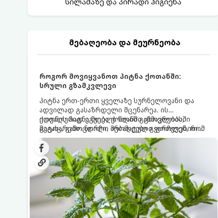
სილამაზე და პირადი ჰიგიენა
მებაღეობა და მეურნეობა
როგორ მოვიყვანოთ პიტნა ქოთანში:
სრული გზამკვლევი
პიტნა ერთ-ერთი ყველაზე სურნელოვანი და
ადვილად გასაზრდელი მცენარეა. ის
იდეალურად ეგუება ქოთანში ცხოვრებას,
ქოთნის პიტნა მთელი წლის განმავლობაში
მეტიც, გამოცდილი მებაღეები გვირჩევენ, რომ
გაგახარებთ ნორჩი, არომატული ფოთლებით
პიტნა მხოლოდ ქოთანში მოვიყვანოთ, რადგან
ჩაის, ლიმონათისა თუ კერძებისთვის.
ღია გრუნტში (ბაღში) დარგვისას ის ფესვებით
ძალიან სწრაფად ვრცელდება და სხვა
მცენარეებს ავიწროებს.