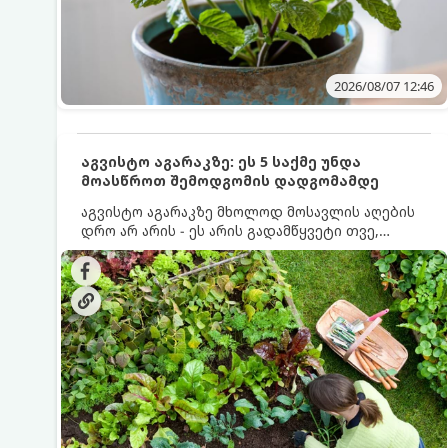
2026/08/07 12:46
აგვისტო აგარაკზე: ეს 5 საქმე უნდა
მოასწროთ შემოდგომის დადგომამდე
აგვისტო აგარაკზე მხოლოდ მოსავლის აღების
დრო არ არის - ეს არის გადამწყვეტი თვე,
როდესაც საფუძველი ეყრება მომავალი წლის
მოსავალს და ბაღი მზადდება შემოდგომა-
ზამთრის სეზონისთვის. იმისათვის, რომ
ნიადაგმა ენერგია აღიდგინოს, ხოლო
მცენარეებმა ზამთარს გაუძლონ, აგვისტოს
ბოლომდე 5 მნიშვნელოვანი საქმის გაკეთება
უნდა მოასწროთ: