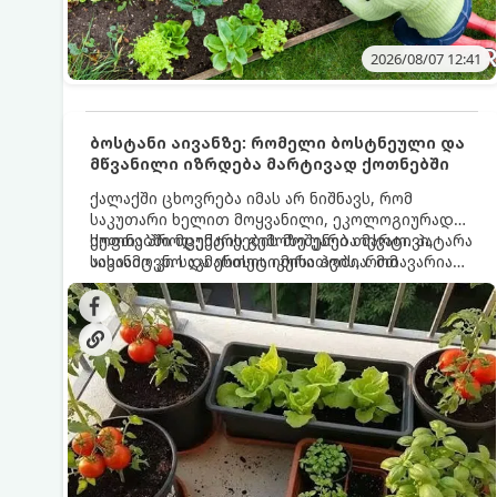
2026/08/07 12:41
ბოსტანი აივანზე: რომელი ბოსტნეული და
მწვანილი იზრდება მარტივად ქოთნებში
ქალაქში ცხოვრება იმას არ ნიშნავს, რომ
საკუთარი ხელით მოყვანილი, ეკოლოგიურად
სუფთა პროდუქტის გემოზე უარი თქვათ. პატარა
ქოთნებში მცენარეების მოშენება მარტივი,
აივანიც კი საკმარისია იმისათვის, რომ
სასიამოვნო და ესთეტიკური ჰობია. მთავარია
მოიწყოთ მინი-ბოსტანი, საიდანაც
იცოდეთ, რომელი კულტურები ეგუებიან
ყოველდღიურად ახალ, არომატულ მწვანილსა
ქოთნის პირობებს ყველაზე კარგად და როგორ
და ბოსტნეულს მოკრეფთ.
მოუაროთ მათ სწორად.