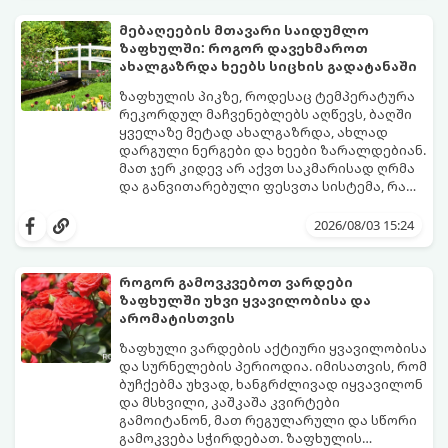
ეგუებიან ქოთნის პირობებს ყველაზე
კარგად და როგორ მოუაროთ მათ სწორად.
მებაღეების მთავარი საიდუმლო
ზაფხულში: როგორ დავეხმაროთ
ახალგაზრდა ხეებს სიცხის გადატანაში
ზაფხულის პიკზე, როდესაც ტემპერატურა
რეკორდულ მაჩვენებლებს აღწევს, ბაღში
ყველაზე მეტად ახალგაზრდა, ახლად
დარგული ნერგები და ხეები ზარალდებიან.
მათ ჯერ კიდევ არ აქვთ საკმარისად ღრმა
და განვითარებული ფესვთა სისტემა, რათა
ნიადაგის ქვედა ფენებიდან ტენი
თუ ახალგაზრდა ხეებს ზაფხულში სწორად
დამოუკიდებლად მოიპოვონ.
არ დავეხმარებით, მათ შესაძლოა
2026/08/03 15:24
ფოთლები დასცვივდეთ, ხმობა დაიწყონ ან
ზამთრის ყინვებს სუსტი ორგანიზმით
შეხვდნენ.
როგორ გამოვკვებოთ ვარდები
გთავაზობთ მებაღეების გამოცდილ
ზაფხულში უხვი ყვავილობისა და
საიდუმლოებებსა და ოქროს წესებს, თუ
არომატისთვის
როგორ გადავარჩინოთ ახალგაზრდა ხეები
ზაფხულის სიცხეში:
ზაფხული ვარდების აქტიური ყვავილობისა
და სურნელების პერიოდია. იმისათვის, რომ
ბუჩქებმა უხვად, ხანგრძლივად იყვავილონ
და მსხვილი, კაშკაშა კვირტები
გამოიტანონ, მათ რეგულარული და სწორი
გამოკვება სჭირდებათ. ზაფხულის