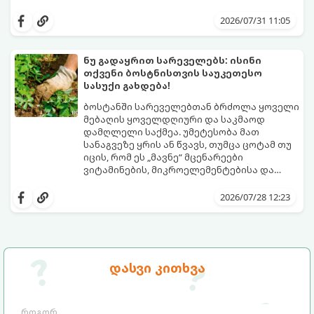
პერიოდში მცენარის მოთხოვნილებები
გთავაზობთ რჩევებს, თუ რით და როგორ
იცვლება, ამიტომ მნიშვნელოვანია
გამოვკვებოთ ვარდები ზაფხულში
2026/07/31 11:05
ვიცოდეთ, რომელი სასუქები გამოიყენება
საუკეთესო შედეგის მისაღწევად:
ამ დროს.
ნუ გადაყრით სარეველებს: ისინი
თქვენი ბოსტნისთვის საუკეთესო
სასუქი გახდება!
ბოსტანში სარეველებთან ბრძოლა ყოველი
მებაღის ყოველდღიური და საკმაოდ
დამღლელი საქმეა. უმეტესობა მათ
სანაგვეზე ყრის ან წვავს, თუმცა ცოტამ თუ
იცის, რომ ეს „მავნე“ მცენარეები
ვიტამინების, მიკროელემენტებისა და
აზოტის ნამდვილი საბადოა.
სარეველებისგან შესაძლებელია უფასო,
ეკოლოგიურად სუფთა და საოცრად
2026/07/28 12:23
ეფექტური ორგანული სასუქის დამზადება,
რომელიც ნიადაგს გაამდიდრებს და
მცენარეების ზრდას დააჩქარებს.
გთავაზობთ სარეველების
სასარგებლოდ გამოყენების 3
დასვი კითხვა
საუკეთესო მეთოდს: