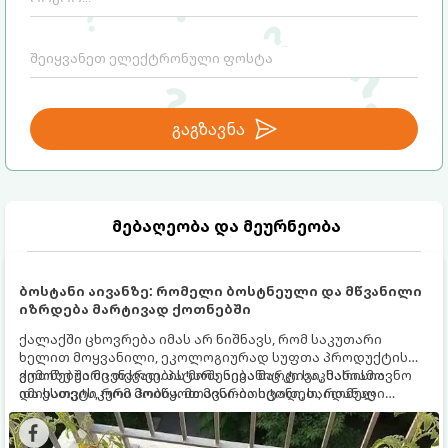
გაგზავნა
მებაღეობა და მეურნეობა
ბოსტანი აივანზე: რომელი ბოსტნეული და მწვანილი
იზრდება მარტივად ქოთნებში
ქალაქში ცხოვრება იმას არ ნიშნავს, რომ საკუთარი
ხელით მოყვანილი, ეკოლოგიურად სუფთა პროდუქტის
გემოზე უარი თქვათ. პატარა აივანიც კი საკმარისია
ქოთნებში მცენარეების მოშენება მარტივი, სასიამოვნო
იმისათვის, რომ მოიწყოთ მინი-ბოსტანი, საიდანაც
და ესთეტიკური ჰობია. მთავარია იცოდეთ, რომელი
ყოველდღიურად ახალ, არომატულ მწვანილსა და
კულტურები ეგუებიან ქოთნის პირობებს ყველაზე კარგად
ბოსტნეულს მოკრეფთ.
და როგორ მოუაროთ მათ სწორად.