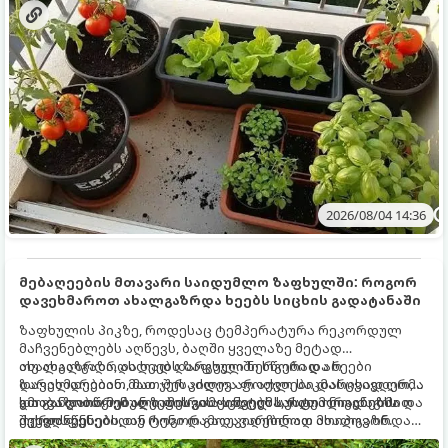
2026/08/04 14:36
მებაღეების მთავარი საიდუმლო ზაფხულში: როგორ
დავეხმაროთ ახალგაზრდა ხეებს სიცხის გადატანაში
ზაფხულის პიკზე, როდესაც ტემპერატურა რეკორდულ
მაჩვენებლებს აღწევს, ბაღში ყველაზე მეტად
ახალგაზრდა, ახლად დარგული ნერგები და ხეები
თუ ახალგაზრდა ხეებს ზაფხულში სწორად არ
ზარალდებიან. მათ ჯერ კიდევ არ აქვთ საკმარისად ღრმა
დავეხმარებით, მათ შესაძლოა ფოთლები დასცვივდეთ,
და განვითარებული ფესვთა სისტემა, რათა ნიადაგის
ხმობა დაიწყონ ან ზამთრის ყინვებს სუსტი ორგანიზმით
გთავაზობთ მებაღეების გამოცდილ საიდუმლოებებსა და
ქვედა ფენებიდან ტენი დამოუკიდებლად მოიპოვონ.
შეხვდნენ.
ოქროს წესებს, თუ როგორ გადავარჩინოთ ახალგაზრდა
ხეები ზაფხულის სიცხეში: