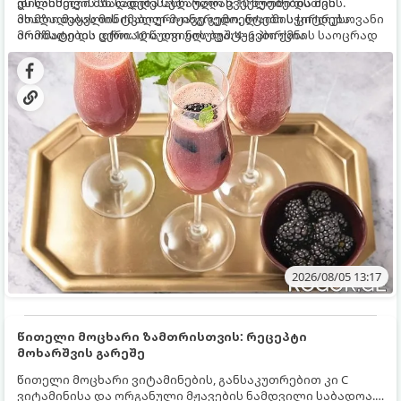
დილისთვის ან სადღესასწაულო წვეულებებისთვის.
ეს სასმელი მზადდება სულ რაღაც 10 წუთში და მის
ახალი მაყვლის ტკბილ-მჟავე გემო, ლაიმის ციტრუსოვანი
მომზადებას მინიმალური ინგრედიენტები სჭირდება.
არომატი და ცქრიალა ღვინის ბუშტუკები ქმნის საოცრად
მომზადების დრო: 10 წუთი ულუფა: 4–6 პორცია
დახვეწილ და მაგრილებელ კოქტეილს.
2026/08/05 13:17
წითელი მოცხარი ზამთრისთვის: რეცეპტი
მოხარშვის გარეშე
წითელი მოცხარი ვიტამინების, განსაკუთრებით კი C
ვიტამინისა და ორგანული მჟავების ნამდვილი საბადოა.