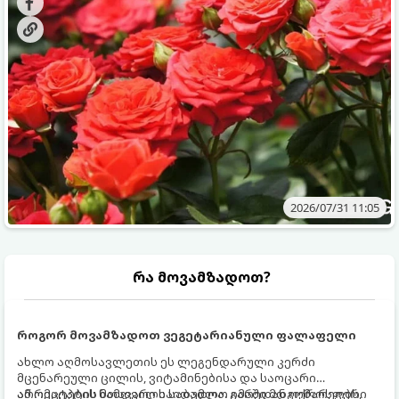
ვიცოდეთ, რომელი სასუქები გამოიყენება ამ დროს.
2026/07/31 11:05
რა მოვამზადოთ?
როგორ მოვამზადოთ ვეგეტარიანული ფალაფელი
ახლო აღმოსავლეთის ეს ლეგენდარული კერძი
მცენარეული ცილის, ვიტამინებისა და საოცარი
არომატების ნამდვილი საბადოა. გარედან ოქროსფერი
ამ რეცეპტის მთავარი საიდუმლო იმაში მდგომარეობს,