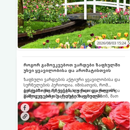
2026/08/03 15:24
როგორ გამოვკვებოთ ვარდები ზაფხულში
უხვი ყვავილობისა და არომატისთვის
ზაფხული ვარდების აქტიური ყვავილობისა და
სურნელების პერიოდია. იმისათვის, რომ
ბუჩქებმა უხვად, ხანგრძლივად იყვავილონ და
გთავაზობთ რჩევებს, თუ რით და როგორ
მსხვილი, კაშკაშა კვირტები გამოიტანონ, მათ
გამოვკვებოთ ვარდები ზაფხულში
რეგულარული და სწორი გამოკვება
საუკეთესო შედეგის მისაღწევად:
სჭირდებათ. ზაფხულის პერიოდში მცენარის
მოთხოვნილებები იცვლება, ამიტომ
მნიშვნელოვანია ვიცოდეთ, რომელი სასუქები
გამოიყენება ამ დროს.