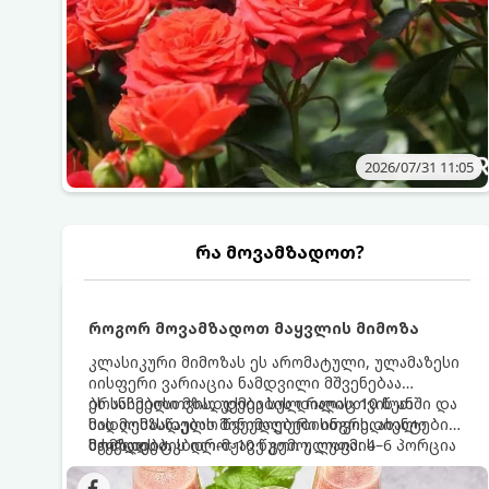
2026/07/31 11:05
რა მოვამზადოთ?
როგორ მოვამზადოთ მაყვლის მიმოზა
კლასიკური მიმოზას ეს არომატული, ულამაზესი
იისფერი ვარიაცია ნამდვილი მშვენებაა
ბრანჩებისთვის, უქმეების დილისთვის ან
ეს სასმელი მზადდება სულ რაღაც 10 წუთში და
სადღესასწაულო წვეულებებისთვის. ახალი
მის მომზადებას მინიმალური ინგრედიენტები
მაყვლის ტკბილ-მჟავე გემო, ლაიმის
სჭირდება.
მომზადების დრო: 10 წუთი ულუფა: 4–6 პორცია
ციტრუსოვანი არომატი და ცქრიალა ღვინის
ბუშტუკები ქმნის საოცრად დახვეწილ და