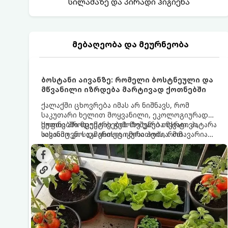
სილამაზე და პირადი ჰიგიენა
მებაღეობა და მეურნეობა
ბოსტანი აივანზე: რომელი ბოსტნეული და
მწვანილი იზრდება მარტივად ქოთნებში
ქალაქში ცხოვრება იმას არ ნიშნავს, რომ
საკუთარი ხელით მოყვანილი, ეკოლოგიურად
სუფთა პროდუქტის გემოზე უარი თქვათ. პატარა
ქოთნებში მცენარეების მოშენება მარტივი,
აივანიც კი საკმარისია იმისათვის, რომ
სასიამოვნო და ესთეტიკური ჰობია. მთავარია
მოიწყოთ მინი-ბოსტანი, საიდანაც
იცოდეთ, რომელი კულტურები ეგუებიან
ყოველდღიურად ახალ, არომატულ მწვანილსა
ქოთნის პირობებს ყველაზე კარგად და როგორ
და ბოსტნეულს მოკრეფთ.
მოუაროთ მათ სწორად.