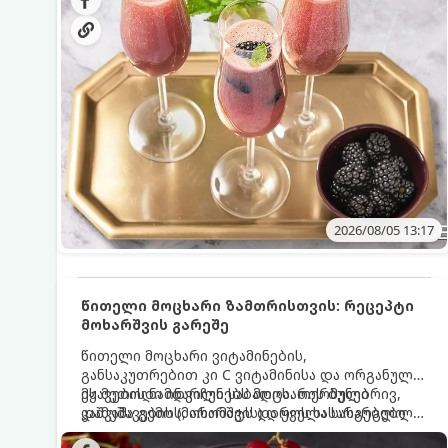
მაგრილებელ კოქტეილს.
2026/08/05 13:17
წითელი მოცხარი ზამთრისთვის: რეცეპტი
მოხარშვის გარეშე
წითელი მოცხარი ვიტამინების,
განსაკუთრებით კი C ვიტამინისა და ორგანული
მჟავების ნამდვილი საბადოა. თერმული
ეს მეთოდი ინარჩუნებს მოცხარის ბუნებრივ,
დამუშავების (მოხარშვის) დროს სასარგებლო
კაშკაშა გემოს, არომატს და ყველა სასარგებლო
ნივთიერებების დიდი ნაწილი იშლება. ამიტომ,
თვისებას.