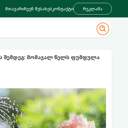
მთავარი
ჩვენ შესახებ
კონტაქტი
რეკლამა
 შემდეგ: მომავალ წელს ფუმფულა