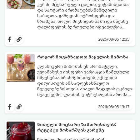
კერძი მცენარეული ცილის, ვიტამინებისა
და საოცარი არომატების ნამდვილი
საბადოა. გარედან ოქროსფერი და
ხრაშუნა, ხოლო შიგნიდან ნაზი და მწვანე
ფალაფელის ბურთულები იდეალურია
პიტაში (არაბულ პურში) ჩასადებად,
ამ რეცეპტის მთავარი საიდუმლო იმაში
სალათებთან ერთად ან ტახინის (სესამის)
მდგომარეობს, რომ გამოიყენება
2026/08/06 12:35
სოუსთან მირთმევისთვის.
გამომშრალი და ჩამბალი მუხუდო და არა
დაკონსერვებული, რათა ბურთულებმა
შეწვისას ფორმა იდეალურად შეინარჩუნოს
როგორ მოვამზადოთ მაყვლის მიმოზა
და არ დაიშალოს.
მომზადების დრო: 20 წუთი (დამატებით
კლასიკური მიმოზას ეს არომატული,
მუხუდოს ჩალბობის დრო: 12-24 საათი)
ულამაზესი იისფერი ვარიაცია ნამდვილი
შეწვის დრო: 10–15 წუთი ულუფა: 20–24 ცალი
მშვენებაა ბრანჩებისთვის, უქმეების
ბურთულა (4–6 პორცია)
დილისთვის ან სადღესასწაულო
წვეულებებისთვის. ახალი მაყვლის ტკბილ-
მჟავე გემო, ლაიმის ციტრუსოვანი არომატი
და ცქრიალა ღვინის ბუშტუკები ქმნის
ეს სასმელი მზადდება სულ რაღაც 10 წუთში
საოცრად დახვეწილ და მაგრილებელ
და მის მომზადებას მინიმალური
2026/08/05 13:17
კოქტეილს.
ინგრედიენტები სჭირდება.
მომზადების დრო: 10 წუთი ულუფა: 4–6
პორცია
წითელი მოცხარი ზამთრისთვის:
რეცეპტი მოხარშვის გარეშე
წითელი მოცხარი ვიტამინების,