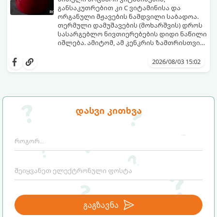
განსაკუთრებით კი C ვიტამინისა და
ორგანული მჟავების ნამდვილი საბადოა.
თერმული დამუშავების (მოხარშვის) დროს
სასარგებლო ნივთიერებების დიდი ნაწილი
იშლება. ამიტომ, ამ კენკრის ზამთრისთვის
შესანახად საუკეთესო გზა „ცოცხალი ჯემის“
ეს მეთოდი ინარჩუნებს მოცხარის
მომზადებაა - მოხარშვის გარეშე.
ბუნებრივ, კაშკაშა გემოს, არომატს და
2026/08/03 15:02
ყველა სასარგებლო თვისებას.
დასვი კითხვა
გაგზავნა