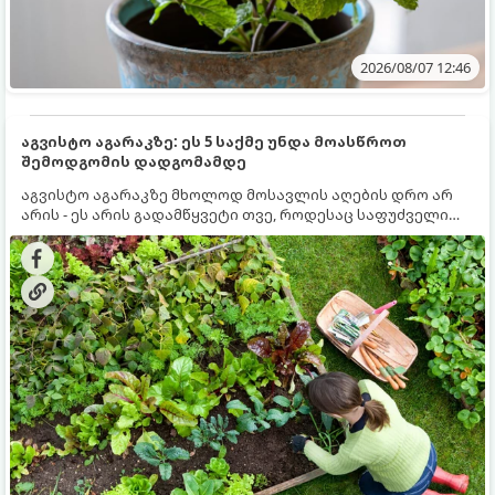
2026/08/07 12:46
აგვისტო აგარაკზე: ეს 5 საქმე უნდა მოასწროთ
შემოდგომის დადგომამდე
აგვისტო აგარაკზე მხოლოდ მოსავლის აღების დრო არ
არის - ეს არის გადამწყვეტი თვე, როდესაც საფუძველი
ეყრება მომავალი წლის მოსავალს და ბაღი მზადდება
შემოდგომა-ზამთრის სეზონისთვის. იმისათვის, რომ
ნიადაგმა ენერგია აღიდგინოს, ხოლო მცენარეებმა
ზამთარს გაუძლონ, აგვისტოს ბოლომდე 5
მნიშვნელოვანი საქმის გაკეთება უნდა მოასწროთ: