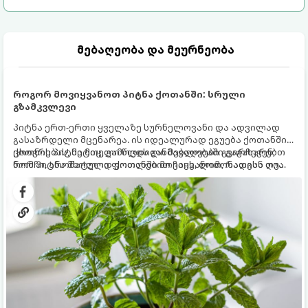
მებაღეობა და მეურნეობა
როგორ მოვიყვანოთ პიტნა ქოთანში: სრული
გზამკვლევი
პიტნა ერთ-ერთი ყველაზე სურნელოვანი და ადვილად
გასაზრდელი მცენარეა. ის იდეალურად ეგუება ქოთანში
ცხოვრებას, მეტიც, გამოცდილი მებაღეები გვირჩევენ,
ქოთნის პიტნა მთელი წლის განმავლობაში გაგახარებთ
რომ პიტნა მხოლოდ ქოთანში მოვიყვანოთ, რადგან ღია
ნორჩი, არომატული ფოთლებით ჩაის, ლიმონათისა თუ
გრუნტში (ბაღში) დარგვისას ის ფესვებით ძალიან
კერძებისთვის.
სწრაფად ვრცელდება და სხვა მცენარეებს ავიწროებს.