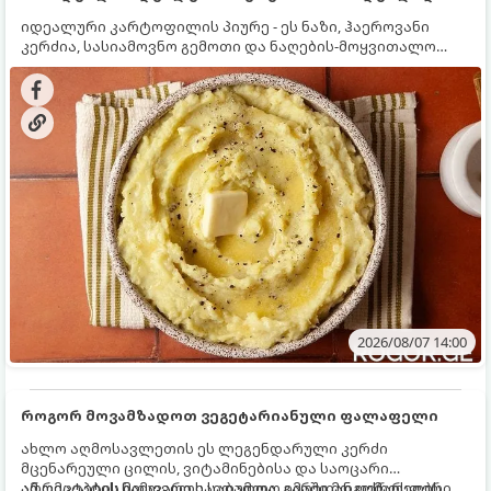
იდეალური კარტოფილის პიურე - ეს ნაზი, ჰაეროვანი
კერძია, სასიამოვნო გემოთი და ნაღების-მოყვითალო
ფერით. მისი მომზადება ძალიან მარტივია, მაგრამ
არსებობს რამდენიმე საიდუმლო, რომლებიც უნდა
იცოდეთ, რომ პიურე იდეალურად გემრიელი გამოვიდეს.
2026/08/07 14:00
როგორ მოვამზადოთ ვეგეტარიანული ფალაფელი
ახლო აღმოსავლეთის ეს ლეგენდარული კერძი
მცენარეული ცილის, ვიტამინებისა და საოცარი
არომატების ნამდვილი საბადოა. გარედან ოქროსფერი
ამ რეცეპტის მთავარი საიდუმლო იმაში მდგომარეობს,