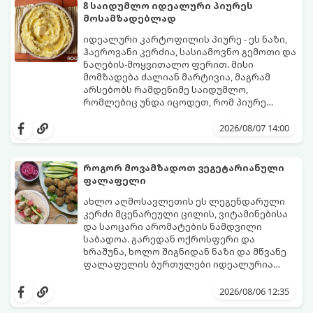
8 საიდუმლო იდეალური პიურეს
მოსამზადებლად
იდეალური კარტოფილის პიურე - ეს ნაზი,
ჰაეროვანი კერძია, სასიამოვნო გემოთი და
ნაღების-მოყვითალო ფერით. მისი
მომზადება ძალიან მარტივია, მაგრამ
არსებობს რამდენიმე საიდუმლო,
რომლებიც უნდა იცოდეთ, რომ პიურე
იდეალურად გემრიელი გამოვიდეს.
2026/08/07 14:00
როგორ მოვამზადოთ ვეგეტარიანული
ფალაფელი
ახლო აღმოსავლეთის ეს ლეგენდარული
კერძი მცენარეული ცილის, ვიტამინებისა
და საოცარი არომატების ნამდვილი
საბადოა. გარედან ოქროსფერი და
ხრაშუნა, ხოლო შიგნიდან ნაზი და მწვანე
ფალაფელის ბურთულები იდეალურია
პიტაში (არაბულ პურში) ჩასადებად,
ამ რეცეპტის მთავარი საიდუმლო იმაში
სალათებთან ერთად ან ტახინის (სესამის)
მდგომარეობს, რომ გამოიყენება
2026/08/06 12:35
სოუსთან მირთმევისთვის.
გამომშრალი და ჩამბალი მუხუდო და არა