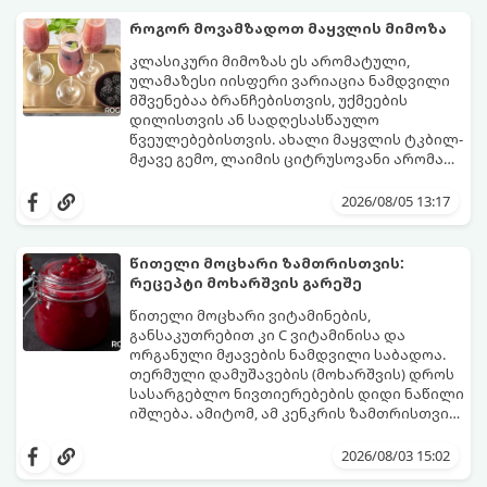
დაკონსერვებული, რათა ბურთულებმა
შეწვისას ფორმა იდეალურად შეინარჩუნოს
როგორ მოვამზადოთ მაყვლის მიმოზა
და არ დაიშალოს.
მომზადების დრო: 20 წუთი (დამატებით
კლასიკური მიმოზას ეს არომატული,
მუხუდოს ჩალბობის დრო: 12-24 საათი)
ულამაზესი იისფერი ვარიაცია ნამდვილი
შეწვის დრო: 10–15 წუთი ულუფა: 20–24 ცალი
მშვენებაა ბრანჩებისთვის, უქმეების
ბურთულა (4–6 პორცია)
დილისთვის ან სადღესასწაულო
წვეულებებისთვის. ახალი მაყვლის ტკბილ-
მჟავე გემო, ლაიმის ციტრუსოვანი არომატი
და ცქრიალა ღვინის ბუშტუკები ქმნის
ეს სასმელი მზადდება სულ რაღაც 10 წუთში
საოცრად დახვეწილ და მაგრილებელ
და მის მომზადებას მინიმალური
2026/08/05 13:17
კოქტეილს.
ინგრედიენტები სჭირდება.
მომზადების დრო: 10 წუთი ულუფა: 4–6
პორცია
წითელი მოცხარი ზამთრისთვის:
რეცეპტი მოხარშვის გარეშე
წითელი მოცხარი ვიტამინების,
განსაკუთრებით კი C ვიტამინისა და
ორგანული მჟავების ნამდვილი საბადოა.
თერმული დამუშავების (მოხარშვის) დროს
სასარგებლო ნივთიერებების დიდი ნაწილი
იშლება. ამიტომ, ამ კენკრის ზამთრისთვის
შესანახად საუკეთესო გზა „ცოცხალი ჯემის“
ეს მეთოდი ინარჩუნებს მოცხარის
მომზადებაა - მოხარშვის გარეშე.
ბუნებრივ, კაშკაშა გემოს, არომატს და
2026/08/03 15:02
ყველა სასარგებლო თვისებას.