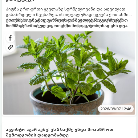
პიტნა ერთ-ერთი ყველაზე სურნელოვანი და ადვილად
გასაზრდელი მცენარეა. ის იდეალურად ეგუება ქოთანში
ცხოვრებას, მეტიც, გამოცდილი მებაღეები გვირჩევენ,
ქოთნის პიტნა მთელი წლის განმავლობაში გაგახარებთ
რომ პიტნა მხოლოდ ქოთანში მოვიყვანოთ, რადგან ღია
ნორჩი, არომატული ფოთლებით ჩაის, ლიმონათისა თუ
გრუნტში (ბაღში) დარგვისას ის ფესვებით ძალიან
კერძებისთვის.
სწრაფად ვრცელდება და სხვა მცენარეებს ავიწროებს.
2026/08/07 12:46
აგვისტო აგარაკზე: ეს 5 საქმე უნდა მოასწროთ
შემოდგომის დადგომამდე