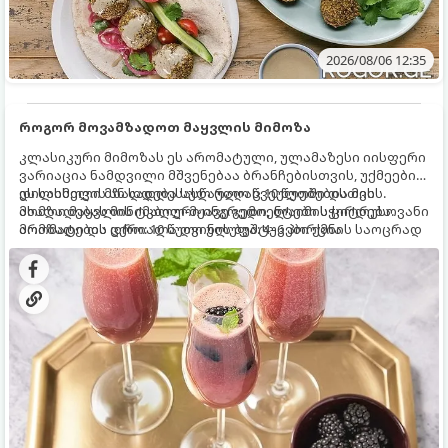
2026/08/06 12:35
როგორ მოვამზადოთ მაყვლის მიმოზა
კლასიკური მიმოზას ეს არომატული, ულამაზესი იისფერი
ვარიაცია ნამდვილი მშვენებაა ბრანჩებისთვის, უქმეების
დილისთვის ან სადღესასწაულო წვეულებებისთვის.
ეს სასმელი მზადდება სულ რაღაც 10 წუთში და მის
ახალი მაყვლის ტკბილ-მჟავე გემო, ლაიმის ციტრუსოვანი
მომზადებას მინიმალური ინგრედიენტები სჭირდება.
არომატი და ცქრიალა ღვინის ბუშტუკები ქმნის საოცრად
მომზადების დრო: 10 წუთი ულუფა: 4–6 პორცია
დახვეწილ და მაგრილებელ კოქტეილს.