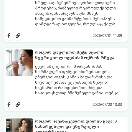
სრულიად ბუნებრივი, ფიზიოლოგიური
პროცესია, რომელიც რეპროდუქციული
ასაკის დასასრულს აღნიშნავს.
სამედიცინო განმარტებით, მენოპაუზა
დამდგარად ითვლება, როდესაც ქალს
ზედიზედ 12 თვის განმავლობაში არ ჰქონია
თუმცა, ორგანიზმში ჰორმონალური
მენსტრუაცია.
ცვლილებები ამ მომენტამდე ბევრად ადრე
2026/07/31 11:39
იწყება - ამ გარდამავალ ეტაპს
პერიმენოპაუზა ეწოდება (რომელიც
საშუალოდ 40-დან 50 წლამდე ასაკში იწყება
როგორ დავლიოთ მეტი წყალი:
და შესაძლოა 4-დან 8 წლამდე
ნუტრიციოლოგების 5 ოქროს რჩევა
გაგრძელდეს).
იმისათვის, რომ ეს პერიოდი შფოთვის
გარეშე გაიაროთ, მნიშვნელოვანია
ყველამ ვიცით, რომ ორგანიზმის
იცოდეთ, რა სიგნალებს გზავნის ორგანიზმი
ნორმალური ფუნქციონირებისთვის,
და როგორ შეიმსუბუქოთ მდგომარეობა
ენერგიისთვის, კანის სილამაზისა და
მეან-გინეკოლოგებისა და
ნივთიერებათა ცვლისთვის წყლის
ნუტრიციოლოგების რეკომენდაციებით.
საკმარისი რაოდენობით მიღება
სასიცოცხლოდ მნიშვნელოვანია. თუმცა,
ყოველდღიური ფუსფუსის, საქმეებისა თუ
თუ ხშირად გავიწყდებათ წყლის
უბრალოდ ჩვევის არქონის გამო, დღის
დალევა ან მისი გემო მოსაწყენი
2026/07/28 10:33
განმავლობაში საჭირო ოდენობის წყლის
გეჩვენებათ, დიეტოლოგების ეს 5
დალევა ბევრისთვის ნამდვილ
მარტივი და ეფექტური რჩევა
გამოწვევად რჩება.
დაგეხმარებათ, წყლის სმა
როგორ ჩავანაცვლოთ დილის ყავა: 3
ყოველდღიურ, სასიამოვნო ჩვევად
სასარგებლო და ენერგიული
აქციოთ.
ალტერნატივა