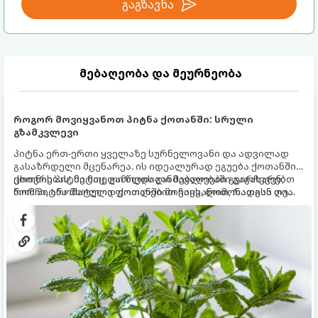
გაგზავნა
მებაღეობა და მეურნეობა
როგორ მოვიყვანოთ პიტნა ქოთანში: სრული
გზამკვლევი
პიტნა ერთ-ერთი ყველაზე სურნელოვანი და ადვილად
გასაზრდელი მცენარეა. ის იდეალურად ეგუება ქოთანში
ცხოვრებას, მეტიც, გამოცდილი მებაღეები გვირჩევენ,
ქოთნის პიტნა მთელი წლის განმავლობაში გაგახარებთ
რომ პიტნა მხოლოდ ქოთანში მოვიყვანოთ, რადგან ღია
ნორჩი, არომატული ფოთლებით ჩაის, ლიმონათისა თუ
გრუნტში (ბაღში) დარგვისას ის ფესვებით ძალიან
კერძებისთვის.
სწრაფად ვრცელდება და სხვა მცენარეებს ავიწროებს.