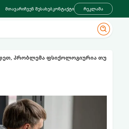
მთავარი
ჩვენ შესახებ
კონტაქტი
რეკლამა
ვდეთ, პრობლემა ფსიქოლოგიურია თუ