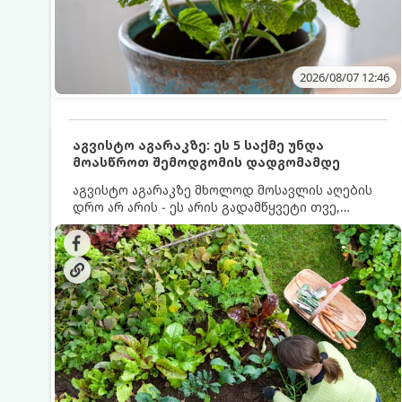
2026/08/07 12:46
აგვისტო აგარაკზე: ეს 5 საქმე უნდა
მოასწროთ შემოდგომის დადგომამდე
აგვისტო აგარაკზე მხოლოდ მოსავლის აღების
დრო არ არის - ეს არის გადამწყვეტი თვე,
როდესაც საფუძველი ეყრება მომავალი წლის
მოსავალს და ბაღი მზადდება შემოდგომა-
ზამთრის სეზონისთვის. იმისათვის, რომ
ნიადაგმა ენერგია აღიდგინოს, ხოლო
მცენარეებმა ზამთარს გაუძლონ, აგვისტოს
ბოლომდე 5 მნიშვნელოვანი საქმის გაკეთება
უნდა მოასწროთ: