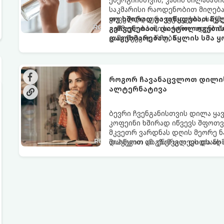
საკმარისი რაოდენობით მიღება
ყოველდღიური ფუსფუსის, საქმე
თუ ხშირად გავიწყდებათ წყლ
განმავლობაში საჭირო ოდენობ
გეჩვენებათ, დიეტოლოგების 
გამოწვევად რჩება.
დაგეხმარებათ, წყლის სმა ყ
როგორ ჩავანაცვლოთ დილის 
ალტერნატივა
ბევრი ჩვენგანისთვის დილა ყა
კოფეინი ხშირად იწვევს შფოთვა
მკვეთრ ვარდნას დღის მეორე ნ
დაიწყოთ და ენერგია დიდხანს შ
მიჰყევით ამ გზამკვლევს და ა
ალტერნატივას გვთავაზობენ.