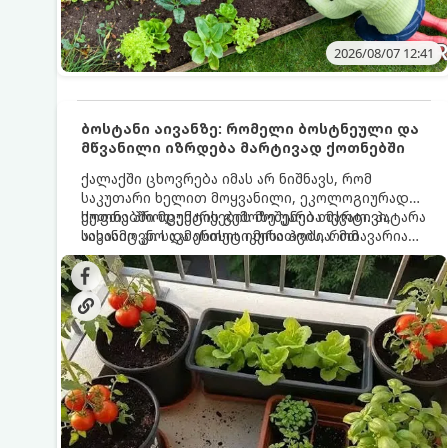
2026/08/07 12:41
ბოსტანი აივანზე: რომელი ბოსტნეული და
მწვანილი იზრდება მარტივად ქოთნებში
ქალაქში ცხოვრება იმას არ ნიშნავს, რომ
საკუთარი ხელით მოყვანილი, ეკოლოგიურად
სუფთა პროდუქტის გემოზე უარი თქვათ. პატარა
ქოთნებში მცენარეების მოშენება მარტივი,
აივანიც კი საკმარისია იმისათვის, რომ
სასიამოვნო და ესთეტიკური ჰობია. მთავარია
მოიწყოთ მინი-ბოსტანი, საიდანაც
იცოდეთ, რომელი კულტურები ეგუებიან
ყოველდღიურად ახალ, არომატულ მწვანილსა
ქოთნის პირობებს ყველაზე კარგად და როგორ
და ბოსტნეულს მოკრეფთ.
მოუაროთ მათ სწორად.