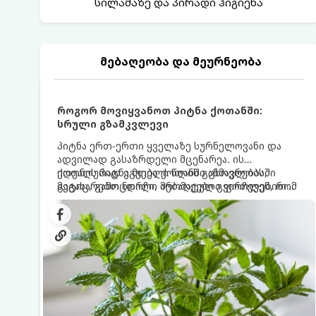
სილამაზე და პირადი ჰიგიენა
მებაღეობა და მეურნეობა
როგორ მოვიყვანოთ პიტნა ქოთანში:
სრული გზამკვლევი
პიტნა ერთ-ერთი ყველაზე სურნელოვანი და
ადვილად გასაზრდელი მცენარეა. ის
იდეალურად ეგუება ქოთანში ცხოვრებას,
ქოთნის პიტნა მთელი წლის განმავლობაში
მეტიც, გამოცდილი მებაღეები გვირჩევენ, რომ
გაგახარებთ ნორჩი, არომატული ფოთლებით
პიტნა მხოლოდ ქოთანში მოვიყვანოთ, რადგან
ჩაის, ლიმონათისა თუ კერძებისთვის.
ღია გრუნტში (ბაღში) დარგვისას ის ფესვებით
ძალიან სწრაფად ვრცელდება და სხვა
მცენარეებს ავიწროებს.