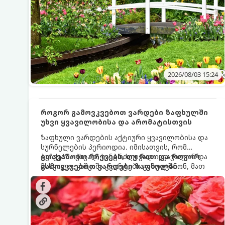
2026/08/03 15:24
როგორ გამოვკვებოთ ვარდები ზაფხულში
უხვი ყვავილობისა და არომატისთვის
ზაფხული ვარდების აქტიური ყვავილობისა და
სურნელების პერიოდია. იმისათვის, რომ
ბუჩქებმა უხვად, ხანგრძლივად იყვავილონ და
გთავაზობთ რჩევებს, თუ რით და როგორ
მსხვილი, კაშკაშა კვირტები გამოიტანონ, მათ
გამოვკვებოთ ვარდები ზაფხულში
რეგულარული და სწორი გამოკვება
საუკეთესო შედეგის მისაღწევად:
სჭირდებათ. ზაფხულის პერიოდში მცენარის
მოთხოვნილებები იცვლება, ამიტომ
მნიშვნელოვანია ვიცოდეთ, რომელი სასუქები
გამოიყენება ამ დროს.