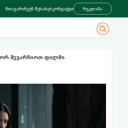
მთავარი
ჩვენ შესახებ
კონტაქტი
რეკლამა
ოგორ შევარჩიოთ ფილმი