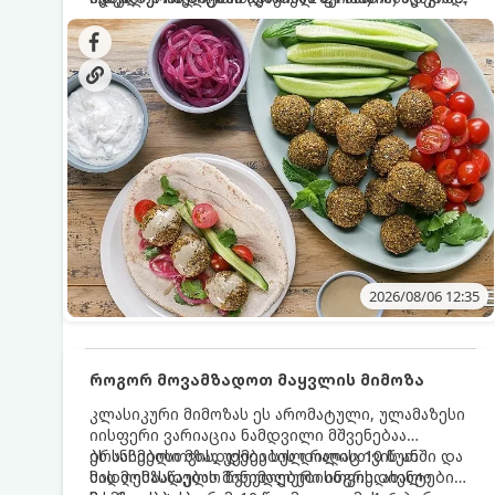
სალათებთან ერთად ან ტახინის (სესამის)
იდეალურად შეინარჩუნოს და არ დაიშალოს.
დრო: 10–15 წუთი ულუფა: 20–24 ცალი ბურთულა
სოუსთან მირთმევისთვის.
(4–6 პორცია)
2026/08/06 12:35
როგორ მოვამზადოთ მაყვლის მიმოზა
კლასიკური მიმოზას ეს არომატული, ულამაზესი
იისფერი ვარიაცია ნამდვილი მშვენებაა
ბრანჩებისთვის, უქმეების დილისთვის ან
ეს სასმელი მზადდება სულ რაღაც 10 წუთში და
სადღესასწაულო წვეულებებისთვის. ახალი
მის მომზადებას მინიმალური ინგრედიენტები