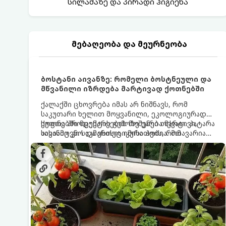
სილამაზე და პირადი ჰიგიენა
მებაღეობა და მეურნეობა
ბოსტანი აივანზე: რომელი ბოსტნეული და
მწვანილი იზრდება მარტივად ქოთნებში
ქალაქში ცხოვრება იმას არ ნიშნავს, რომ
საკუთარი ხელით მოყვანილი, ეკოლოგიურად
სუფთა პროდუქტის გემოზე უარი თქვათ. პატარა
ქოთნებში მცენარეების მოშენება მარტივი,
აივანიც კი საკმარისია იმისათვის, რომ
სასიამოვნო და ესთეტიკური ჰობია. მთავარია
მოიწყოთ მინი-ბოსტანი, საიდანაც
იცოდეთ, რომელი კულტურები ეგუებიან
ყოველდღიურად ახალ, არომატულ მწვანილსა
ქოთნის პირობებს ყველაზე კარგად და როგორ
და ბოსტნეულს მოკრეფთ.
მოუაროთ მათ სწორად.