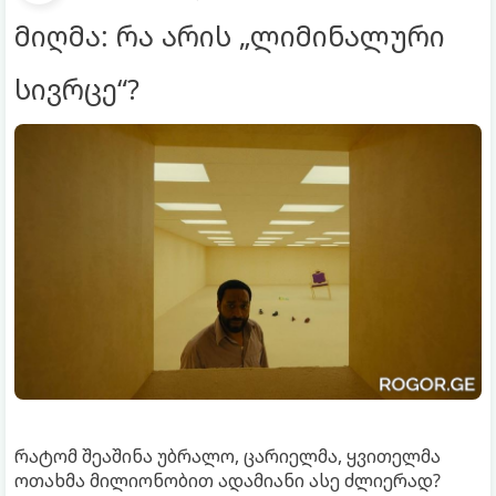
მიღმა: რა არის „ლიმინალური
სივრცე“?
რატომ შეაშინა უბრალო, ცარიელმა, ყვითელმა
ოთახმა მილიონობით ადამიანი ასე ძლიერად?