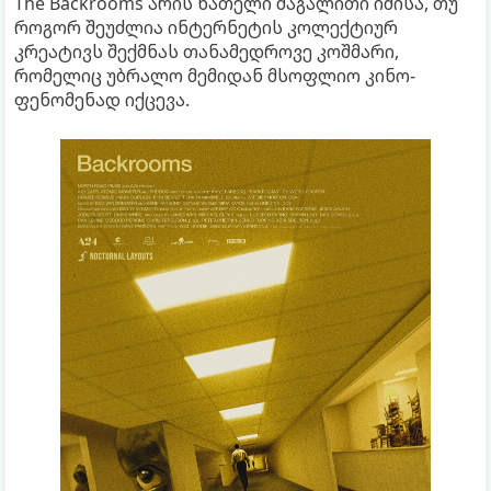
The Backrooms არის ნათელი მაგალითი იმისა, თუ
როგორ შეუძლია ინტერნეტის კოლექტიურ
კრეატივს შექმნას თანამედროვე კოშმარი,
რომელიც უბრალო მემიდან მსოფლიო კინო-
ფენომენად იქცევა.