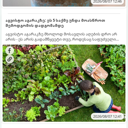
2026/08/07 12:46
აგვისტო აგარაკზე: ეს 5 საქმე უნდა მოასწროთ
შემოდგომის დადგომამდე
აგვისტო აგარაკზე მხოლოდ მოსავლის აღების დრო არ
არის - ეს არის გადამწყვეტი თვე, როდესაც საფუძველი
ეყრება მომავალი წლის მოსავალს და ბაღი მზადდება
შემოდგომა-ზამთრის სეზონისთვის. იმისათვის, რომ
ნიადაგმა ენერგია აღიდგინოს, ხოლო მცენარეებმა
ზამთარს გაუძლონ, აგვისტოს ბოლომდე 5
მნიშვნელოვანი საქმის გაკეთება უნდა მოასწროთ:
2026/08/07 12:41