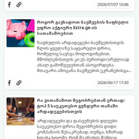
ასოციაციურ აღქმაზეა დაფუძნებული,
აირჩიეთ სამი წერილიდან ის ერთი,
2026/07/07 10:46
დაგეხმარებათ გაიგოთ, თუ რა მთავარი
რომელიც ყველაზე მეტად გიზიდავთ და
გზავნილი ან რჩევა აქვს სამყაროს
წაიკითხეთ თქვენი პასუხი.
თქვენთვის ცხოვრების ამ ეტაპზე.
როგორ გავხადოთ ბავშვების ზაფხული
უფრო აქტიური Extra.ge-ის
სათამაშოებით
ზაფხულის არდადეგები ბავშვებისთვის
წლის ყველაზე საყვარელი დროა,
რომელიც სავსეა მოლოდინებით.
მშობლებისთვის კი ეს პერიოდი სრულიად
ახალ გამოწვევებთან ასოცირდება.
მთავარი ამოცანა ბავშვების ეკრანებისგან
მოწყვეტა და მათი ენერგიის სწორად
extra.ge
- ყველაზე დიდი ციფრული
მიმართვაა. მნიშვნელოვანია მათთვის
მარკეტფლეისი საქართველოში,
2026/06/17 17:30
ისეთი გარემოს შექმნა, სადაც დროს
გთავაზობთ პლატფორმას, რომელიც ამ
ხალისიანად და აქტიურად გაატარებენ.
პრობლემის მარტივად გადაჭრაში
ჯანსაღი რუტინა დასვენების დღეებშიც
დაგეხმარებათ. აქ ყველა ასაკისა და
რა ვითამაშოთ მეგობრებთან ერთად:
აუცილებელია.
ინტერესის მქონე ბავშვისთვის მოიძებნება
ტოპ 5 საუკეთესო გუნდური თამაში
იდეალური გასართობი საშუალება.
არდადეგებისთვის
არდადეგები და დასვენების დღეები
საუკეთესო დროა მეგობრების დიდი
კომპანიის შესაკრებად. თუმცა, ხშირად
ხდება ხოლმე, რომ შეკრების შემდეგ