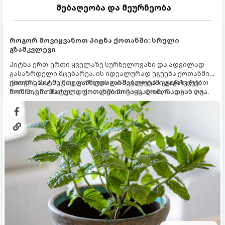
მებაღეობა და მეურნეობა
როგორ მოვიყვანოთ პიტნა ქოთანში: სრული
გზამკვლევი
პიტნა ერთ-ერთი ყველაზე სურნელოვანი და ადვილად
გასაზრდელი მცენარეა. ის იდეალურად ეგუება ქოთანში
ცხოვრებას, მეტიც, გამოცდილი მებაღეები გვირჩევენ,
ქოთნის პიტნა მთელი წლის განმავლობაში გაგახარებთ
რომ პიტნა მხოლოდ ქოთანში მოვიყვანოთ, რადგან ღია
ნორჩი, არომატული ფოთლებით ჩაის, ლიმონათისა თუ
გრუნტში (ბაღში) დარგვისას ის ფესვებით ძალიან
კერძებისთვის.
სწრაფად ვრცელდება და სხვა მცენარეებს ავიწროებს.