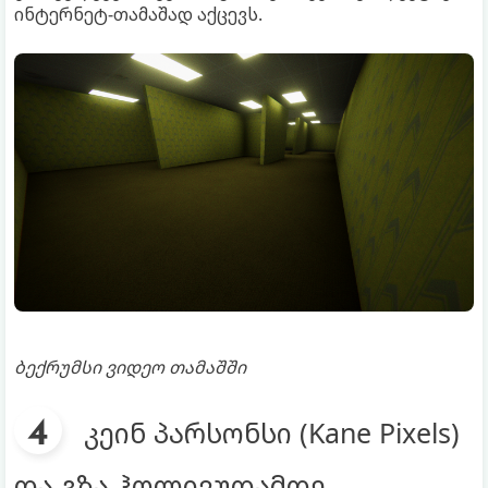
ინტერნეტ-თამაშად აქცევს.
ბექრუმსი ვიდეო თამაშში
კეინ პარსონსი (Kane Pixels)
და გზა ჰოლივუდამდე