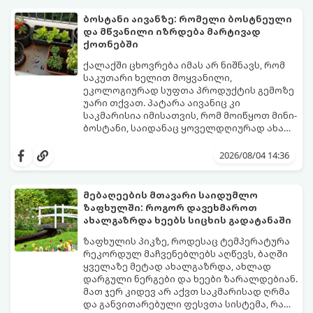
მოასწროთ:
ბოსტანი აივანზე: რომელი ბოსტნეული
და მწვანილი იზრდება მარტივად
ქოთნებში
ქალაქში ცხოვრება იმას არ ნიშნავს, რომ
საკუთარი ხელით მოყვანილი,
ეკოლოგიურად სუფთა პროდუქტის გემოზე
უარი თქვათ. პატარა აივანიც კი
საკმარისია იმისათვის, რომ მოიწყოთ მინი-
ბოსტანი, საიდანაც ყოველდღიურად ახალ,
არომატულ მწვანილსა და ბოსტნეულს
ქოთნებში მცენარეების მოშენება მარტივი,
მოკრეფთ.
სასიამოვნო და ესთეტიკური ჰობია.
2026/08/04 14:36
მთავარია იცოდეთ, რომელი კულტურები
ეგუებიან ქოთნის პირობებს ყველაზე
კარგად და როგორ მოუაროთ მათ სწორად.
მებაღეების მთავარი საიდუმლო
ზაფხულში: როგორ დავეხმაროთ
ახალგაზრდა ხეებს სიცხის გადატანაში
ზაფხულის პიკზე, როდესაც ტემპერატურა
რეკორდულ მაჩვენებლებს აღწევს, ბაღში
ყველაზე მეტად ახალგაზრდა, ახლად
დარგული ნერგები და ხეები ზარალდებიან.
მათ ჯერ კიდევ არ აქვთ საკმარისად ღრმა
და განვითარებული ფესვთა სისტემა, რათა