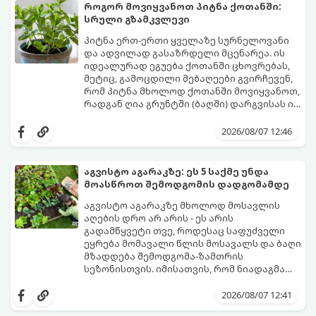
როგორ მოვიყვანოთ პიტნა ქოთანში:
სრული გზამკვლევი
პიტნა ერთ-ერთი ყველაზე სურნელოვანი
და ადვილად გასაზრდელი მცენარეა. ის
იდეალურად ეგუება ქოთანში ცხოვრებას,
მეტიც, გამოცდილი მებაღეები გვირჩევენ,
რომ პიტნა მხოლოდ ქოთანში მოვიყვანოთ,
რადგან ღია გრუნტში (ბაღში) დარგვისას ის
ფესვებით ძალიან სწრაფად ვრცელდება
ქოთნის პიტნა მთელი წლის განმავლობაში
და სხვა მცენარეებს ავიწროებს.
გაგახარებთ ნორჩი, არომატული
2026/08/07 12:46
ფოთლებით ჩაის, ლიმონათისა თუ
კერძებისთვის.
აგვისტო აგარაკზე: ეს 5 საქმე უნდა
მოასწროთ შემოდგომის დადგომამდე
აგვისტო აგარაკზე მხოლოდ მოსავლის
აღების დრო არ არის - ეს არის
გადამწყვეტი თვე, როდესაც საფუძველი
ეყრება მომავალი წლის მოსავალს და ბაღი
მზადდება შემოდგომა-ზამთრის
სეზონისთვის. იმისათვის, რომ ნიადაგმა
ენერგია აღიდგინოს, ხოლო მცენარეებმა
ზამთარს გაუძლონ, აგვისტოს ბოლომდე 5
2026/08/07 12:41
მნიშვნელოვანი საქმის გაკეთება უნდა