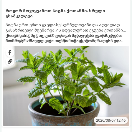
როგორ მოვიყვანოთ პიტნა ქოთანში: სრული
გზამკვლევი
პიტნა ერთ-ერთი ყველაზე სურნელოვანი და ადვილად
გასაზრდელი მცენარეა. ის იდეალურად ეგუება ქოთანში
ცხოვრებას, მეტიც, გამოცდილი მებაღეები გვირჩევენ,
ქოთნის პიტნა მთელი წლის განმავლობაში გაგახარებთ
რომ პიტნა მხოლოდ ქოთანში მოვიყვანოთ, რადგან ღია
ნორჩი, არომატული ფოთლებით ჩაის, ლიმონათისა თუ
გრუნტში (ბაღში) დარგვისას ის ფესვებით ძალიან
კერძებისთვის.
სწრაფად ვრცელდება და სხვა მცენარეებს ავიწროებს.
2026/08/07 12:46