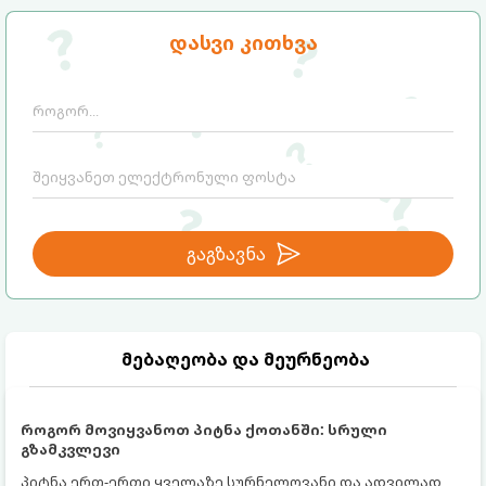
გთავაზობთ მებაღეების გამოცდილ
საიდუმლოებებსა და ოქროს წესებს, თუ
დასვი კითხვა
როგორ გადავარჩინოთ ახალგაზრდა ხეები
ზაფხულის სიცხეში:
გაგზავნა
მებაღეობა და მეურნეობა
როგორ მოვიყვანოთ პიტნა ქოთანში: სრული
გზამკვლევი
პიტნა ერთ-ერთი ყველაზე სურნელოვანი და ადვილად