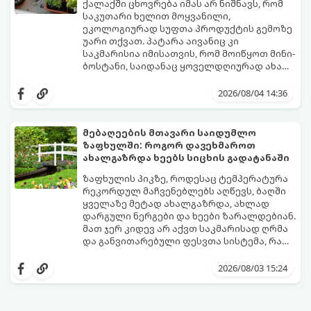
ქალაქში ცხოვრება იმას არ ნიშნავს, რომ
საკუთარი ხელით მოყვანილი,
ეკოლოგიურად სუფთა პროდუქტის გემოზე
უარი თქვათ. პატარა აივანიც კი
საკმარისია იმისათვის, რომ მოიწყოთ მინი-
ბოსტანი, საიდანაც ყოველდღიურად ახალ,
არომატულ მწვანილსა და ბოსტნეულს
ქოთნებში მცენარეების მოშენება მარტივი,
მოკრეფთ.
სასიამოვნო და ესთეტიკური ჰობია.
2026/08/04 14:36
მთავარია იცოდეთ, რომელი კულტურები
ეგუებიან ქოთნის პირობებს ყველაზე
კარგად და როგორ მოუაროთ მათ სწორად.
მებაღეების მთავარი საიდუმლო
ზაფხულში: როგორ დავეხმაროთ
ახალგაზრდა ხეებს სიცხის გადატანაში
ზაფხულის პიკზე, როდესაც ტემპერატურა
რეკორდულ მაჩვენებლებს აღწევს, ბაღში
ყველაზე მეტად ახალგაზრდა, ახლად
დარგული ნერგები და ხეები ზარალდებიან.
მათ ჯერ კიდევ არ აქვთ საკმარისად ღრმა
და განვითარებული ფესვთა სისტემა, რათა
ნიადაგის ქვედა ფენებიდან ტენი
თუ ახალგაზრდა ხეებს ზაფხულში სწორად
დამოუკიდებლად მოიპოვონ.
არ დავეხმარებით, მათ შესაძლოა
2026/08/03 15:24
ფოთლები დასცვივდეთ, ხმობა დაიწყონ ან
ზამთრის ყინვებს სუსტი ორგანიზმით
შეხვდნენ.