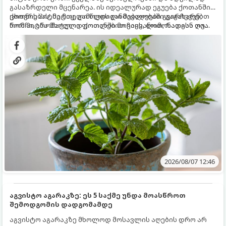
გასაზრდელი მცენარეა. ის იდეალურად ეგუება ქოთანში
ცხოვრებას, მეტიც, გამოცდილი მებაღეები გვირჩევენ,
ქოთნის პიტნა მთელი წლის განმავლობაში გაგახარებთ
რომ პიტნა მხოლოდ ქოთანში მოვიყვანოთ, რადგან ღია
ნორჩი, არომატული ფოთლებით ჩაის, ლიმონათისა თუ
გრუნტში (ბაღში) დარგვისას ის ფესვებით ძალიან
კერძებისთვის.
სწრაფად ვრცელდება და სხვა მცენარეებს ავიწროებს.
2026/08/07 12:46
აგვისტო აგარაკზე: ეს 5 საქმე უნდა მოასწროთ
შემოდგომის დადგომამდე
აგვისტო აგარაკზე მხოლოდ მოსავლის აღების დრო არ