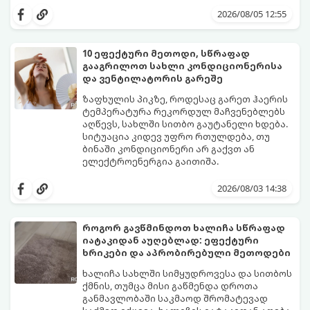
კუთხე მცირე ფართში:
2026/08/05 12:55
10 ეფექტური მეთოდი, სწრაფად
გააგრილოთ სახლი კონდიციონერისა
და ვენტილატორის გარეშე
ზაფხულის პიკზე, როდესაც გარეთ ჰაერის
ტემპერატურა რეკორდულ მაჩვენებლებს
აღწევს, სახლში სითბო გაუტანელი ხდება.
სიტუაცია კიდევ უფრო რთულდება, თუ
ბინაში კონდიციონერი არ გაქვთ ან
ელექტროენერგია გაითიშა.
საბედნიეროდ, არსებობს ფიზიკის მარტივი
კანონები და გამოცდილი ყოფითი ხრიკები,
2026/08/03 14:38
რომლებიც დაგეხმარებათ, საგრძნობლად
დაწიოთ ტემპერატურა სახლში და შექმნათ
სასიამოვნო სიგრილე სპეციალური
როგორ გავწმინდოთ ხალიჩა სწრაფად
ტექნიკის გარეშეც.
იატაკიდან აუღებლად: ეფექტური
გთავაზობთ 10 საუკეთესო და
ხრიკები და აპრობირებული მეთოდები
ხელმისაწვდომ მეთოდს:
ხალიჩა სახლში სიმყუდროვესა და სითბოს
ქმნის, თუმცა მისი გაწმენდა დროთა
განმავლობაში საკმაოდ შრომატევად