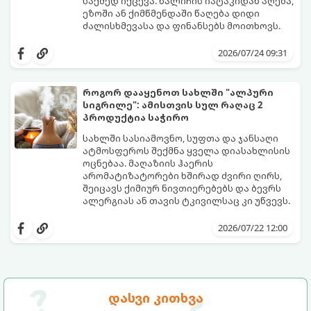
საქმედ იქცევა. ხალიჩის იატაკიდან აღება,
ეზოში ან ქიმწმენდაში წაღება დიდი
ძალისხმევასა და ფინანსებს მოითხოვს.
სინამდვილეში, არსებობს რამდენიმე
ეფექტური, ბიუჯეტური და აპრობირებული
2026/07/24 09:31
მეთოდი, რომელთა დახმარებითაც
შეძლებთ ხალიჩის ადგილზევე გაწმენდას,
ლაქების ამოყვანასა და პირვანდელი
როგორ დააყენოთ სახლში "ალპური
სიახლის დაბრუნებას.
სიგრილე": ამისთვის სულ რაღაც 2
პროდუქტია საჭირო
სახლში სასიამოვნო, სუფთა და ჯანსაღი
ატმოსფეროს შექმნა ყველა დიასახლისის
ოცნებაა. მაღაზიის ჰაერის
არომატიზატორები ხშირად ძვირი ღირს,
შეიცავს ქიმიურ ნივთიერებებს და ბევრს
ალერგიას ან თავის ტკივილსაც კი უწვევს.
სინამდვილეში, ნამდვილი „ალპური
სიგრილისა“ და სიახლის ეფექტის მიღწევა
2026/07/22 12:00
სრულიად ბუნებრივი, უსაფრთხო და
ბიუჯეტური გზით არის შესაძლებელი.
ამისათვის სულ რაღაც 2 უბრალო
ინგრედიენტი დაგჭირდებათ, რომლებიც
სავარაუდოდ უკვე გაქვთ სამზარეულოში!
დასვი კითხვა