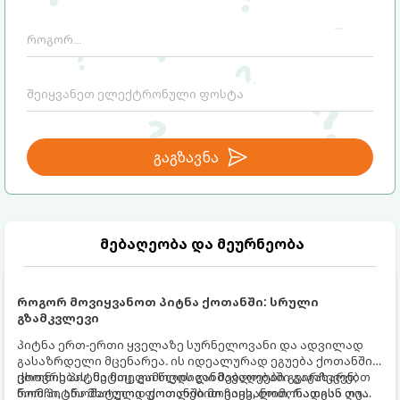
გაგზავნა
მებაღეობა და მეურნეობა
როგორ მოვიყვანოთ პიტნა ქოთანში: სრული
გზამკვლევი
პიტნა ერთ-ერთი ყველაზე სურნელოვანი და ადვილად
გასაზრდელი მცენარეა. ის იდეალურად ეგუება ქოთანში
ცხოვრებას, მეტიც, გამოცდილი მებაღეები გვირჩევენ,
ქოთნის პიტნა მთელი წლის განმავლობაში გაგახარებთ
რომ პიტნა მხოლოდ ქოთანში მოვიყვანოთ, რადგან ღია
ნორჩი, არომატული ფოთლებით ჩაის, ლიმონათისა თუ