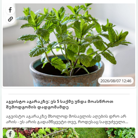
გრუნტში (ბაღში) დარგვისას ის ფესვებით ძალიან
კერძებისთვის.
სწრაფად ვრცელდება და სხვა მცენარეებს ავიწროებს.
2026/08/07 12:46
აგვისტო აგარაკზე: ეს 5 საქმე უნდა მოასწროთ
შემოდგომის დადგომამდე
აგვისტო აგარაკზე მხოლოდ მოსავლის აღების დრო არ
არის - ეს არის გადამწყვეტი თვე, როდესაც საფუძველი
ეყრება მომავალი წლის მოსავალს და ბაღი მზადდება
შემოდგომა-ზამთრის სეზონისთვის. იმისათვის, რომ