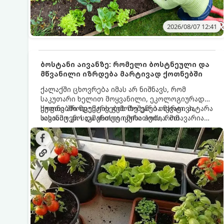
2026/08/07 12:41
ბოსტანი აივანზე: რომელი ბოსტნეული და
მწვანილი იზრდება მარტივად ქოთნებში
ქალაქში ცხოვრება იმას არ ნიშნავს, რომ
საკუთარი ხელით მოყვანილი, ეკოლოგიურად
სუფთა პროდუქტის გემოზე უარი თქვათ. პატარა
ქოთნებში მცენარეების მოშენება მარტივი,
აივანიც კი საკმარისია იმისათვის, რომ
სასიამოვნო და ესთეტიკური ჰობია. მთავარია
მოიწყოთ მინი-ბოსტანი, საიდანაც
იცოდეთ, რომელი კულტურები ეგუებიან
ყოველდღიურად ახალ, არომატულ მწვანილსა
ქოთნის პირობებს ყველაზე კარგად და როგორ
და ბოსტნეულს მოკრეფთ.
მოუაროთ მათ სწორად.