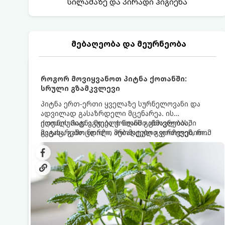
სილამაზე და პირადი ჰიგიენა
მებაღეობა და მეურნეობა
როგორ მოვიყვანოთ პიტნა ქოთანში:
სრული გზამკვლევი
პიტნა ერთ-ერთი ყველაზე სურნელოვანი და
ადვილად გასაზრდელი მცენარეა. ის
იდეალურად ეგუება ქოთანში ცხოვრებას,
ქოთნის პიტნა მთელი წლის განმავლობაში
მეტიც, გამოცდილი მებაღეები გვირჩევენ, რომ
გაგახარებთ ნორჩი, არომატული ფოთლებით
პიტნა მხოლოდ ქოთანში მოვიყვანოთ, რადგან
ჩაის, ლიმონათისა თუ კერძებისთვის.
ღია გრუნტში (ბაღში) დარგვისას ის ფესვებით
ძალიან სწრაფად ვრცელდება და სხვა
მცენარეებს ავიწროებს.