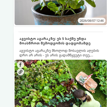
2026/08/07 12:46
აგვისტო აგარაკზე: ეს 5 საქმე უნდა
მოასწროთ შემოდგომის დადგომამდე
აგვისტო აგარაკზე მხოლოდ მოსავლის აღების
დრო არ არის - ეს არის გადამწყვეტი თვე,
როდესაც საფუძველი ეყრება მომავალი წლის
მოსავალს და ბაღი მზადდება შემოდგომა-
ზამთრის სეზონისთვის. იმისათვის, რომ
ნიადაგმა ენერგია აღიდგინოს, ხოლო
მცენარეებმა ზამთარს გაუძლონ, აგვისტოს
ბოლომდე 5 მნიშვნელოვანი საქმის გაკეთება
უნდა მოასწროთ: