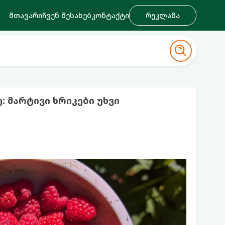
მთავარი
ჩვენ შესახებ
კონტაქტი
რეკლამა
მარტივი ხრიკები უხვი