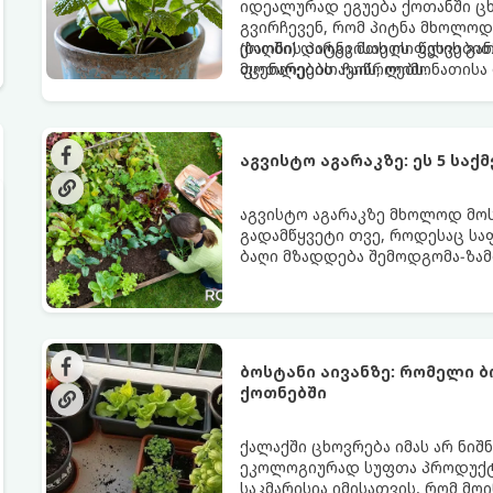
იდეალურად ეგუება ქოთანში ცხ
გვირჩევენ, რომ პიტნა მხოლოდ
(ბაღში) დარგვისას ის ფესვებ
ქოთნის პიტნა მთელი წლის გან
მცენარეებს ავიწროებს.
ფოთლებით ჩაის, ლიმონათისა 
აგვისტო აგარაკზე: ეს 5 სა
აგვისტო აგარაკზე მხოლოდ მოსა
გადამწყვეტი თვე, როდესაც სა
ბაღი მზადდება შემოდგომა-ზამ
ენერგია აღიდგინოს, ხოლო მც
5 მნიშვნელოვანი საქმის გაკეთ
ბოსტანი აივანზე: რომელი 
ქოთნებში
ქალაქში ცხოვრება იმას არ ნიშ
ეკოლოგიურად სუფთა პროდუქტის
საკმარისია იმისათვის, რომ მ