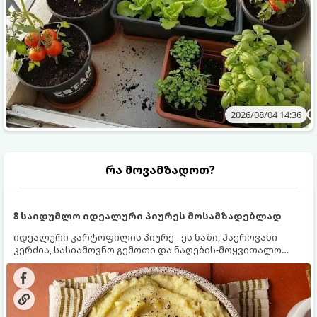
2026/08/04 14:36
რა მოვამზადოთ?
8 საიდუმლო იდეალური პიურეს მოსამზადებლად
იდეალური კარტოფილის პიურე - ეს ნაზი, ჰაეროვანი
კერძია, სასიამოვნო გემოთი და ნაღების-მოყვითალო
ფერით. მისი მომზადება ძალიან მარტივია, მაგრამ
არსებობს რამდენიმე საიდუმლო, რომლებიც უნდა
იცოდეთ, რომ პიურე იდეალურად გემრიელი გამოვიდეს.