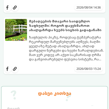
არომატულ მწვანილსა და ბოსტნეულს
ქოთნებში მცენარეების მოშენება მარტივი,
მოკრეფთ.
სასიამოვნო და ესთეტიკური ჰობია.
2026/08/04 14:36
მთავარია იცოდეთ, რომელი კულტურები
ეგუებიან ქოთნის პირობებს ყველაზე
კარგად და როგორ მოუაროთ მათ სწორად.
მებაღეების მთავარი საიდუმლო
ზაფხულში: როგორ დავეხმაროთ
ახალგაზრდა ხეებს სიცხის გადატანაში
ზაფხულის პიკზე, როდესაც ტემპერატურა
რეკორდულ მაჩვენებლებს აღწევს, ბაღში
ყველაზე მეტად ახალგაზრდა, ახლად
დარგული ნერგები და ხეები ზარალდებიან.
მათ ჯერ კიდევ არ აქვთ საკმარისად ღრმა
და განვითარებული ფესვთა სისტემა, რათა
ნიადაგის ქვედა ფენებიდან ტენი
თუ ახალგაზრდა ხეებს ზაფხულში სწორად
დამოუკიდებლად მოიპოვონ.
არ დავეხმარებით, მათ შესაძლოა
2026/08/03 15:24
ფოთლები დასცვივდეთ, ხმობა დაიწყონ ან
ზამთრის ყინვებს სუსტი ორგანიზმით
შეხვდნენ.
გთავაზობთ მებაღეების გამოცდილ
საიდუმლოებებსა და ოქროს წესებს, თუ
დასვი კითხვა
როგორ გადავარჩინოთ ახალგაზრდა ხეები
ზაფხულის სიცხეში: