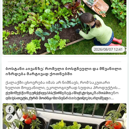
2026/08/07 12:41
ბოსტანი აივანზე: რომელი ბოსტნეული და მწვანილი
იზრდება მარტივად ქოთნებში
ქალაქში ცხოვრება იმას არ ნიშნავს, რომ საკუთარი
ხელით მოყვანილი, ეკოლოგიურად სუფთა პროდუქტის
გემოზე უარი თქვათ. პატარა აივანიც კი საკმარისია
ქოთნებში მცენარეების მოშენება მარტივი, სასიამოვნო
იმისათვის, რომ მოიწყოთ მინი-ბოსტანი, საიდანაც
და ესთეტიკური ჰობია. მთავარია იცოდეთ, რომელი
ყოველდღიურად ახალ, არომატულ მწვანილსა და
კულტურები ეგუებიან ქოთნის პირობებს ყველაზე კარგად
ბოსტნეულს მოკრეფთ.
და როგორ მოუაროთ მათ სწორად.