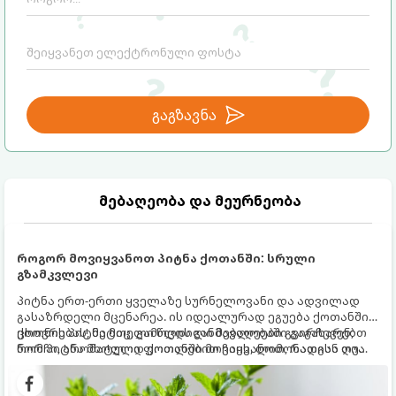
გაგზავნა
მებაღეობა და მეურნეობა
როგორ მოვიყვანოთ პიტნა ქოთანში: სრული
გზამკვლევი
პიტნა ერთ-ერთი ყველაზე სურნელოვანი და ადვილად
გასაზრდელი მცენარეა. ის იდეალურად ეგუება ქოთანში
ცხოვრებას, მეტიც, გამოცდილი მებაღეები გვირჩევენ,
ქოთნის პიტნა მთელი წლის განმავლობაში გაგახარებთ
რომ პიტნა მხოლოდ ქოთანში მოვიყვანოთ, რადგან ღია
ნორჩი, არომატული ფოთლებით ჩაის, ლიმონათისა თუ
გრუნტში (ბაღში) დარგვისას ის ფესვებით ძალიან
კერძებისთვის.
სწრაფად ვრცელდება და სხვა მცენარეებს ავიწროებს.