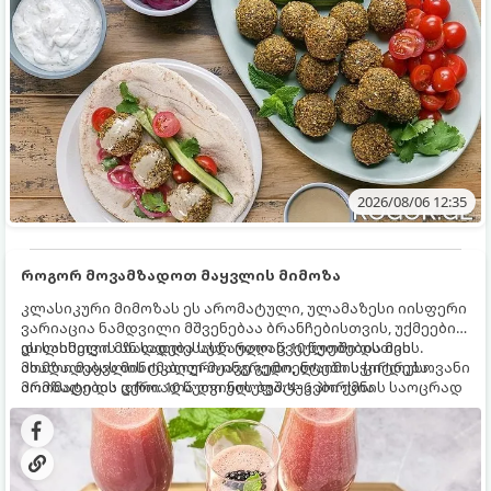
2026/08/06 12:35
როგორ მოვამზადოთ მაყვლის მიმოზა
კლასიკური მიმოზას ეს არომატული, ულამაზესი იისფერი
ვარიაცია ნამდვილი მშვენებაა ბრანჩებისთვის, უქმეების
დილისთვის ან სადღესასწაულო წვეულებებისთვის.
ეს სასმელი მზადდება სულ რაღაც 10 წუთში და მის
ახალი მაყვლის ტკბილ-მჟავე გემო, ლაიმის ციტრუსოვანი
მომზადებას მინიმალური ინგრედიენტები სჭირდება.
არომატი და ცქრიალა ღვინის ბუშტუკები ქმნის საოცრად
მომზადების დრო: 10 წუთი ულუფა: 4–6 პორცია
დახვეწილ და მაგრილებელ კოქტეილს.