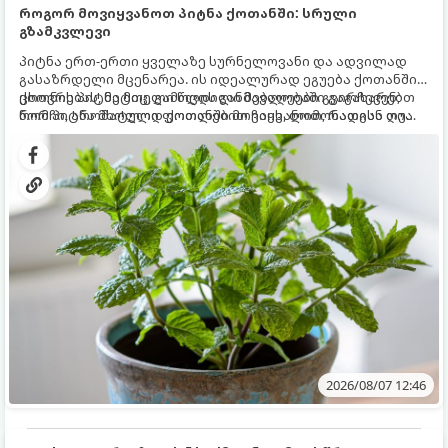
როგორ მოვიყვანოთ პიტნა ქოთანში: სრული
გზამკვლევი
პიტნა ერთ-ერთი ყველაზე სურნელოვანი და ადვილად
გასაზრდელი მცენარეა. ის იდეალურად ეგუება ქოთანში
ცხოვრებას, მეტიც, გამოცდილი მებაღეები გვირჩევენ,
ქოთნის პიტნა მთელი წლის განმავლობაში გაგახარებთ
რომ პიტნა მხოლოდ ქოთანში მოვიყვანოთ, რადგან ღია
ნორჩი, არომატული ფოთლებით ჩაის, ლიმონათისა თუ
გრუნტში (ბაღში) დარგვისას ის ფესვებით ძალიან
კერძებისთვის.
სწრაფად ვრცელდება და სხვა მცენარეებს ავიწროებს.
2026/08/07 12:46