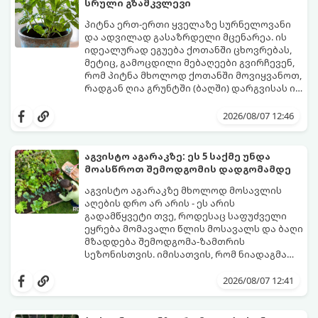
სრული გზამკვლევი
პიტნა ერთ-ერთი ყველაზე სურნელოვანი
და ადვილად გასაზრდელი მცენარეა. ის
იდეალურად ეგუება ქოთანში ცხოვრებას,
მეტიც, გამოცდილი მებაღეები გვირჩევენ,
რომ პიტნა მხოლოდ ქოთანში მოვიყვანოთ,
რადგან ღია გრუნტში (ბაღში) დარგვისას ის
ფესვებით ძალიან სწრაფად ვრცელდება
ქოთნის პიტნა მთელი წლის განმავლობაში
და სხვა მცენარეებს ავიწროებს.
გაგახარებთ ნორჩი, არომატული
2026/08/07 12:46
ფოთლებით ჩაის, ლიმონათისა თუ
კერძებისთვის.
აგვისტო აგარაკზე: ეს 5 საქმე უნდა
მოასწროთ შემოდგომის დადგომამდე
აგვისტო აგარაკზე მხოლოდ მოსავლის
აღების დრო არ არის - ეს არის
გადამწყვეტი თვე, როდესაც საფუძველი
ეყრება მომავალი წლის მოსავალს და ბაღი
მზადდება შემოდგომა-ზამთრის
სეზონისთვის. იმისათვის, რომ ნიადაგმა
ენერგია აღიდგინოს, ხოლო მცენარეებმა
ზამთარს გაუძლონ, აგვისტოს ბოლომდე 5
2026/08/07 12:41
მნიშვნელოვანი საქმის გაკეთება უნდა
მოასწროთ: