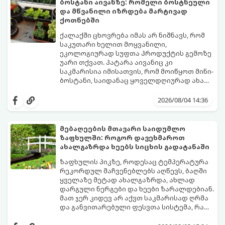
ბოსტანი აივანზე: რომელი ბოსტნეული
და მწვანილი იზრდება მარტივად
ქოთნებში
ქალაქში ცხოვრება იმას არ ნიშნავს, რომ
საკუთარი ხელით მოყვანილი,
ეკოლოგიურად სუფთა პროდუქტის გემოზე
უარი თქვათ. პატარა აივანიც კი
საკმარისია იმისათვის, რომ მოიწყოთ მინი-
ბოსტანი, საიდანაც ყოველდღიურად ახალ,
არომატულ მწვანილსა და ბოსტნეულს
ქოთნებში მცენარეების მოშენება მარტივი,
მოკრეფთ.
სასიამოვნო და ესთეტიკური ჰობია.
2026/08/04 14:36
მთავარია იცოდეთ, რომელი კულტურები
ეგუებიან ქოთნის პირობებს ყველაზე
კარგად და როგორ მოუაროთ მათ სწორად.
მებაღეების მთავარი საიდუმლო
ზაფხულში: როგორ დავეხმაროთ
ახალგაზრდა ხეებს სიცხის გადატანაში
ზაფხულის პიკზე, როდესაც ტემპერატურა
რეკორდულ მაჩვენებლებს აღწევს, ბაღში
ყველაზე მეტად ახალგაზრდა, ახლად
დარგული ნერგები და ხეები ზარალდებიან.
მათ ჯერ კიდევ არ აქვთ საკმარისად ღრმა
და განვითარებული ფესვთა სისტემა, რათა
ნიადაგის ქვედა ფენებიდან ტენი
თუ ახალგაზრდა ხეებს ზაფხულში სწორად
დამოუკიდებლად მოიპოვონ.
არ დავეხმარებით, მათ შესაძლოა