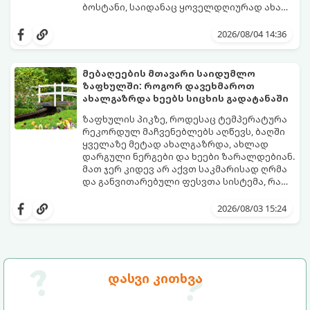
ბოსტანი, საიდანაც ყოველდღიურად ახალ,
არომატულ მწვანილსა და ბოსტნეულს
ქოთნებში მცენარეების მოშენება მარტივი,
მოკრეფთ.
სასიამოვნო და ესთეტიკური ჰობია.
2026/08/04 14:36
მთავარია იცოდეთ, რომელი კულტურები
ეგუებიან ქოთნის პირობებს ყველაზე
კარგად და როგორ მოუაროთ მათ სწორად.
მებაღეების მთავარი საიდუმლო
ზაფხულში: როგორ დავეხმაროთ
ახალგაზრდა ხეებს სიცხის გადატანაში
ზაფხულის პიკზე, როდესაც ტემპერატურა
რეკორდულ მაჩვენებლებს აღწევს, ბაღში
ყველაზე მეტად ახალგაზრდა, ახლად
დარგული ნერგები და ხეები ზარალდებიან.
მათ ჯერ კიდევ არ აქვთ საკმარისად ღრმა
და განვითარებული ფესვთა სისტემა, რათა
ნიადაგის ქვედა ფენებიდან ტენი
თუ ახალგაზრდა ხეებს ზაფხულში სწორად
დამოუკიდებლად მოიპოვონ.
არ დავეხმარებით, მათ შესაძლოა
2026/08/03 15:24
ფოთლები დასცვივდეთ, ხმობა დაიწყონ ან
ზამთრის ყინვებს სუსტი ორგანიზმით
შეხვდნენ.
გთავაზობთ მებაღეების გამოცდილ
საიდუმლოებებსა და ოქროს წესებს, თუ
დასვი კითხვა
როგორ გადავარჩინოთ ახალგაზრდა ხეები
ზაფხულის სიცხეში: