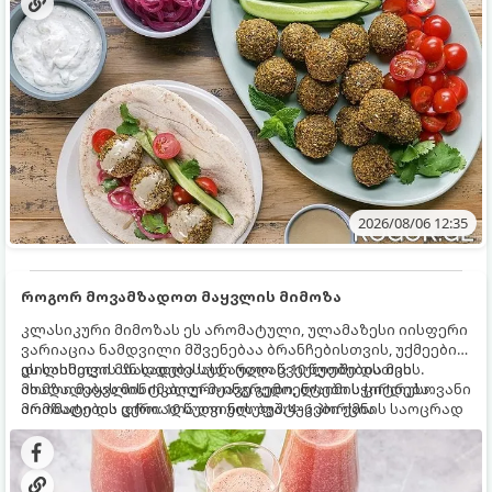
2026/08/06 12:35
როგორ მოვამზადოთ მაყვლის მიმოზა
კლასიკური მიმოზას ეს არომატული, ულამაზესი იისფერი
ვარიაცია ნამდვილი მშვენებაა ბრანჩებისთვის, უქმეების
დილისთვის ან სადღესასწაულო წვეულებებისთვის.
ეს სასმელი მზადდება სულ რაღაც 10 წუთში და მის
ახალი მაყვლის ტკბილ-მჟავე გემო, ლაიმის ციტრუსოვანი
მომზადებას მინიმალური ინგრედიენტები სჭირდება.
არომატი და ცქრიალა ღვინის ბუშტუკები ქმნის საოცრად
მომზადების დრო: 10 წუთი ულუფა: 4–6 პორცია
დახვეწილ და მაგრილებელ კოქტეილს.