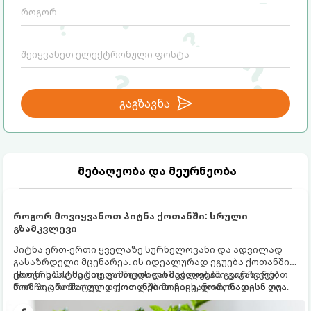
გაგზავნა
მებაღეობა და მეურნეობა
როგორ მოვიყვანოთ პიტნა ქოთანში: სრული
გზამკვლევი
პიტნა ერთ-ერთი ყველაზე სურნელოვანი და ადვილად
გასაზრდელი მცენარეა. ის იდეალურად ეგუება ქოთანში
ცხოვრებას, მეტიც, გამოცდილი მებაღეები გვირჩევენ,
ქოთნის პიტნა მთელი წლის განმავლობაში გაგახარებთ
რომ პიტნა მხოლოდ ქოთანში მოვიყვანოთ, რადგან ღია
ნორჩი, არომატული ფოთლებით ჩაის, ლიმონათისა თუ
გრუნტში (ბაღში) დარგვისას ის ფესვებით ძალიან
კერძებისთვის.