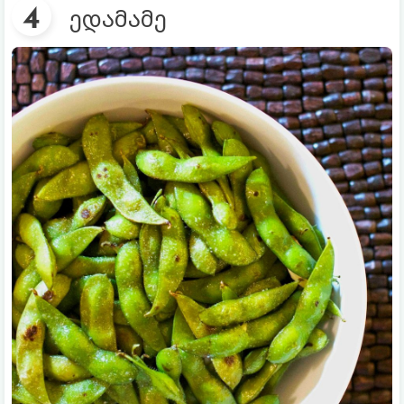
ედამამე