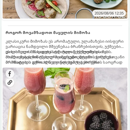
2026/08/06 12:35
როგორ მოვამზადოთ მაყვლის მიმოზა
კლასიკური მიმოზას ეს არომატული, ულამაზესი იისფერი
ვარიაცია ნამდვილი მშვენებაა ბრანჩებისთვის, უქმეების
დილისთვის ან სადღესასწაულო წვეულებებისთვის.
ეს სასმელი მზადდება სულ რაღაც 10 წუთში და მის
ახალი მაყვლის ტკბილ-მჟავე გემო, ლაიმის ციტრუსოვანი
მომზადებას მინიმალური ინგრედიენტები სჭირდება.
არომატი და ცქრიალა ღვინის ბუშტუკები ქმნის საოცრად
მომზადების დრო: 10 წუთი ულუფა: 4–6 პორცია
დახვეწილ და მაგრილებელ კოქტეილს.