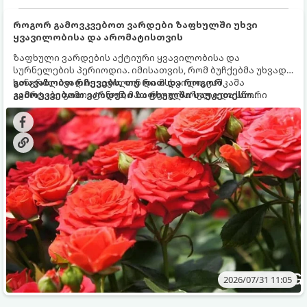
როგორ გამოვკვებოთ ვარდები ზაფხულში უხვი
ყვავილობისა და არომატისთვის
ზაფხული ვარდების აქტიური ყვავილობისა და
სურნელების პერიოდია. იმისათვის, რომ ბუჩქებმა უხვად,
ხანგრძლივად იყვავილონ და მსხვილი, კაშკაშა
გთავაზობთ რჩევებს, თუ რით და როგორ
კვირტები გამოიტანონ, მათ რეგულარული და სწორი
გამოვკვებოთ ვარდები ზაფხულში საუკეთესო
გამოკვება სჭირდებათ. ზაფხულის პერიოდში მცენარის
შედეგის მისაღწევად:
მოთხოვნილებები იცვლება, ამიტომ მნიშვნელოვანია
ვიცოდეთ, რომელი სასუქები გამოიყენება ამ დროს.
2026/07/31 11:05