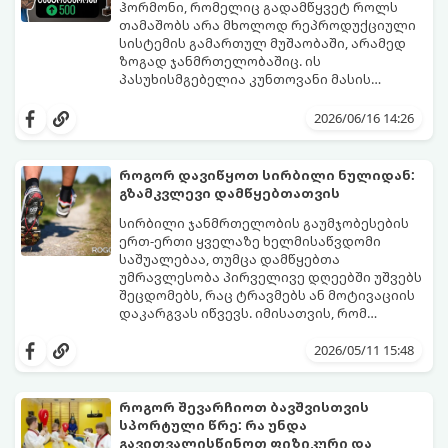
ჰორმონი, რომელიც გადამწყვეტ როლს
თამაშობს არა მხოლოდ რეპროდუქციული
სისტემის გამართულ მუშაობაში, არამედ
ზოგად ჯანმრთელობაშიც. ის
პასუხისმგებელია კუნთოვანი მასის
ზრდაზე, ძვლების სიმტკიცეზე, ენერგიის
30 წლის ასაკის შემდეგ მამაკაცის
დონეზე, გუნება-განწყობაზე,
ორგანიზმში ტესტოსტერონის დონე
2026/06/16 14:26
მეტაბოლიზმსა და ლიბიდოზე (სექსუალურ
ბუნებრივად, ყოველწლიურად
ლტოლვაზე).
დაახლოებით 1%-ით იკლებს. თუმცა,
თანამედროვე სტრესული ცხოვრების წესი,
როგორ დავიწყოთ სირბილი ნულიდან:
არასწორი კვება და უმოძრაობა ამ პროცესს
გზამკვლევი დამწყებთათვის
კატასტროფულად აჩქარებს. დაბალი
სინთეტიკური ჰორმონალური თერაპიის
ტესტოსტერონი იწვევს მუდმივ
დაწყებამდე, რომელსაც ხშირად
სირბილი ჯანმრთელობის გაუმჯობესების
დაღლილობას, დეპრესიას, კუნთების
სერიოზული გვერდითი ეფექტები აქვს,
ერთ-ერთი ყველაზე ხელმისაწვდომი
განლევასა და ცხიმის დაგროვებას მუცლის
უმჯობესია ორგანიზმს ტესტოსტერონის
საშუალებაა, თუმცა დამწყებთა
არეში.
გამომუშავებაში ბუნებრივი, მეცნიერულად
უმრავლესობა პირველივე დღეებში უშვებს
დადასტურებული გზებით დაეხმაროთ.
შეცდომებს, რაც ტრავმებს ან მოტივაციის
წარმოგიდგენთ ტესტოსტერონის
დაკარგვას იწვევს. იმისათვის, რომ
ბუნებრივად ამაღლების 3 მთავარ
სირბილი თქვენი ცხოვრების სასიამოვნო
საყრდენს:
ნაწილად იქცეს, მიჰყევით ამ ინსტრუქციას:
2026/05/11 15:48
როგორ შევარჩიოთ ბავშვისთვის
სპორტული წრე: რა უნდა
გავითვალისწინოთ ფიზიკური და