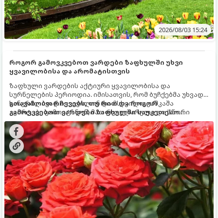
2026/08/03 15:24
როგორ გამოვკვებოთ ვარდები ზაფხულში უხვი
ყვავილობისა და არომატისთვის
ზაფხული ვარდების აქტიური ყვავილობისა და
სურნელების პერიოდია. იმისათვის, რომ ბუჩქებმა უხვად,
ხანგრძლივად იყვავილონ და მსხვილი, კაშკაშა
გთავაზობთ რჩევებს, თუ რით და როგორ
კვირტები გამოიტანონ, მათ რეგულარული და სწორი
გამოვკვებოთ ვარდები ზაფხულში საუკეთესო
გამოკვება სჭირდებათ. ზაფხულის პერიოდში მცენარის
შედეგის მისაღწევად:
მოთხოვნილებები იცვლება, ამიტომ მნიშვნელოვანია
ვიცოდეთ, რომელი სასუქები გამოიყენება ამ დროს.