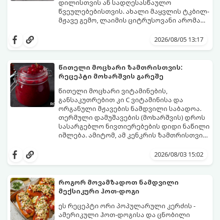
ბურთულა (4–6 პორცია)
დილისთვის ან სადღესასწაულო
წვეულებებისთვის. ახალი მაყვლის ტკბილ-
მჟავე გემო, ლაიმის ციტრუსოვანი არომატი
და ცქრიალა ღვინის ბუშტუკები ქმნის
ეს სასმელი მზადდება სულ რაღაც 10 წუთში
საოცრად დახვეწილ და მაგრილებელ
და მის მომზადებას მინიმალური
2026/08/05 13:17
კოქტეილს.
ინგრედიენტები სჭირდება.
მომზადების დრო: 10 წუთი ულუფა: 4–6
პორცია
წითელი მოცხარი ზამთრისთვის:
რეცეპტი მოხარშვის გარეშე
წითელი მოცხარი ვიტამინების,
განსაკუთრებით კი C ვიტამინისა და
ორგანული მჟავების ნამდვილი საბადოა.
თერმული დამუშავების (მოხარშვის) დროს
სასარგებლო ნივთიერებების დიდი ნაწილი
იშლება. ამიტომ, ამ კენკრის ზამთრისთვის
შესანახად საუკეთესო გზა „ცოცხალი ჯემის“
ეს მეთოდი ინარჩუნებს მოცხარის
მომზადებაა - მოხარშვის გარეშე.
ბუნებრივ, კაშკაშა გემოს, არომატს და
2026/08/03 15:02
ყველა სასარგებლო თვისებას.
როგორ მოვამზადოთ ნამდვილი
მექსიკური ჰოთ-დოგი
ეს რეცეპტი ორი პოპულარული კერძის -
ამერიკული ჰოთ-დოგისა და ცნობილი