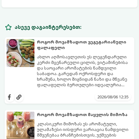
ასევე დაგაინტერესებთ:
როგორ მოვამზადოთ ვეგეტარიანული
ფალაფელი
ახლო აღმოსავლეთის ეს ლეგენდარული
კერძი მცენარეული ცილის, ვიტამინებისა
და საოცარი არომატების ნამდვილი
საბადოა. გარედან ოქროსფერი და
ხრაშუნა, ხოლო შიგნიდან ნაზი და მწვანე
ფალაფელის ბურთულები იდეალურია
პიტაში (არაბულ პურში) ჩასადებად,
ამ რეცეპტის მთავარი საიდუმლო იმაში
სალათებთან ერთად ან ტახინის (სესამის)
მდგომარეობს, რომ გამოიყენება
2026/08/06 12:35
სოუსთან მირთმევისთვის.
გამომშრალი და ჩამბალი მუხუდო და არა
დაკონსერვებული, რათა ბურთულებმა
შეწვისას ფორმა იდეალურად შეინარჩუნოს
როგორ მოვამზადოთ მაყვლის მიმოზა
და არ დაიშალოს.
მომზადების დრო: 20 წუთი (დამატებით
კლასიკური მიმოზას ეს არომატული,
მუხუდოს ჩალბობის დრო: 12-24 საათი)
ულამაზესი იისფერი ვარიაცია ნამდვილი
შეწვის დრო: 10–15 წუთი ულუფა: 20–24 ცალი
მშვენებაა ბრანჩებისთვის, უქმეების