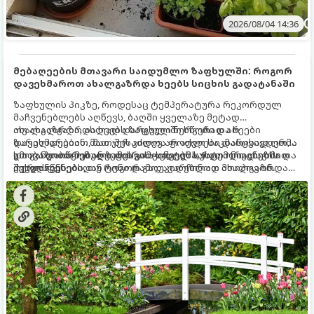
2026/08/04 14:36
მებაღეების მთავარი საიდუმლო ზაფხულში: როგორ
დავეხმაროთ ახალგაზრდა ხეებს სიცხის გადატანაში
ზაფხულის პიკზე, როდესაც ტემპერატურა რეკორდულ
მაჩვენებლებს აღწევს, ბაღში ყველაზე მეტად
ახალგაზრდა, ახლად დარგული ნერგები და ხეები
თუ ახალგაზრდა ხეებს ზაფხულში სწორად არ
ზარალდებიან. მათ ჯერ კიდევ არ აქვთ საკმარისად ღრმა
დავეხმარებით, მათ შესაძლოა ფოთლები დასცვივდეთ,
და განვითარებული ფესვთა სისტემა, რათა ნიადაგის
ხმობა დაიწყონ ან ზამთრის ყინვებს სუსტი ორგანიზმით
გთავაზობთ მებაღეების გამოცდილ საიდუმლოებებსა და
ქვედა ფენებიდან ტენი დამოუკიდებლად მოიპოვონ.
შეხვდნენ.
ოქროს წესებს, თუ როგორ გადავარჩინოთ ახალგაზრდა
ხეები ზაფხულის სიცხეში: