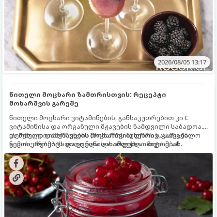
2026/08/05 13:17
წითელი მოცხარი ზამთრისთვის: რეცეპტი
მოხარშვის გარეშე
წითელი მოცხარი ვიტამინების, განსაკუთრებით კი C
ვიტამინისა და ორგანული მჟავების ნამდვილი საბადოა.
თერმული დამუშავების (მოხარშვის) დროს სასარგებლო
ეს მეთოდი ინარჩუნებს მოცხარის ბუნებრივ, კაშკაშა
ნივთიერებების დიდი ნაწილი იშლება. ამიტომ, ამ
გემოს, არომატს და ყველა სასარგებლო თვისებას.
კენკრის ზამთრისთვის შესანახად საუკეთესო გზა
„ცოცხალი ჯემის“ მომზადებაა - მოხარშვის გარეშე.