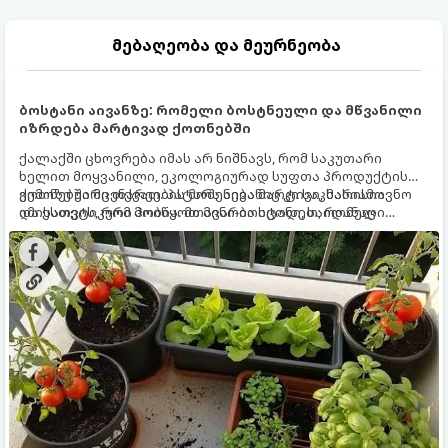
მებაღეობა და მეურნეობა
ბოსტანი აივანზე: რომელი ბოსტნეული და მწვანილი
იზრდება მარტივად ქოთნებში
ქალაქში ცხოვრება იმას არ ნიშნავს, რომ საკუთარი
ხელით მოყვანილი, ეკოლოგიურად სუფთა პროდუქტის
გემოზე უარი თქვათ. პატარა აივანიც კი საკმარისია
ქოთნებში მცენარეების მოშენება მარტივი, სასიამოვნო
იმისათვის, რომ მოიწყოთ მინი-ბოსტანი, საიდანაც
და ესთეტიკური ჰობია. მთავარია იცოდეთ, რომელი
ყოველდღიურად ახალ, არომატულ მწვანილსა და
კულტურები ეგუებიან ქოთნის პირობებს ყველაზე კარგად
ბოსტნეულს მოკრეფთ.
და როგორ მოუაროთ მათ სწორად.