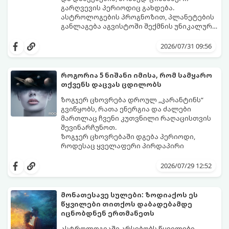
გარღვევის პერიოდიც გახდება.
ასტროლოგების პროგნოზით, პლანეტების
განლაგება აგვისტოში შექმნის უნიკალურ
ენერგეტიკულ ნაკადებს, რომლებიც
გაიგეთ, მოხვდით თუ არა იმ იღბლიანთა
ზოდიაქოს 4 ნიშანს ფინანსური წარმატების
შორის, ვისაც აგვისტოში ფინანსური
2026/07/31 09:56
მიღწევასა და შემოსავლების
იღბალი გაუღიმებს:
საგრძნობლად გაზრდაში დაეხმარება.
როგორია 5 ნიშანი იმისა, რომ სამყარო
თქვენს დაცვას ცდილობს
ზოგჯერ ცხოვრება დროულ „კარანტინს“
გვიწყობს, რათა ენერგია და ძალები
მართლაც ჩვენი კუთვნილი რაღაცისთვის
შევინარჩუნოთ.
ზოგჯერ ცხოვრებაში დგება პერიოდი,
როდესაც ყველაფერი პირდაპირი
მნიშვნელობით ხელიდან გვეცლება:
იშლება მნიშვნელოვანი გარიგებები,
2026/07/29 12:52
უქმდება დიდხანს ნანატრი მოგზაურობები,
ხოლო ადამიანები, რომლებსაც
ახლობლებად ვთვლიდით, უეცრად მიდიან.
აი, 5 აშკარა ნიშანი იმისა, რომ
მონათესავე სულები: ზოდიაქოს ეს
ასეთ მომენტებში ადვილია
მომხდარი მარცხი სასჯელი კი არა,
წყვილები თითქოს დაბადებამდე
სასოწარკვეთილებაში ჩავარდნა. თუმცა
თქვენი დაცვისკენ მიმართული
იცნობდნენ ერთმანეთს
ეზოთერიკასა და ფსიქოლოგიაში ეს
სამყაროს მცდელობაა:
ფენომენი ხშირად სხვანაირად
ასტროლოგიაში არსებობს წყვილები,