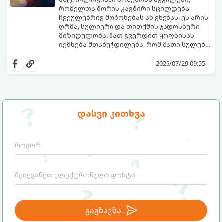
განიხილება: როგორც სამყაროს (ან ჩვენი
რომელთა შორის კავშირი სცილდება
არაცნობიერის) ფარული დამცავი
ჩვეულებრივ მოწონებას ან ვნებას. ეს არის
მექანიზმების მუშაობა, რომელთაც
ღრმა, სულიერი და თითქმის ჯადოსნური
რეალური, მაგრამ ჯერ კიდევ უხილავი
მიზიდულობა. მათ გვერდით ყოფნისას
საფრთხისგან შორს მივყავართ.
იქმნება შთაბეჭდილება, რომ მათი სულები
ერთმანეთს ჯერ კიდევ ამ ქვეყნად
გთავაზობთ ზოდიაქოს ნიშნების იმ
მოვლენამდე შეხვდნენ.
იდეალურ წყვილებს, რომლებიც
2026/07/29 09:55
ერთმანეთისთვის ნამდვილ
მონათესავე სულებს წარმოადგენენ:
დასვი კითხვა
გაგზავნა