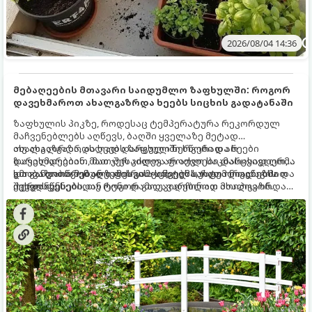
2026/08/04 14:36
მებაღეების მთავარი საიდუმლო ზაფხულში: როგორ
დავეხმაროთ ახალგაზრდა ხეებს სიცხის გადატანაში
ზაფხულის პიკზე, როდესაც ტემპერატურა რეკორდულ
მაჩვენებლებს აღწევს, ბაღში ყველაზე მეტად
ახალგაზრდა, ახლად დარგული ნერგები და ხეები
თუ ახალგაზრდა ხეებს ზაფხულში სწორად არ
ზარალდებიან. მათ ჯერ კიდევ არ აქვთ საკმარისად ღრმა
დავეხმარებით, მათ შესაძლოა ფოთლები დასცვივდეთ,
და განვითარებული ფესვთა სისტემა, რათა ნიადაგის
ხმობა დაიწყონ ან ზამთრის ყინვებს სუსტი ორგანიზმით
გთავაზობთ მებაღეების გამოცდილ საიდუმლოებებსა და
ქვედა ფენებიდან ტენი დამოუკიდებლად მოიპოვონ.
შეხვდნენ.
ოქროს წესებს, თუ როგორ გადავარჩინოთ ახალგაზრდა
ხეები ზაფხულის სიცხეში: