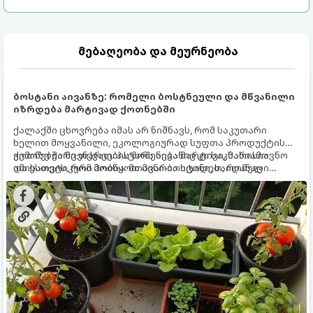
მებაღეობა და მეურნეობა
ბოსტანი აივანზე: რომელი ბოსტნეული და მწვანილი
იზრდება მარტივად ქოთნებში
ქალაქში ცხოვრება იმას არ ნიშნავს, რომ საკუთარი
ხელით მოყვანილი, ეკოლოგიურად სუფთა პროდუქტის
გემოზე უარი თქვათ. პატარა აივანიც კი საკმარისია
ქოთნებში მცენარეების მოშენება მარტივი, სასიამოვნო
იმისათვის, რომ მოიწყოთ მინი-ბოსტანი, საიდანაც
და ესთეტიკური ჰობია. მთავარია იცოდეთ, რომელი
ყოველდღიურად ახალ, არომატულ მწვანილსა და
კულტურები ეგუებიან ქოთნის პირობებს ყველაზე კარგად
ბოსტნეულს მოკრეფთ.
და როგორ მოუაროთ მათ სწორად.