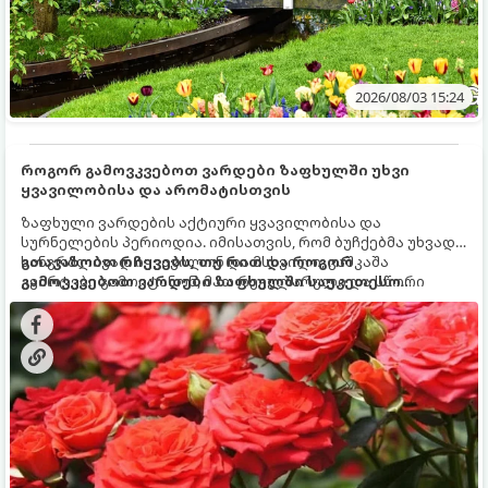
2026/08/03 15:24
როგორ გამოვკვებოთ ვარდები ზაფხულში უხვი
ყვავილობისა და არომატისთვის
ზაფხული ვარდების აქტიური ყვავილობისა და
სურნელების პერიოდია. იმისათვის, რომ ბუჩქებმა უხვად,
ხანგრძლივად იყვავილონ და მსხვილი, კაშკაშა
გთავაზობთ რჩევებს, თუ რით და როგორ
კვირტები გამოიტანონ, მათ რეგულარული და სწორი
გამოვკვებოთ ვარდები ზაფხულში საუკეთესო
გამოკვება სჭირდებათ. ზაფხულის პერიოდში მცენარის
შედეგის მისაღწევად:
მოთხოვნილებები იცვლება, ამიტომ მნიშვნელოვანია
ვიცოდეთ, რომელი სასუქები გამოიყენება ამ დროს.