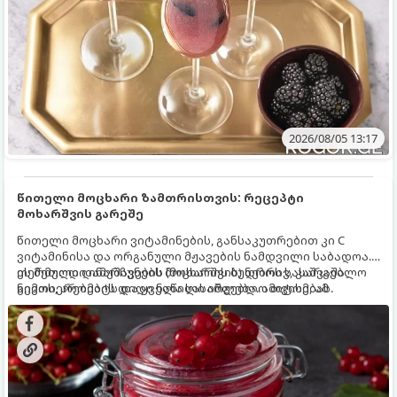
2026/08/05 13:17
წითელი მოცხარი ზამთრისთვის: რეცეპტი
მოხარშვის გარეშე
წითელი მოცხარი ვიტამინების, განსაკუთრებით კი C
ვიტამინისა და ორგანული მჟავების ნამდვილი საბადოა.
თერმული დამუშავების (მოხარშვის) დროს სასარგებლო
ეს მეთოდი ინარჩუნებს მოცხარის ბუნებრივ, კაშკაშა
ნივთიერებების დიდი ნაწილი იშლება. ამიტომ, ამ
გემოს, არომატს და ყველა სასარგებლო თვისებას.
კენკრის ზამთრისთვის შესანახად საუკეთესო გზა
„ცოცხალი ჯემის“ მომზადებაა - მოხარშვის გარეშე.