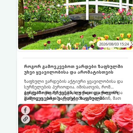
2026/08/03 15:24
როგორ გამოვკვებოთ ვარდები ზაფხულში
უხვი ყვავილობისა და არომატისთვის
ზაფხული ვარდების აქტიური ყვავილობისა და
სურნელების პერიოდია. იმისათვის, რომ
ბუჩქებმა უხვად, ხანგრძლივად იყვავილონ და
გთავაზობთ რჩევებს, თუ რით და როგორ
მსხვილი, კაშკაშა კვირტები გამოიტანონ, მათ
გამოვკვებოთ ვარდები ზაფხულში
რეგულარული და სწორი გამოკვება
საუკეთესო შედეგის მისაღწევად:
სჭირდებათ. ზაფხულის პერიოდში მცენარის
მოთხოვნილებები იცვლება, ამიტომ
მნიშვნელოვანია ვიცოდეთ, რომელი სასუქები
გამოიყენება ამ დროს.