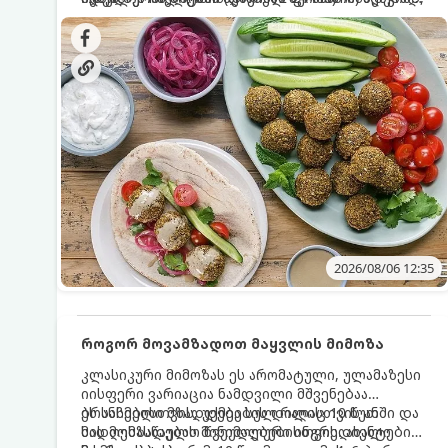
სალათებთან ერთად ან ტახინის (სესამის)
იდეალურად შეინარჩუნოს და არ დაიშალოს.
დრო: 10–15 წუთი ულუფა: 20–24 ცალი ბურთულა
სოუსთან მირთმევისთვის.
(4–6 პორცია)
2026/08/06 12:35
როგორ მოვამზადოთ მაყვლის მიმოზა
კლასიკური მიმოზას ეს არომატული, ულამაზესი
იისფერი ვარიაცია ნამდვილი მშვენებაა
ბრანჩებისთვის, უქმეების დილისთვის ან
ეს სასმელი მზადდება სულ რაღაც 10 წუთში და
სადღესასწაულო წვეულებებისთვის. ახალი
მის მომზადებას მინიმალური ინგრედიენტები