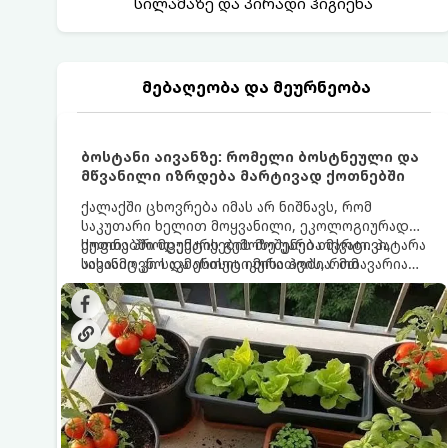
სილამაზე და პირადი ჰიგიენა
მებაღეობა და მეურნეობა
ბოსტანი აივანზე: რომელი ბოსტნეული და
მწვანილი იზრდება მარტივად ქოთნებში
ქალაქში ცხოვრება იმას არ ნიშნავს, რომ
საკუთარი ხელით მოყვანილი, ეკოლოგიურად
სუფთა პროდუქტის გემოზე უარი თქვათ. პატარა
ქოთნებში მცენარეების მოშენება მარტივი,
აივანიც კი საკმარისია იმისათვის, რომ
სასიამოვნო და ესთეტიკური ჰობია. მთავარია
მოიწყოთ მინი-ბოსტანი, საიდანაც
იცოდეთ, რომელი კულტურები ეგუებიან
ყოველდღიურად ახალ, არომატულ მწვანილსა
ქოთნის პირობებს ყველაზე კარგად და როგორ
და ბოსტნეულს მოკრეფთ.
მოუაროთ მათ სწორად.