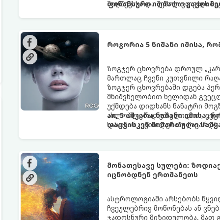
მიღწევასა და შემოსავლების ს
ფინანსური იღბალი გაუღიმე
როგორია 5 ნიშანი იმისა, რ
ზოგჯერ ცხოვრება დროულ „კარა
მართლაც ჩვენი კუთვნილი რაღ
ზოგჯერ ცხოვრებაში დგება პე
მნიშვნელობით ხელიდან გვეცლე
უქმდება დიდხანს ნანატრი მოგ
ახლობლებად ვთვლიდით, უეცრა
აი, 5 აშკარა ნიშანი იმისა, 
სასოწარკვეთილებაში ჩავარდნა
დაცვისკენ მიმართული სამყ
ფენომენი ხშირად სხვანაირად გ
არაცნობიერის) ფარული დამცავ
მაგრამ ჯერ კიდევ უხილავი სა
მონათესავე სულები: ზოდია
იცნობდნენ ერთმანეთს
ასტროლოგიაში არსებობს წყვი
ჩვეულებრივ მოწონებას ან ვნებ
ჯადოსნური მიზიდულობა. მათ 