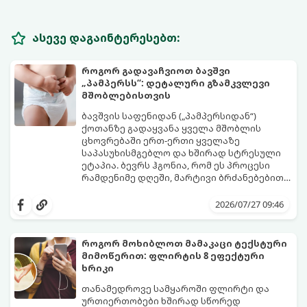
ასევე დაგაინტერესებთ:
როგორ გადავაჩვიოთ ბავშვი
„პამპერსს“: დეტალური გზამკვლევი
მშობლებისთვის
ბავშვის საფენიდან („პამპერსიდან“)
ქოთანზე გადაყვანა ყველა მშობლის
ცხოვრებაში ერთ-ერთი ყველაზე
საპასუხისმგებლო და ხშირად სტრესული
ეტაპია. ბევრს ჰგონია, რომ ეს პროცესი
რამდენიმე დღეში, მარტივი ბრძანებებით
წყდება, თუმცა სინამდვილეში ეს არის
გთავაზობთ დეტალურ გზამკვლევს, თუ
ფიზიოლოგიური და ფსიქოლოგიური
როგორ გახადოთ ეს პროცესი
2026/07/27 09:46
მომწიფების პროცესი, რომელიც
უმტკივნეულო როგორც ბავშვისთვის,
ინდივიდუალურ მიდგომასა და
ისე თქვენთვის.
მოთმინებას მოითხოვს.
როგორ მოხიბლოთ მამაკაცი ტექსტური
მიმოწერით: ფლირტის 8 ეფექტური
ხრიკი
თანამედროვე სამყაროში ფლირტი და
ურთიერთობები ხშირად სწორედ