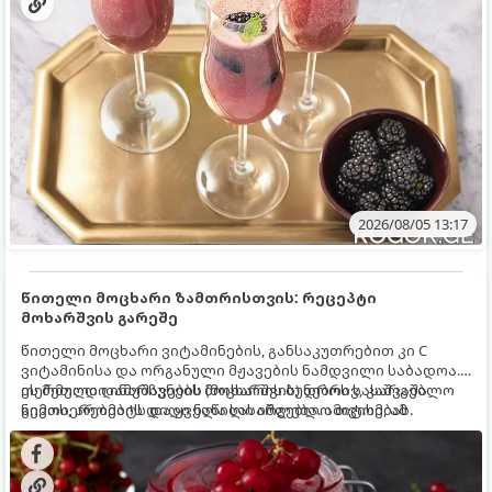
2026/08/05 13:17
წითელი მოცხარი ზამთრისთვის: რეცეპტი
მოხარშვის გარეშე
წითელი მოცხარი ვიტამინების, განსაკუთრებით კი C
ვიტამინისა და ორგანული მჟავების ნამდვილი საბადოა.
თერმული დამუშავების (მოხარშვის) დროს სასარგებლო
ეს მეთოდი ინარჩუნებს მოცხარის ბუნებრივ, კაშკაშა
ნივთიერებების დიდი ნაწილი იშლება. ამიტომ, ამ
გემოს, არომატს და ყველა სასარგებლო თვისებას.
კენკრის ზამთრისთვის შესანახად საუკეთესო გზა
„ცოცხალი ჯემის“ მომზადებაა - მოხარშვის გარეშე.