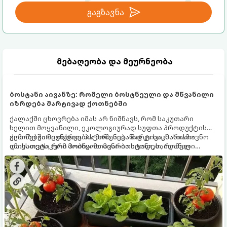
გაგზავნა
მებაღეობა და მეურნეობა
ბოსტანი აივანზე: რომელი ბოსტნეული და მწვანილი
იზრდება მარტივად ქოთნებში
ქალაქში ცხოვრება იმას არ ნიშნავს, რომ საკუთარი
ხელით მოყვანილი, ეკოლოგიურად სუფთა პროდუქტის
გემოზე უარი თქვათ. პატარა აივანიც კი საკმარისია
ქოთნებში მცენარეების მოშენება მარტივი, სასიამოვნო
იმისათვის, რომ მოიწყოთ მინი-ბოსტანი, საიდანაც
და ესთეტიკური ჰობია. მთავარია იცოდეთ, რომელი
ყოველდღიურად ახალ, არომატულ მწვანილსა და
კულტურები ეგუებიან ქოთნის პირობებს ყველაზე კარგად
ბოსტნეულს მოკრეფთ.
და როგორ მოუაროთ მათ სწორად.