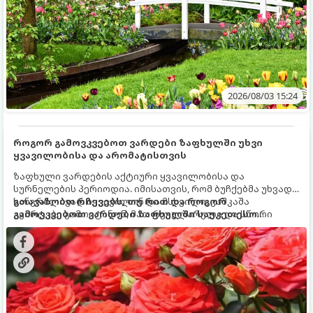
2026/08/03 15:24
როგორ გამოვკვებოთ ვარდები ზაფხულში უხვი
ყვავილობისა და არომატისთვის
ზაფხული ვარდების აქტიური ყვავილობისა და
სურნელების პერიოდია. იმისათვის, რომ ბუჩქებმა უხვად,
ხანგრძლივად იყვავილონ და მსხვილი, კაშკაშა
გთავაზობთ რჩევებს, თუ რით და როგორ
კვირტები გამოიტანონ, მათ რეგულარული და სწორი
გამოვკვებოთ ვარდები ზაფხულში საუკეთესო
გამოკვება სჭირდებათ. ზაფხულის პერიოდში მცენარის
შედეგის მისაღწევად:
მოთხოვნილებები იცვლება, ამიტომ მნიშვნელოვანია
ვიცოდეთ, რომელი სასუქები გამოიყენება ამ დროს.