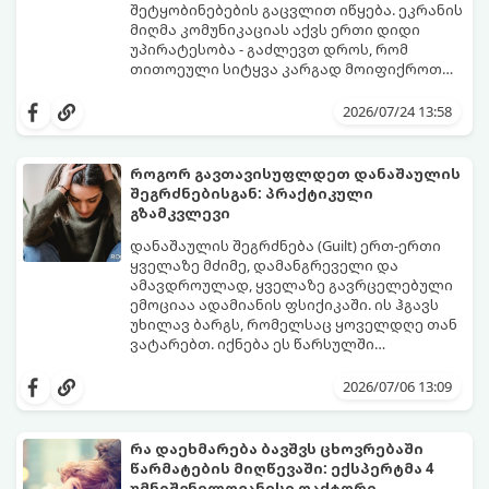
შეტყობინებების გაცვლით იწყება. ეკრანის
მიღმა კომუნიკაციას აქვს ერთი დიდი
უპირატესობა - გაძლევთ დროს, რომ
თითოეული სიტყვა კარგად მოიფიქროთ
და საიდუმლოებით მოცული, მიმზიდველი
თუ გსურთ, რომ მან ტელეფონს თვალი ვერ
იმიჯი შექმნათ.
მოაცილოს და მოუთმენლად ელოდოს
2026/07/24 13:58
თქვენს ყოველ შეტყობინებას, გამოიყენეთ
ფსიქოლოგიაზე დაფუძნებული ეს 10 ოქროს
წესი:
როგორ გავთავისუფლდეთ დანაშაულის
შეგრძნებისგან: პრაქტიკული
გზამკვლევი
დანაშაულის შეგრძნება (Guilt) ერთ-ერთი
ყველაზე მძიმე, დამანგრეველი და
ამავდროულად, ყველაზე გავრცელებული
ემოციაა ადამიანის ფსიქიკაში. ის ჰგავს
უხილავ ბარგს, რომელსაც ყოველდღე თან
ვატარებთ. იქნება ეს წარსულში
დაშვებული შეცდომა, ვინმესთვის გულის
ფსიქოთერაპიაში მიიჩნევა, რომ
ტკენა, ოჯახის წევრებისთვის
დანაშაულის გრძნობას აქვს თავისი
2026/07/06 13:09
არასაკმარისი დროის დათმობა თუ
დადებითი, ევოლუციური ფუნქციაც ის
საკუთარი თავის მიმართ წაყენებული
გვკარნახობს, როდის დავარღვიეთ
გადაჭარბებული მოთხოვნები
საკუთარი თუ საზოგადოებრივი მორალური
რა დაეხმარება ბავშვს ცხოვრებაში
-დანაშაულის განცდა შიგნიდან ფიტავს
კოდექსი. თუმცა, როდესაც ეს ემოცია
წარმატების მიღწევაში: ექსპერტმა 4
ადამიანს და ართმევს მას აწმყოთი
ქრონიკულ ფორმას იღებს, ის ნევროზულ,
გთავაზობთ პრაქტიკულ, ფსიქოლოგიურ
უმნიშვნელოვანესი ფაქტორი