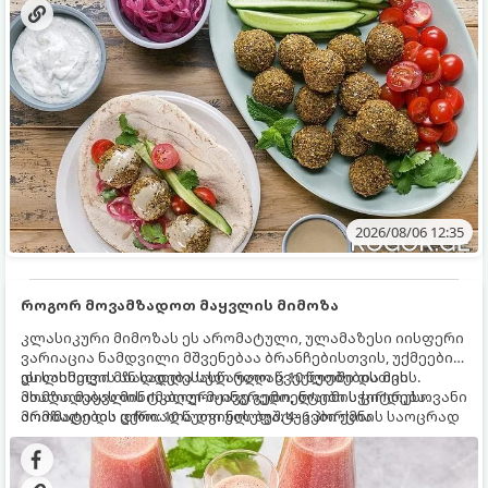
2026/08/06 12:35
როგორ მოვამზადოთ მაყვლის მიმოზა
კლასიკური მიმოზას ეს არომატული, ულამაზესი იისფერი
ვარიაცია ნამდვილი მშვენებაა ბრანჩებისთვის, უქმეების
დილისთვის ან სადღესასწაულო წვეულებებისთვის.
ეს სასმელი მზადდება სულ რაღაც 10 წუთში და მის
ახალი მაყვლის ტკბილ-მჟავე გემო, ლაიმის ციტრუსოვანი
მომზადებას მინიმალური ინგრედიენტები სჭირდება.
არომატი და ცქრიალა ღვინის ბუშტუკები ქმნის საოცრად
მომზადების დრო: 10 წუთი ულუფა: 4–6 პორცია
დახვეწილ და მაგრილებელ კოქტეილს.