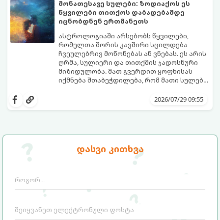
ახლობლებად ვთვლიდით, უეცრად მიდიან.
აი, 5 აშკარა ნიშანი იმისა, რომ
მონათესავე სულები: ზოდიაქოს ეს
ასეთ მომენტებში ადვილია
მომხდარი მარცხი სასჯელი კი არა,
წყვილები თითქოს დაბადებამდე
სასოწარკვეთილებაში ჩავარდნა. თუმცა
თქვენი დაცვისკენ მიმართული
იცნობდნენ ერთმანეთს
ეზოთერიკასა და ფსიქოლოგიაში ეს
სამყაროს მცდელობაა:
ფენომენი ხშირად სხვანაირად
ასტროლოგიაში არსებობს წყვილები,
განიხილება: როგორც სამყაროს (ან ჩვენი
რომელთა შორის კავშირი სცილდება
არაცნობიერის) ფარული დამცავი
ჩვეულებრივ მოწონებას ან ვნებას. ეს არის
მექანიზმების მუშაობა, რომელთაც
ღრმა, სულიერი და თითქმის ჯადოსნური
რეალური, მაგრამ ჯერ კიდევ უხილავი
მიზიდულობა. მათ გვერდით ყოფნისას
საფრთხისგან შორს მივყავართ.
იქმნება შთაბეჭდილება, რომ მათი სულები
ერთმანეთს ჯერ კიდევ ამ ქვეყნად
გთავაზობთ ზოდიაქოს ნიშნების იმ
მოვლენამდე შეხვდნენ.
იდეალურ წყვილებს, რომლებიც
2026/07/29 09:55
ერთმანეთისთვის ნამდვილ
მონათესავე სულებს წარმოადგენენ:
დასვი კითხვა