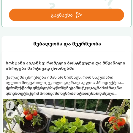
გაგზავნა
მებაღეობა და მეურნეობა
ბოსტანი აივანზე: რომელი ბოსტნეული და მწვანილი
იზრდება მარტივად ქოთნებში
ქალაქში ცხოვრება იმას არ ნიშნავს, რომ საკუთარი
ხელით მოყვანილი, ეკოლოგიურად სუფთა პროდუქტის
გემოზე უარი თქვათ. პატარა აივანიც კი საკმარისია
ქოთნებში მცენარეების მოშენება მარტივი, სასიამოვნო
იმისათვის, რომ მოიწყოთ მინი-ბოსტანი, საიდანაც
და ესთეტიკური ჰობია. მთავარია იცოდეთ, რომელი
ყოველდღიურად ახალ, არომატულ მწვანილსა და
კულტურები ეგუებიან ქოთნის პირობებს ყველაზე კარგად
ბოსტნეულს მოკრეფთ.
და როგორ მოუაროთ მათ სწორად.