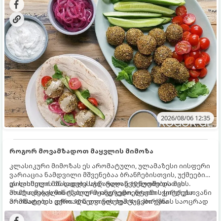
2026/08/06 12:35
როგორ მოვამზადოთ მაყვლის მიმოზა
კლასიკური მიმოზას ეს არომატული, ულამაზესი იისფერი
ვარიაცია ნამდვილი მშვენებაა ბრანჩებისთვის, უქმეების
დილისთვის ან სადღესასწაულო წვეულებებისთვის.
ეს სასმელი მზადდება სულ რაღაც 10 წუთში და მის
ახალი მაყვლის ტკბილ-მჟავე გემო, ლაიმის ციტრუსოვანი
მომზადებას მინიმალური ინგრედიენტები სჭირდება.
არომატი და ცქრიალა ღვინის ბუშტუკები ქმნის საოცრად
მომზადების დრო: 10 წუთი ულუფა: 4–6 პორცია
დახვეწილ და მაგრილებელ კოქტეილს.