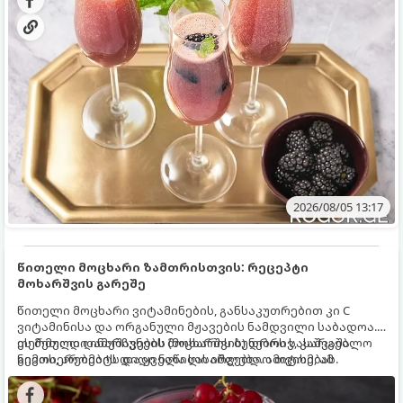
2026/08/05 13:17
წითელი მოცხარი ზამთრისთვის: რეცეპტი
მოხარშვის გარეშე
წითელი მოცხარი ვიტამინების, განსაკუთრებით კი C
ვიტამინისა და ორგანული მჟავების ნამდვილი საბადოა.
თერმული დამუშავების (მოხარშვის) დროს სასარგებლო
ეს მეთოდი ინარჩუნებს მოცხარის ბუნებრივ, კაშკაშა
ნივთიერებების დიდი ნაწილი იშლება. ამიტომ, ამ
გემოს, არომატს და ყველა სასარგებლო თვისებას.
კენკრის ზამთრისთვის შესანახად საუკეთესო გზა
„ცოცხალი ჯემის“ მომზადებაა - მოხარშვის გარეშე.