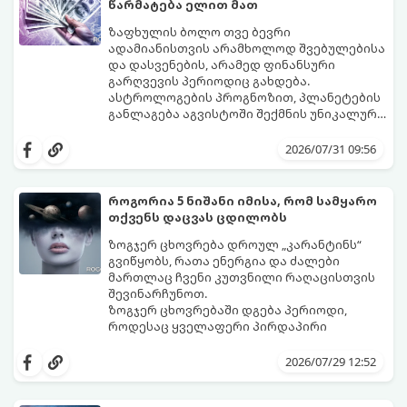
წარმატება ელით მათ
ზაფხულის ბოლო თვე ბევრი
ადამიანისთვის არამხოლოდ შვებულებისა
და დასვენების, არამედ ფინანსური
გარღვევის პერიოდიც გახდება.
ასტროლოგების პროგნოზით, პლანეტების
განლაგება აგვისტოში შექმნის უნიკალურ
ენერგეტიკულ ნაკადებს, რომლებიც
გაიგეთ, მოხვდით თუ არა იმ იღბლიანთა
ზოდიაქოს 4 ნიშანს ფინანსური წარმატების
შორის, ვისაც აგვისტოში ფინანსური
2026/07/31 09:56
მიღწევასა და შემოსავლების
იღბალი გაუღიმებს:
საგრძნობლად გაზრდაში დაეხმარება.
როგორია 5 ნიშანი იმისა, რომ სამყარო
თქვენს დაცვას ცდილობს
ზოგჯერ ცხოვრება დროულ „კარანტინს“
გვიწყობს, რათა ენერგია და ძალები
მართლაც ჩვენი კუთვნილი რაღაცისთვის
შევინარჩუნოთ.
ზოგჯერ ცხოვრებაში დგება პერიოდი,
როდესაც ყველაფერი პირდაპირი
მნიშვნელობით ხელიდან გვეცლება:
იშლება მნიშვნელოვანი გარიგებები,
2026/07/29 12:52
უქმდება დიდხანს ნანატრი მოგზაურობები,
ხოლო ადამიანები, რომლებსაც