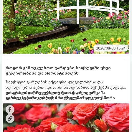
2026/08/03 15:24
როგორ გამოვკვებოთ ვარდები ზაფხულში უხვი
ყვავილობისა და არომატისთვის
ზაფხული ვარდების აქტიური ყვავილობისა და
სურნელების პერიოდია. იმისათვის, რომ ბუჩქებმა უხვად,
ხანგრძლივად იყვავილონ და მსხვილი, კაშკაშა
გთავაზობთ რჩევებს, თუ რით და როგორ
კვირტები გამოიტანონ, მათ რეგულარული და სწორი
გამოვკვებოთ ვარდები ზაფხულში საუკეთესო
გამოკვება სჭირდებათ. ზაფხულის პერიოდში მცენარის
შედეგის მისაღწევად:
მოთხოვნილებები იცვლება, ამიტომ მნიშვნელოვანია
ვიცოდეთ, რომელი სასუქები გამოიყენება ამ დროს.