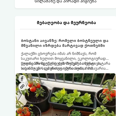
სილამაზე და პირადი ჰიგიენა
მებაღეობა და მეურნეობა
ბოსტანი აივანზე: რომელი ბოსტნეული და
მწვანილი იზრდება მარტივად ქოთნებში
ქალაქში ცხოვრება იმას არ ნიშნავს, რომ
საკუთარი ხელით მოყვანილი, ეკოლოგიურად
სუფთა პროდუქტის გემოზე უარი თქვათ. პატარა
ქოთნებში მცენარეების მოშენება მარტივი,
აივანიც კი საკმარისია იმისათვის, რომ
სასიამოვნო და ესთეტიკური ჰობია. მთავარია
მოიწყოთ მინი-ბოსტანი, საიდანაც
იცოდეთ, რომელი კულტურები ეგუებიან
ყოველდღიურად ახალ, არომატულ მწვანილსა
ქოთნის პირობებს ყველაზე კარგად და როგორ
და ბოსტნეულს მოკრეფთ.
მოუაროთ მათ სწორად.