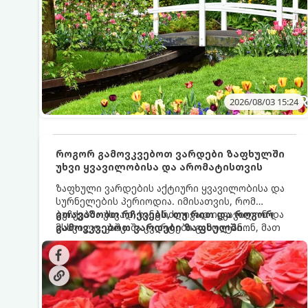
2026/08/03 15:24
როგორ გამოვკვებოთ ვარდები ზაფხულში
უხვი ყვავილობისა და არომატისთვის
ზაფხული ვარდების აქტიური ყვავილობისა და
სურნელების პერიოდია. იმისათვის, რომ
ბუჩქებმა უხვად, ხანგრძლივად იყვავილონ და
გთავაზობთ რჩევებს, თუ რით და როგორ
მსხვილი, კაშკაშა კვირტები გამოიტანონ, მათ
გამოვკვებოთ ვარდები ზაფხულში
რეგულარული და სწორი გამოკვება
საუკეთესო შედეგის მისაღწევად:
სჭირდებათ. ზაფხულის პერიოდში მცენარის
მოთხოვნილებები იცვლება, ამიტომ
მნიშვნელოვანია ვიცოდეთ, რომელი სასუქები
გამოიყენება ამ დროს.