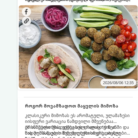
სალათებთან ერთად ან ტახინის (სესამის)
იდეალურად შეინარჩუნოს და არ დაიშალოს.
დრო: 10–15 წუთი ულუფა: 20–24 ცალი ბურთულა
სოუსთან მირთმევისთვის.
(4–6 პორცია)
2026/08/06 12:35
როგორ მოვამზადოთ მაყვლის მიმოზა
კლასიკური მიმოზას ეს არომატული, ულამაზესი
იისფერი ვარიაცია ნამდვილი მშვენებაა
ბრანჩებისთვის, უქმეების დილისთვის ან
ეს სასმელი მზადდება სულ რაღაც 10 წუთში და
სადღესასწაულო წვეულებებისთვის. ახალი
მის მომზადებას მინიმალური ინგრედიენტები