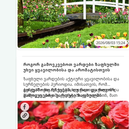
2026/08/03 15:24
როგორ გამოვკვებოთ ვარდები ზაფხულში
უხვი ყვავილობისა და არომატისთვის
ზაფხული ვარდების აქტიური ყვავილობისა და
სურნელების პერიოდია. იმისათვის, რომ
ბუჩქებმა უხვად, ხანგრძლივად იყვავილონ და
გთავაზობთ რჩევებს, თუ რით და როგორ
მსხვილი, კაშკაშა კვირტები გამოიტანონ, მათ
გამოვკვებოთ ვარდები ზაფხულში
რეგულარული და სწორი გამოკვება
საუკეთესო შედეგის მისაღწევად:
სჭირდებათ. ზაფხულის პერიოდში მცენარის
მოთხოვნილებები იცვლება, ამიტომ
მნიშვნელოვანია ვიცოდეთ, რომელი სასუქები
გამოიყენება ამ დროს.