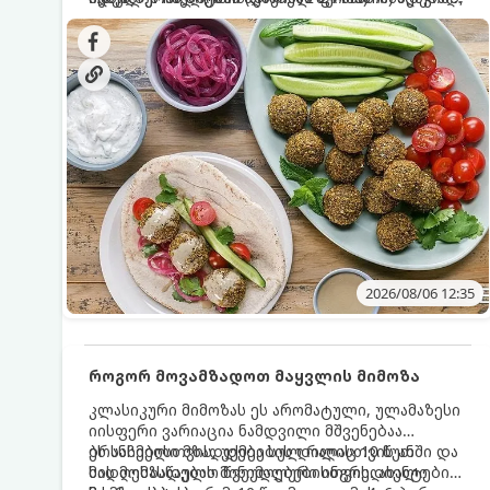
სალათებთან ერთად ან ტახინის (სესამის)
იდეალურად შეინარჩუნოს და არ დაიშალოს.
დრო: 10–15 წუთი ულუფა: 20–24 ცალი ბურთულა
სოუსთან მირთმევისთვის.
(4–6 პორცია)
2026/08/06 12:35
როგორ მოვამზადოთ მაყვლის მიმოზა
კლასიკური მიმოზას ეს არომატული, ულამაზესი
იისფერი ვარიაცია ნამდვილი მშვენებაა
ბრანჩებისთვის, უქმეების დილისთვის ან
ეს სასმელი მზადდება სულ რაღაც 10 წუთში და
სადღესასწაულო წვეულებებისთვის. ახალი
მის მომზადებას მინიმალური ინგრედიენტები