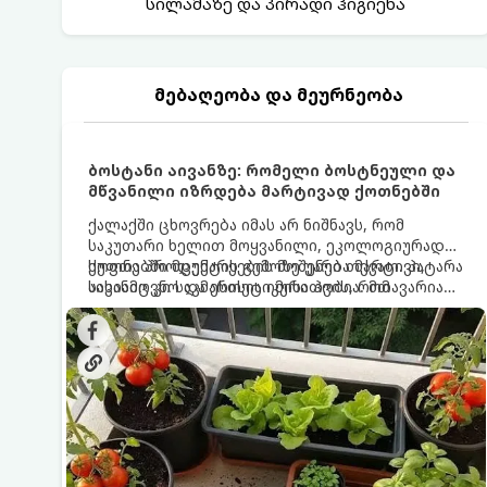
სილამაზე და პირადი ჰიგიენა
მებაღეობა და მეურნეობა
ბოსტანი აივანზე: რომელი ბოსტნეული და
მწვანილი იზრდება მარტივად ქოთნებში
ქალაქში ცხოვრება იმას არ ნიშნავს, რომ
საკუთარი ხელით მოყვანილი, ეკოლოგიურად
სუფთა პროდუქტის გემოზე უარი თქვათ. პატარა
ქოთნებში მცენარეების მოშენება მარტივი,
აივანიც კი საკმარისია იმისათვის, რომ
სასიამოვნო და ესთეტიკური ჰობია. მთავარია
მოიწყოთ მინი-ბოსტანი, საიდანაც
იცოდეთ, რომელი კულტურები ეგუებიან
ყოველდღიურად ახალ, არომატულ მწვანილსა
ქოთნის პირობებს ყველაზე კარგად და როგორ
და ბოსტნეულს მოკრეფთ.
მოუაროთ მათ სწორად.