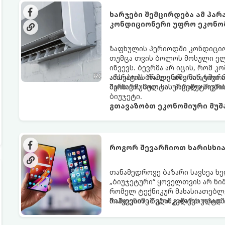
ხარჯები შემცირდება ამ პა
კონდიციონერი უფრო ეკონო
ზაფხულის პერიოდში კონდიციონ
თუმცა თვის ბოლოს მოსული ელ
იწვევს. ბევრმა არ იცის, რომ
აპარატის ბრალი არ არის, ხშირ
არსებობს რამდენიმე მარტივი 
მართვის პულტის პარამეტრები
შეინარჩუნოთ სასურველი სიგ
ბიუჯეტი.
გთავაზობთ ეკონომიური მუშა
როგორ შევარჩიოთ ხარისხია
თანამედროვე ბაზარი სავსეა ხ
„ბიუჯეტური“ ყოველთვის არ ნი
რომელ ტექნიკურ მახასიათებლ
რამდენიმე წელი გამართულად ი
მიჰყევით ამ გზამკვლევს ოპტი