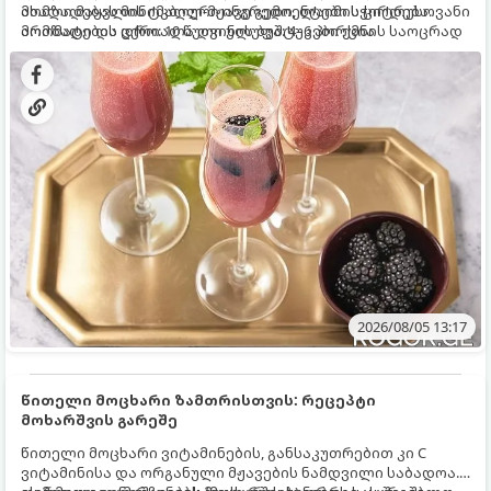
ახალი მაყვლის ტკბილ-მჟავე გემო, ლაიმის ციტრუსოვანი
მომზადებას მინიმალური ინგრედიენტები სჭირდება.
არომატი და ცქრიალა ღვინის ბუშტუკები ქმნის საოცრად
მომზადების დრო: 10 წუთი ულუფა: 4–6 პორცია
დახვეწილ და მაგრილებელ კოქტეილს.
2026/08/05 13:17
წითელი მოცხარი ზამთრისთვის: რეცეპტი
მოხარშვის გარეშე
წითელი მოცხარი ვიტამინების, განსაკუთრებით კი C
ვიტამინისა და ორგანული მჟავების ნამდვილი საბადოა.