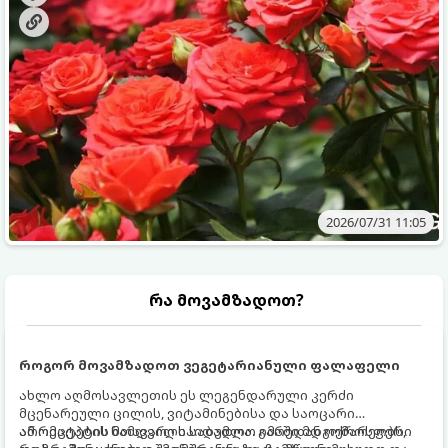
ვიცოდეთ, რომელი სასუქები გამოიყენება ამ დროს.
2026/07/31 11:05
რა მოვამზადოთ?
როგორ მოვამზადოთ ვეგეტარიანული ფალაფელი
ახლო აღმოსავლეთის ეს ლეგენდარული კერძი
მცენარეული ცილის, ვიტამინებისა და საოცარი
არომატების ნამდვილი საბადოა. გარედან ოქროსფერი
ამ რეცეპტის მთავარი საიდუმლო იმაში მდგომარეობს,