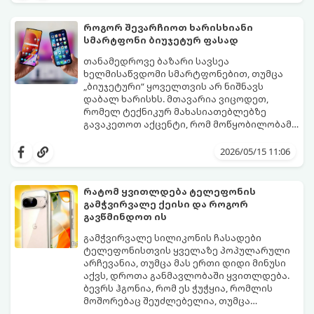
უცოდინარობაა.
ამავდროულად საგრძნობლად დაზოგოთ
ბიუჯეტი.
როგორ შევარჩიოთ ხარისხიანი
გთავაზობთ ეკონომიური მუშაობის
სმარტფონი ბიუჯეტურ ფასად
მთავარ ხრიკებს:
თანამედროვე ბაზარი სავსეა
ხელმისაწვდომი სმარტფონებით, თუმცა
„ბიუჯეტური“ ყოველთვის არ ნიშნავს
დაბალ ხარისხს. მთავარია ვიცოდეთ,
რომელ ტექნიკურ მახასიათებლებზე
გავაკეთოთ აქცენტი, რომ მოწყობილობამ
რამდენიმე წელი გამართულად იმუშაოს.
მიჰყევით ამ გზამკვლევს ოპტიმალური
არჩევანის გასაკეთებლად:
2026/05/15 11:06
რატომ ყვითლდება ტელეფონის
გამჭვირვალე ქეისი და როგორ
გავწმინდოთ ის
გამჭვირვალე სილიკონის ჩასადები
ტელეფონისთვის ყველაზე პოპულარული
არჩევანია, თუმცა მას ერთი დიდი მინუსი
აქვს, დროთა განმავლობაში ყვითლდება.
ბევრს ჰგონია, რომ ეს ჭუჭყია, რომლის
მოშორებაც შეუძლებელია, თუმცა
არსებობს მეთოდები, რომლებიც მას