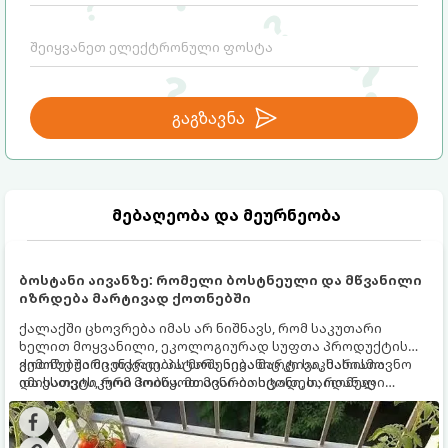
გაგზავნა
მებაღეობა და მეურნეობა
ბოსტანი აივანზე: რომელი ბოსტნეული და მწვანილი
იზრდება მარტივად ქოთნებში
ქალაქში ცხოვრება იმას არ ნიშნავს, რომ საკუთარი
ხელით მოყვანილი, ეკოლოგიურად სუფთა პროდუქტის
გემოზე უარი თქვათ. პატარა აივანიც კი საკმარისია
ქოთნებში მცენარეების მოშენება მარტივი, სასიამოვნო
იმისათვის, რომ მოიწყოთ მინი-ბოსტანი, საიდანაც
და ესთეტიკური ჰობია. მთავარია იცოდეთ, რომელი
ყოველდღიურად ახალ, არომატულ მწვანილსა და
კულტურები ეგუებიან ქოთნის პირობებს ყველაზე კარგად
ბოსტნეულს მოკრეფთ.
და როგორ მოუაროთ მათ სწორად.