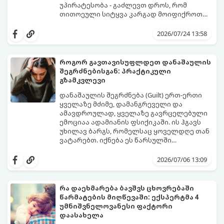
უპირატესობა - გაძლევთ დროს, რომ
თითოეული სიტყვა კარგად მოიფიქროთ
და საიდუმლოებით მოცული, მიმზიდველი
თუ გსურთ, რომ მან ტელეფონს თვალი ვერ
იმიჯი შექმნათ.
მოაცილოს და მოუთმენლად ელოდოს
2026/07/24 13:58
თქვენს ყოველ შეტყობინებას, გამოიყენეთ
ფსიქოლოგიაზე დაფუძნებული ეს 10 ოქროს
წესი:
როგორ გავთავისუფლდეთ დანაშაულის
შეგრძნებისგან: პრაქტიკული
გზამკვლევი
დანაშაულის შეგრძნება (Guilt) ერთ-ერთი
ყველაზე მძიმე, დამანგრეველი და
ამავდროულად, ყველაზე გავრცელებული
ემოციაა ადამიანის ფსიქიკაში. ის ჰგავს
უხილავ ბარგს, რომელსაც ყოველდღე თან
ვატარებთ. იქნება ეს წარსულში
დაშვებული შეცდომა, ვინმესთვის გულის
ფსიქოთერაპიაში მიიჩნევა, რომ
ტკენა, ოჯახის წევრებისთვის
დანაშაულის გრძნობას აქვს თავისი
2026/07/06 13:09
არასაკმარისი დროის დათმობა თუ
დადებითი, ევოლუციური ფუნქციაც ის
საკუთარი თავის მიმართ წაყენებული
გვკარნახობს, როდის დავარღვიეთ
გადაჭარბებული მოთხოვნები
საკუთარი თუ საზოგადოებრივი მორალური
რა დაეხმარება ბავშვს ცხოვრებაში
-დანაშაულის განცდა შიგნიდან ფიტავს
კოდექსი. თუმცა, როდესაც ეს ემოცია
წარმატების მიღწევაში: ექსპერტმა 4
ადამიანს და ართმევს მას აწმყოთი
ქრონიკულ ფორმას იღებს, ის ნევროზულ,
გთავაზობთ პრაქტიკულ, ფსიქოლოგიურ
უმნიშვნელოვანესი ფაქტორი
ტკბობის უნარს.
ტოქსიკურ სინდრომად იქცევა.
გზამკვლევს, თუ როგორ დაამუშაოთ
დაასახელა
წარსულის შეცდომები და