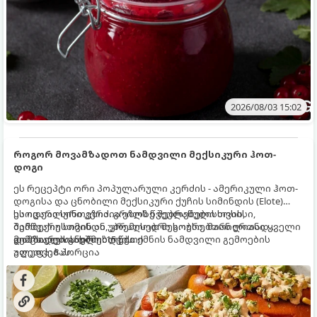
2026/08/03 15:02
როგორ მოვამზადოთ ნამდვილი მექსიკური ჰოთ-
დოგი
ეს რეცეპტი ორი პოპულარული კერძის - ამერიკული ჰოთ-
დოგისა და ცნობილი მექსიკური ქუჩის სიმინდის (Elote)
საოცარი სინთეზია. გრილზე შებრაწული სოსისი,
ეს იდეალური კერძია ეზოს წვეულებებისთვის,
შემწვარი სიმინდი, კრემისებრი სოუსი, მარილიანი ყველი
ბარბექიუსთვის ან უბრალოდ მეგობრებთან ერთად
და ცხარე სანელებლები ქმნის ნამდვილი გემოების
გემრიელი ვახშმისთვის.
მომზადების დრო: 15 წუთი
აფეთქებას.
ულუფა: 8 პორცია