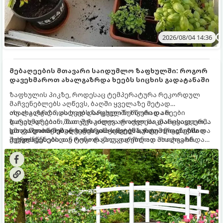
2026/08/04 14:36
მებაღეების მთავარი საიდუმლო ზაფხულში: როგორ
დავეხმაროთ ახალგაზრდა ხეებს სიცხის გადატანაში
ზაფხულის პიკზე, როდესაც ტემპერატურა რეკორდულ
მაჩვენებლებს აღწევს, ბაღში ყველაზე მეტად
ახალგაზრდა, ახლად დარგული ნერგები და ხეები
თუ ახალგაზრდა ხეებს ზაფხულში სწორად არ
ზარალდებიან. მათ ჯერ კიდევ არ აქვთ საკმარისად ღრმა
დავეხმარებით, მათ შესაძლოა ფოთლები დასცვივდეთ,
და განვითარებული ფესვთა სისტემა, რათა ნიადაგის
ხმობა დაიწყონ ან ზამთრის ყინვებს სუსტი ორგანიზმით
გთავაზობთ მებაღეების გამოცდილ საიდუმლოებებსა და
ქვედა ფენებიდან ტენი დამოუკიდებლად მოიპოვონ.
შეხვდნენ.
ოქროს წესებს, თუ როგორ გადავარჩინოთ ახალგაზრდა
ხეები ზაფხულის სიცხეში: