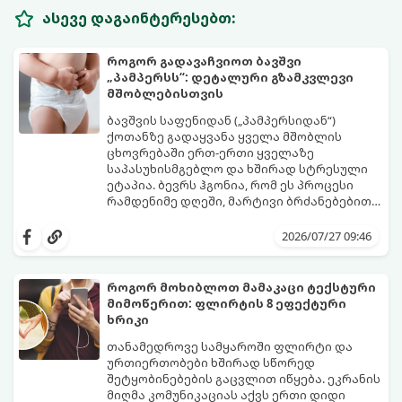
ასევე დაგაინტერესებთ:
როგორ გადავაჩვიოთ ბავშვი
„პამპერსს“: დეტალური გზამკვლევი
მშობლებისთვის
ბავშვის საფენიდან („პამპერსიდან“)
ქოთანზე გადაყვანა ყველა მშობლის
ცხოვრებაში ერთ-ერთი ყველაზე
საპასუხისმგებლო და ხშირად სტრესული
ეტაპია. ბევრს ჰგონია, რომ ეს პროცესი
რამდენიმე დღეში, მარტივი ბრძანებებით
წყდება, თუმცა სინამდვილეში ეს არის
გთავაზობთ დეტალურ გზამკვლევს, თუ
ფიზიოლოგიური და ფსიქოლოგიური
როგორ გახადოთ ეს პროცესი
2026/07/27 09:46
მომწიფების პროცესი, რომელიც
უმტკივნეულო როგორც ბავშვისთვის,
ინდივიდუალურ მიდგომასა და
ისე თქვენთვის.
მოთმინებას მოითხოვს.
როგორ მოხიბლოთ მამაკაცი ტექსტური
მიმოწერით: ფლირტის 8 ეფექტური
ხრიკი
თანამედროვე სამყაროში ფლირტი და
ურთიერთობები ხშირად სწორედ
შეტყობინებების გაცვლით იწყება. ეკრანის
მიღმა კომუნიკაციას აქვს ერთი დიდი