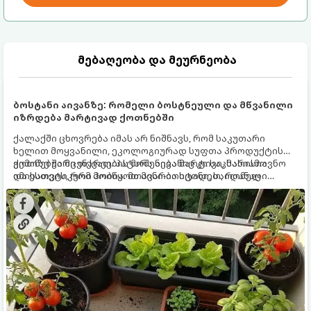
მებაღეობა და მეურნეობა
ბოსტანი აივანზე: რომელი ბოსტნეული და მწვანილი
იზრდება მარტივად ქოთნებში
ქალაქში ცხოვრება იმას არ ნიშნავს, რომ საკუთარი
ხელით მოყვანილი, ეკოლოგიურად სუფთა პროდუქტის
გემოზე უარი თქვათ. პატარა აივანიც კი საკმარისია
ქოთნებში მცენარეების მოშენება მარტივი, სასიამოვნო
იმისათვის, რომ მოიწყოთ მინი-ბოსტანი, საიდანაც
და ესთეტიკური ჰობია. მთავარია იცოდეთ, რომელი
ყოველდღიურად ახალ, არომატულ მწვანილსა და
კულტურები ეგუებიან ქოთნის პირობებს ყველაზე კარგად
ბოსტნეულს მოკრეფთ.
და როგორ მოუაროთ მათ სწორად.