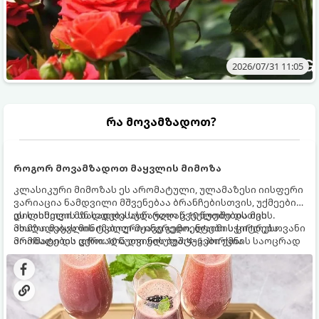
2026/07/31 11:05
რა მოვამზადოთ?
როგორ მოვამზადოთ მაყვლის მიმოზა
კლასიკური მიმოზას ეს არომატული, ულამაზესი იისფერი
ვარიაცია ნამდვილი მშვენებაა ბრანჩებისთვის, უქმეების
დილისთვის ან სადღესასწაულო წვეულებებისთვის.
ეს სასმელი მზადდება სულ რაღაც 10 წუთში და მის
ახალი მაყვლის ტკბილ-მჟავე გემო, ლაიმის ციტრუსოვანი
მომზადებას მინიმალური ინგრედიენტები სჭირდება.
არომატი და ცქრიალა ღვინის ბუშტუკები ქმნის საოცრად
მომზადების დრო: 10 წუთი ულუფა: 4–6 პორცია
დახვეწილ და მაგრილებელ კოქტეილს.