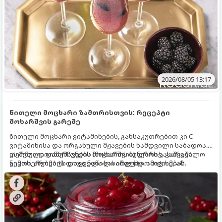
2026/08/05 13:17
წითელი მოცხარი ზამთრისთვის: რეცეპტი
მოხარშვის გარეშე
წითელი მოცხარი ვიტამინების, განსაკუთრებით კი C
ვიტამინისა და ორგანული მჟავების ნამდვილი საბადოა.
თერმული დამუშავების (მოხარშვის) დროს სასარგებლო
ეს მეთოდი ინარჩუნებს მოცხარის ბუნებრივ, კაშკაშა
ნივთიერებების დიდი ნაწილი იშლება. ამიტომ, ამ
გემოს, არომატს და ყველა სასარგებლო თვისებას.
კენკრის ზამთრისთვის შესანახად საუკეთესო გზა
„ცოცხალი ჯემის“ მომზადებაა - მოხარშვის გარეშე.