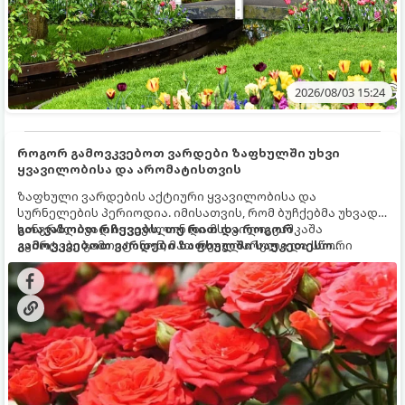
2026/08/03 15:24
როგორ გამოვკვებოთ ვარდები ზაფხულში უხვი
ყვავილობისა და არომატისთვის
ზაფხული ვარდების აქტიური ყვავილობისა და
სურნელების პერიოდია. იმისათვის, რომ ბუჩქებმა უხვად,
ხანგრძლივად იყვავილონ და მსხვილი, კაშკაშა
გთავაზობთ რჩევებს, თუ რით და როგორ
კვირტები გამოიტანონ, მათ რეგულარული და სწორი
გამოვკვებოთ ვარდები ზაფხულში საუკეთესო
გამოკვება სჭირდებათ. ზაფხულის პერიოდში მცენარის
შედეგის მისაღწევად:
მოთხოვნილებები იცვლება, ამიტომ მნიშვნელოვანია
ვიცოდეთ, რომელი სასუქები გამოიყენება ამ დროს.