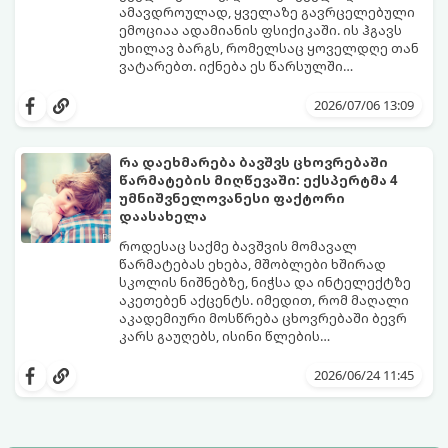
ამავდროულად, ყველაზე გავრცელებული
ემოციაა ადამიანის ფსიქიკაში. ის ჰგავს
უხილავ ბარგს, რომელსაც ყოველდღე თან
ვატარებთ. იქნება ეს წარსულში
დაშვებული შეცდომა, ვინმესთვის გულის
ფსიქოთერაპიაში მიიჩნევა, რომ
ტკენა, ოჯახის წევრებისთვის
დანაშაულის გრძნობას აქვს თავისი
2026/07/06 13:09
არასაკმარისი დროის დათმობა თუ
დადებითი, ევოლუციური ფუნქციაც ის
საკუთარი თავის მიმართ წაყენებული
გვკარნახობს, როდის დავარღვიეთ
გადაჭარბებული მოთხოვნები
საკუთარი თუ საზოგადოებრივი მორალური
რა დაეხმარება ბავშვს ცხოვრებაში
-დანაშაულის განცდა შიგნიდან ფიტავს
კოდექსი. თუმცა, როდესაც ეს ემოცია
წარმატების მიღწევაში: ექსპერტმა 4
ადამიანს და ართმევს მას აწმყოთი
ქრონიკულ ფორმას იღებს, ის ნევროზულ,
გთავაზობთ პრაქტიკულ, ფსიქოლოგიურ
უმნიშვნელოვანესი ფაქტორი
ტკბობის უნარს.
ტოქსიკურ სინდრომად იქცევა.
გზამკვლევს, თუ როგორ დაამუშაოთ
დაასახელა
წარსულის შეცდომები და
გათავისუფლდეთ ამ მძიმე ტვირთისგან:
როდესაც საქმე ბავშვის მომავალ
წარმატებას ეხება, მშობლები ხშირად
სკოლის ნიშნებზე, ნიჭსა და ინტელექტზე
აკეთებენ აქცენტს. იმედით, რომ მაღალი
აკადემიური მოსწრება ცხოვრებაში ბევრ
კარს გაუღებს, ისინი წლების
განმავლობაში მუშაობენ ბავშვის სასკოლო
ექსპერტები განმარტავენ, რომ
შედეგების გაუმჯობესებაზე. თუმცა,
თვითკონტროლი ადამიანს ეხმარება
2026/06/24 11:45
არსებობს კიდევ ერთი უნარი, რომელიც
სირთულეების გადალახვაში, ჯანსაღი
ბავშვის მომავალს ფუნდამენტურად
ურთიერთობების შენებაში, გონივრული
აყალიბებს. ეს არის თვითკონტროლი.
გადაწყვეტილებების მიღებასა და
მიზნებზე ფოკუსირებაში. ბავშვთა