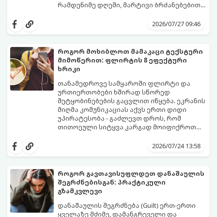
რამდენიმე დღეში, მარტივი ბრძანებებით
წყდება, თუმცა სინამდვილეში ეს არის
გთავაზობთ დეტალურ გზამკვლევს, თუ
ფიზიოლოგიური და ფსიქოლოგიური
როგორ გახადოთ ეს პროცესი
2026/07/27 09:46
მომწიფების პროცესი, რომელიც
უმტკივნეულო როგორც ბავშვისთვის,
ინდივიდუალურ მიდგომასა და
ისე თქვენთვის.
მოთმინებას მოითხოვს.
როგორ მოხიბლოთ მამაკაცი ტექსტური
მიმოწერით: ფლირტის 8 ეფექტური
ხრიკი
თანამედროვე სამყაროში ფლირტი და
ურთიერთობები ხშირად სწორედ
შეტყობინებების გაცვლით იწყება. ეკრანის
მიღმა კომუნიკაციას აქვს ერთი დიდი
უპირატესობა - გაძლევთ დროს, რომ
თითოეული სიტყვა კარგად მოიფიქროთ
და საიდუმლოებით მოცული, მიმზიდველი
თუ გსურთ, რომ მან ტელეფონს თვალი ვერ
იმიჯი შექმნათ.
მოაცილოს და მოუთმენლად ელოდოს
2026/07/24 13:58
თქვენს ყოველ შეტყობინებას, გამოიყენეთ
ფსიქოლოგიაზე დაფუძნებული ეს 10 ოქროს
წესი:
როგორ გავთავისუფლდეთ დანაშაულის
შეგრძნებისგან: პრაქტიკული
გზამკვლევი
დანაშაულის შეგრძნება (Guilt) ერთ-ერთი
ყველაზე მძიმე, დამანგრეველი და