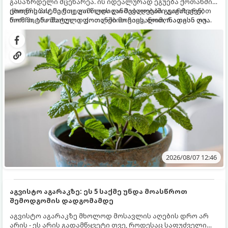
გასაზრდელი მცენარეა. ის იდეალურად ეგუება ქოთანში
ცხოვრებას, მეტიც, გამოცდილი მებაღეები გვირჩევენ,
ქოთნის პიტნა მთელი წლის განმავლობაში გაგახარებთ
რომ პიტნა მხოლოდ ქოთანში მოვიყვანოთ, რადგან ღია
ნორჩი, არომატული ფოთლებით ჩაის, ლიმონათისა თუ
გრუნტში (ბაღში) დარგვისას ის ფესვებით ძალიან
კერძებისთვის.
სწრაფად ვრცელდება და სხვა მცენარეებს ავიწროებს.
2026/08/07 12:46
აგვისტო აგარაკზე: ეს 5 საქმე უნდა მოასწროთ
შემოდგომის დადგომამდე
აგვისტო აგარაკზე მხოლოდ მოსავლის აღების დრო არ
არის - ეს არის გადამწყვეტი თვე, როდესაც საფუძველი