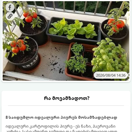
ყოველდღიურად ახალ, არომატულ მწვანილსა და
კულტურები ეგუებიან ქოთნის პირობებს ყველაზე კარგად
ბოსტნეულს მოკრეფთ.
და როგორ მოუაროთ მათ სწორად.
2026/08/04 14:36
რა მოვამზადოთ?
8 საიდუმლო იდეალური პიურეს მოსამზადებლად
იდეალური კარტოფილის პიურე - ეს ნაზი, ჰაეროვანი
კერძია, სასიამოვნო გემოთი და ნაღების-მოყვითალო