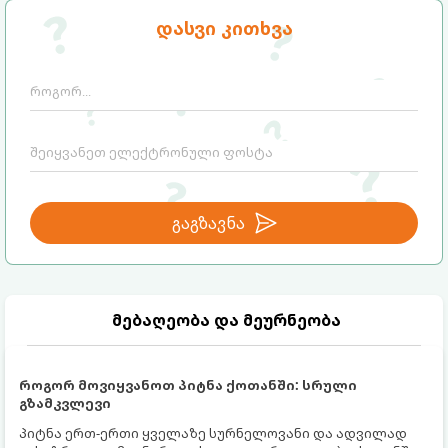
აღზრდის მწვრთნელი სუპრია მალპანი
მისი თქმით, არსებობს 4 მთავარი
დასვი კითხვა
ხაზს უსვამს, რომ სწორედ
მიმართულება, რომელთა მართვაც
თვითკონტროლია ერთ-ერთი ყველაზე
მშობლებმა ბავშვებს ადრეული
წონადი ფაქტორი, რომელიც
ასაკიდანვე უნდა ასწავლონ:
განსაზღვრავს ბავშვის მომავალ
წარმატებას, ბედნიერებასა და სტაბილურ
ურთიერთობებს.
გაგზავნა
მებაღეობა და მეურნეობა
როგორ მოვიყვანოთ პიტნა ქოთანში: სრული
გზამკვლევი
პიტნა ერთ-ერთი ყველაზე სურნელოვანი და ადვილად