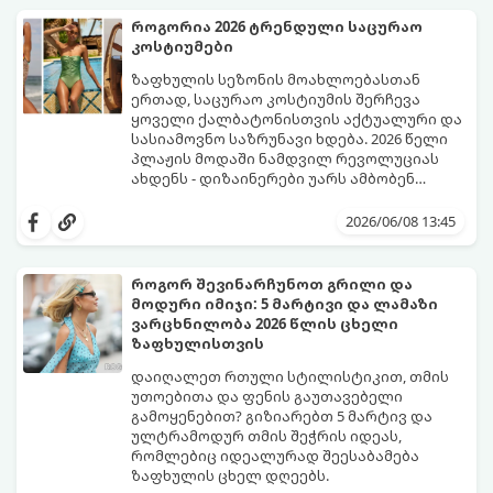
იდეალური ბაზაა ნათელი და თამამი
ექსპერიმენტებისთვის. გაიგეთ, რომელი
როგორია 2026 ტრენდული საცურაო
სამი მთავარი პრინტი იქნება ივნისის
კოსტიუმები
ყველაზე ცხელი ტრენდი ფრჩხილების
მოდაში:
ზაფხულის სეზონის მოახლოებასთან
ერთად, საცურაო კოსტიუმის შერჩევა
ყოველი ქალბატონისთვის აქტუალური და
სასიამოვნო საზრუნავი ხდება. 2026 წელი
პლაჟის მოდაში ნამდვილ რევოლუციას
ახდენს - დიზაინერები უარს ამბობენ
მოსაწყენ, სტანდარტულ ფორმებზე და
წლევანდელი ტენდენციები საშუალებას
აქცენტს აკეთებენ კომფორტის,
გაძლევთ იყოთ მაქსიმალურად თამამი,
2026/06/08 13:45
ფუტურიზმისა და რეტრო სტილის
გამოხატოთ თქვენი ინდივიდუალურობა და
იდეალურ სინთეზზე.
ამავდროულად თავი სრულიად
კომფორტულად იგრძნოთ. გაიგეთ,
როგორ შევინარჩუნოთ გრილი და
რომელი საცურაო კოსტიუმები იქნება 2026
მოდური იმიჯი: 5 მარტივი და ლამაზი
წლის ზაფხულის მთავარი ჰიტი:
ვარცხნილობა 2026 წლის ცხელი
ზაფხულისთვის
დაიღალეთ რთული სტილისტიკით, თმის
უთოებითა და ფენის გაუთავებელი
გამოყენებით? გიზიარებთ 5 მარტივ და
ულტრამოდურ თმის შეჭრის იდეას,
რომლებიც იდეალურად შეესაბამება
ზაფხულის ცხელ დღეებს.