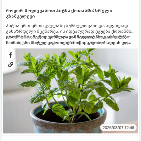
როგორ მოვიყვანოთ პიტნა ქოთანში: სრული
გზამკვლევი
პიტნა ერთ-ერთი ყველაზე სურნელოვანი და ადვილად
გასაზრდელი მცენარეა. ის იდეალურად ეგუება ქოთანში
ცხოვრებას, მეტიც, გამოცდილი მებაღეები გვირჩევენ,
ქოთნის პიტნა მთელი წლის განმავლობაში გაგახარებთ
რომ პიტნა მხოლოდ ქოთანში მოვიყვანოთ, რადგან ღია
ნორჩი, არომატული ფოთლებით ჩაის, ლიმონათისა თუ
გრუნტში (ბაღში) დარგვისას ის ფესვებით ძალიან
კერძებისთვის.
სწრაფად ვრცელდება და სხვა მცენარეებს ავიწროებს.
2026/08/07 12:46