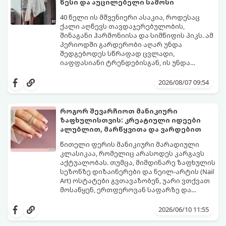
წესი და აუცილებელი სამოსი
40 წელი ის მშვენიერი ასაკია, როდესაც
ქალი აღწევს თავდაჯერებულობის,
შინაგანი ჰარმონიისა და სიმწიფის პიკს. ამ
პერიოდში გარდერობი აღარ უნდა
შედგებოდეს სწრაფად ცვლადი,
იაფფასიანი ტრენდებისგან, ის უნდა
უსვამდეს ხაზს ელეგანტურობას, სტატუსსა
ცნობილმა ჰოლივუდელმა სტილისტმა,
და ინდივიდუალურობას.
რომელიც მილიონერებსა და
2026/08/07 09:54
ვარსკვლავებს ამშვენებს, დაასახელა ის
საბაზისო ნივთები და წესები, რომლებიც 40
წელს გადაცილებული თითოეული
როგორ შევარჩიოთ მანიკიური
ქალბატონის გარდერობში უნდა იყოს:
ზაფხულისთვის: კრეატიული იდეები
ალუბლით, მარწყვითა და ვარდებით
წითელი ფერის მანიკიური მარადიული
კლასიკაა, რომელიც არასოდეს კარგავს
აქტუალობას. თუმცა, მიმდინარე ზაფხულის
სეზონზე დიზაინერები და ნეილ-არტის (Nail
Art) ოსტატები გვთავაზობენ, უარი ვთქვათ
მოსაწყენ, ერთფეროვან საფარზე და
ფრჩხილებს ნამდვილი საზაფხულო,
წითელი ფერის სხვადასხვა ტონალობა -
წვნიანი და რომანტიკული განწყობა
კლასიკური ალისფერიდან დაწყებული,
2026/06/10 11:55
მივცეთ.
მუქი შინდისფერით დასრულებული