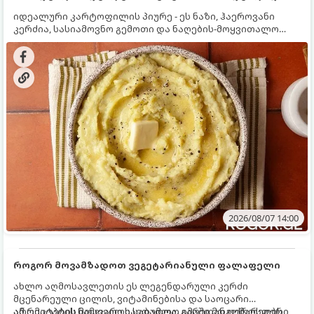
იდეალური კარტოფილის პიურე - ეს ნაზი, ჰაეროვანი
კერძია, სასიამოვნო გემოთი და ნაღების-მოყვითალო
ფერით. მისი მომზადება ძალიან მარტივია, მაგრამ
არსებობს რამდენიმე საიდუმლო, რომლებიც უნდა
იცოდეთ, რომ პიურე იდეალურად გემრიელი გამოვიდეს.
2026/08/07 14:00
როგორ მოვამზადოთ ვეგეტარიანული ფალაფელი
ახლო აღმოსავლეთის ეს ლეგენდარული კერძი
მცენარეული ცილის, ვიტამინებისა და საოცარი
არომატების ნამდვილი საბადოა. გარედან ოქროსფერი
ამ რეცეპტის მთავარი საიდუმლო იმაში მდგომარეობს,