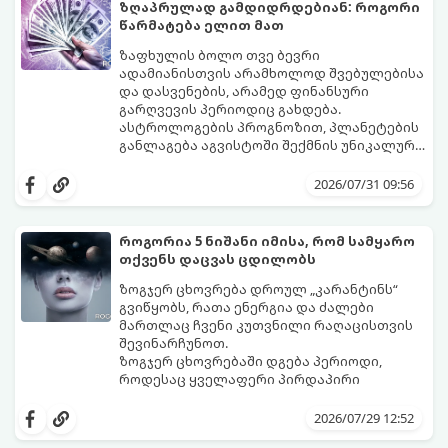
ზღაპრულად გამდიდრდებიან: როგორი
წარმატება ელით მათ
ზაფხულის ბოლო თვე ბევრი
ადამიანისთვის არამხოლოდ შვებულებისა
და დასვენების, არამედ ფინანსური
გარღვევის პერიოდიც გახდება.
ასტროლოგების პროგნოზით, პლანეტების
განლაგება აგვისტოში შექმნის უნიკალურ
ენერგეტიკულ ნაკადებს, რომლებიც
გაიგეთ, მოხვდით თუ არა იმ იღბლიანთა
ზოდიაქოს 4 ნიშანს ფინანსური წარმატების
შორის, ვისაც აგვისტოში ფინანსური
2026/07/31 09:56
მიღწევასა და შემოსავლების
იღბალი გაუღიმებს:
საგრძნობლად გაზრდაში დაეხმარება.
როგორია 5 ნიშანი იმისა, რომ სამყარო
თქვენს დაცვას ცდილობს
ზოგჯერ ცხოვრება დროულ „კარანტინს“
გვიწყობს, რათა ენერგია და ძალები
მართლაც ჩვენი კუთვნილი რაღაცისთვის
შევინარჩუნოთ.
ზოგჯერ ცხოვრებაში დგება პერიოდი,
როდესაც ყველაფერი პირდაპირი
მნიშვნელობით ხელიდან გვეცლება:
იშლება მნიშვნელოვანი გარიგებები,
2026/07/29 12:52
უქმდება დიდხანს ნანატრი მოგზაურობები,