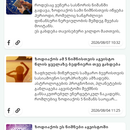
როდესაც ვენერა სასწორის ნიშანში
გადავა, ზოდიაქოს სამი ნიშნისთვის იწყება
პერიოდი, რომელიც ხანგრძლივი
ფინანსური ნერვიულობის შემდეგ შვებას
მოიტანს.
ეს გახდება თავისებური ჯილდო მათთვის,
ვინც დიდხანს შრომობდა, მოთმინებას
იჩენდა და სირთულეების მიუხედავად წინ
2026/08/07 10:32
სვლას განაგრძობდა. ბევრი მიეჩვია
სტაბილურობისთვის ბრძოლას,
სურვილების გადადებასა და ხარჯების
ზოდიაქოს ამ 5 ნიშნისთვის აგვისტო
მკაცრ კონტროლს. თუმცა, ახლა სიტუაცია
პრობლემები, რომლებიც უსასრულო
წლის ყველაზე ბედნიერი თვე გახდება
თანდათან შეიცვლება.
გეგონათ, უკან დაიხევს, ამასთან ერთად კი
გაჩნდება მეტი ნდობა მომავლის მიმართ.
ზაფხულის მიწურულს სამყარო ბევრისთვის
რთული პერიოდის შემდეგ ეს ნიშნები
სასიამოვნო სიურპრიზებს ამზადებს.
შეძლებენ ამოისუნთქონ და დაინახონ
ასტროლოგების პროგნოზით, პლანეტების
ახალი შესაძლებლობები.
განლაგება აგვისტოში შექმნის
განსაკუთრებულ ენერგეტიკულ ნაკადებს,
რომლებიც ზოდიაქოს 5 ნიშანს საოცარ
იღბალს, ჰარმონიასა და წარმატებას
მათთვის აგვისტო გარდამტეხი და წლის
მოუტანს.
ყველაზე ბედნიერი თვე აღმოჩნდება.
2026/08/04 11:25
გაიგეთ, მოხვდით თუ არა ამ იღბლიანთა
შორის:
ზოდიაქოს ეს ნიშნები აგვისტოში