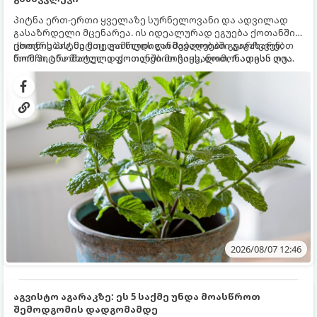
პიტნა ერთ-ერთი ყველაზე სურნელოვანი და ადვილად
გასაზრდელი მცენარეა. ის იდეალურად ეგუება ქოთანში
ცხოვრებას, მეტიც, გამოცდილი მებაღეები გვირჩევენ,
ქოთნის პიტნა მთელი წლის განმავლობაში გაგახარებთ
რომ პიტნა მხოლოდ ქოთანში მოვიყვანოთ, რადგან ღია
ნორჩი, არომატული ფოთლებით ჩაის, ლიმონათისა თუ
გრუნტში (ბაღში) დარგვისას ის ფესვებით ძალიან
კერძებისთვის.
სწრაფად ვრცელდება და სხვა მცენარეებს ავიწროებს.
2026/08/07 12:46
აგვისტო აგარაკზე: ეს 5 საქმე უნდა მოასწროთ
შემოდგომის დადგომამდე