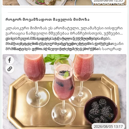
როგორ მოვამზადოთ მაყვლის მიმოზა
კლასიკური მიმოზას ეს არომატული, ულამაზესი იისფერი
ვარიაცია ნამდვილი მშვენებაა ბრანჩებისთვის, უქმეების
დილისთვის ან სადღესასწაულო წვეულებებისთვის.
ეს სასმელი მზადდება სულ რაღაც 10 წუთში და მის
ახალი მაყვლის ტკბილ-მჟავე გემო, ლაიმის ციტრუსოვანი
მომზადებას მინიმალური ინგრედიენტები სჭირდება.
არომატი და ცქრიალა ღვინის ბუშტუკები ქმნის საოცრად
მომზადების დრო: 10 წუთი ულუფა: 4–6 პორცია
დახვეწილ და მაგრილებელ კოქტეილს.
2026/08/05 13:17