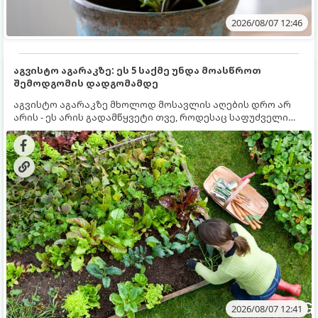
2026/08/07 12:46
აგვისტო აგარაკზე: ეს 5 საქმე უნდა მოასწროთ
შემოდგომის დადგომამდე
აგვისტო აგარაკზე მხოლოდ მოსავლის აღების დრო არ
არის - ეს არის გადამწყვეტი თვე, როდესაც საფუძველი
ეყრება მომავალი წლის მოსავალს და ბაღი მზადდება
შემოდგომა-ზამთრის სეზონისთვის. იმისათვის, რომ
ნიადაგმა ენერგია აღიდგინოს, ხოლო მცენარეებმა
ზამთარს გაუძლონ, აგვისტოს ბოლომდე 5
მნიშვნელოვანი საქმის გაკეთება უნდა მოასწროთ:
2026/08/07 12:41