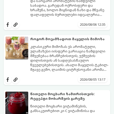
და საოცარი არომატების ნამდვილი
საბადოა. გარედან ოქროსფერი და
ხრაშუნა, ხოლო შიგნიდან ნაზი და მწვანე
ფალაფელის ბურთულები იდეალურია
პიტაში (არაბულ პურში) ჩასადებად,
ამ რეცეპტის მთავარი საიდუმლო იმაში
სალათებთან ერთად ან ტახინის (სესამის)
მდგომარეობს, რომ გამოიყენება
2026/08/06 12:35
სოუსთან მირთმევისთვის.
გამომშრალი და ჩამბალი მუხუდო და არა
დაკონსერვებული, რათა ბურთულებმა
შეწვისას ფორმა იდეალურად შეინარჩუნოს
როგორ მოვამზადოთ მაყვლის მიმოზა
და არ დაიშალოს.
მომზადების დრო: 20 წუთი (დამატებით
კლასიკური მიმოზას ეს არომატული,
მუხუდოს ჩალბობის დრო: 12-24 საათი)
ულამაზესი იისფერი ვარიაცია ნამდვილი
შეწვის დრო: 10–15 წუთი ულუფა: 20–24 ცალი
მშვენებაა ბრანჩებისთვის, უქმეების
ბურთულა (4–6 პორცია)
დილისთვის ან სადღესასწაულო
წვეულებებისთვის. ახალი მაყვლის ტკბილ-
მჟავე გემო, ლაიმის ციტრუსოვანი არომატი
და ცქრიალა ღვინის ბუშტუკები ქმნის
ეს სასმელი მზადდება სულ რაღაც 10 წუთში
საოცრად დახვეწილ და მაგრილებელ
და მის მომზადებას მინიმალური
2026/08/05 13:17
კოქტეილს.
ინგრედიენტები სჭირდება.
მომზადების დრო: 10 წუთი ულუფა: 4–6
პორცია
წითელი მოცხარი ზამთრისთვის:
რეცეპტი მოხარშვის გარეშე
წითელი მოცხარი ვიტამინების,
განსაკუთრებით კი C ვიტამინისა და