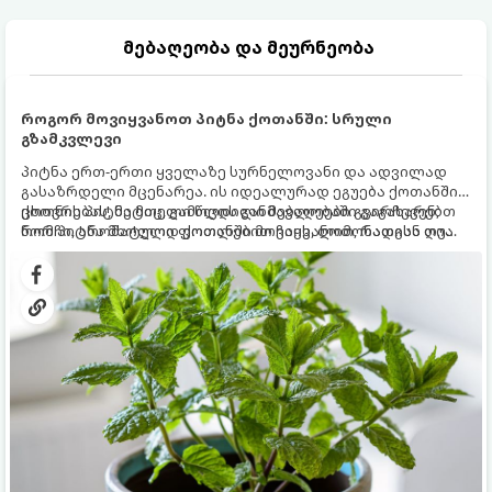
მებაღეობა და მეურნეობა
როგორ მოვიყვანოთ პიტნა ქოთანში: სრული
გზამკვლევი
პიტნა ერთ-ერთი ყველაზე სურნელოვანი და ადვილად
გასაზრდელი მცენარეა. ის იდეალურად ეგუება ქოთანში
ცხოვრებას, მეტიც, გამოცდილი მებაღეები გვირჩევენ,
ქოთნის პიტნა მთელი წლის განმავლობაში გაგახარებთ
რომ პიტნა მხოლოდ ქოთანში მოვიყვანოთ, რადგან ღია
ნორჩი, არომატული ფოთლებით ჩაის, ლიმონათისა თუ
გრუნტში (ბაღში) დარგვისას ის ფესვებით ძალიან
კერძებისთვის.
სწრაფად ვრცელდება და სხვა მცენარეებს ავიწროებს.