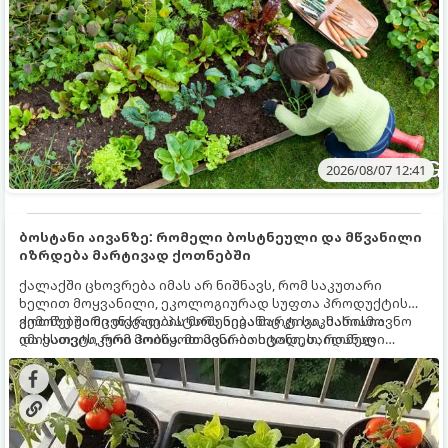
2026/08/07 12:41
ბოსტანი აივანზე: რომელი ბოსტნეული და მწვანილი
იზრდება მარტივად ქოთნებში
ქალაქში ცხოვრება იმას არ ნიშნავს, რომ საკუთარი
ხელით მოყვანილი, ეკოლოგიურად სუფთა პროდუქტის
გემოზე უარი თქვათ. პატარა აივანიც კი საკმარისია
ქოთნებში მცენარეების მოშენება მარტივი, სასიამოვნო
იმისათვის, რომ მოიწყოთ მინი-ბოსტანი, საიდანაც
და ესთეტიკური ჰობია. მთავარია იცოდეთ, რომელი
ყოველდღიურად ახალ, არომატულ მწვანილსა და
კულტურები ეგუებიან ქოთნის პირობებს ყველაზე კარგად
ბოსტნეულს მოკრეფთ.
და როგორ მოუაროთ მათ სწორად.