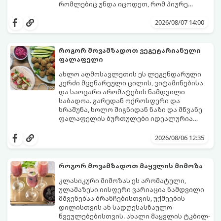
რომლებიც უნდა იცოდეთ, რომ პიურე
იდეალურად გემრიელი გამოვიდეს.
2026/08/07 14:00
როგორ მოვამზადოთ ვეგეტარიანული
ფალაფელი
ახლო აღმოსავლეთის ეს ლეგენდარული
კერძი მცენარეული ცილის, ვიტამინებისა
და საოცარი არომატების ნამდვილი
საბადოა. გარედან ოქროსფერი და
ხრაშუნა, ხოლო შიგნიდან ნაზი და მწვანე
ფალაფელის ბურთულები იდეალურია
პიტაში (არაბულ პურში) ჩასადებად,
ამ რეცეპტის მთავარი საიდუმლო იმაში
სალათებთან ერთად ან ტახინის (სესამის)
მდგომარეობს, რომ გამოიყენება
2026/08/06 12:35
სოუსთან მირთმევისთვის.
გამომშრალი და ჩამბალი მუხუდო და არა
დაკონსერვებული, რათა ბურთულებმა
შეწვისას ფორმა იდეალურად შეინარჩუნოს
როგორ მოვამზადოთ მაყვლის მიმოზა
და არ დაიშალოს.
მომზადების დრო: 20 წუთი (დამატებით
კლასიკური მიმოზას ეს არომატული,
მუხუდოს ჩალბობის დრო: 12-24 საათი)
ულამაზესი იისფერი ვარიაცია ნამდვილი
შეწვის დრო: 10–15 წუთი ულუფა: 20–24 ცალი
მშვენებაა ბრანჩებისთვის, უქმეების
ბურთულა (4–6 პორცია)
დილისთვის ან სადღესასწაულო
წვეულებებისთვის. ახალი მაყვლის ტკბილ-