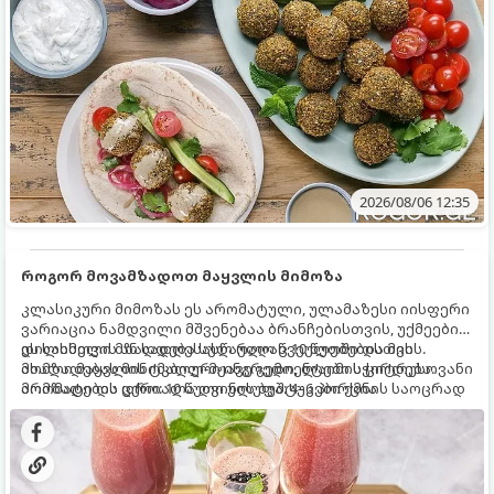
2026/08/06 12:35
როგორ მოვამზადოთ მაყვლის მიმოზა
კლასიკური მიმოზას ეს არომატული, ულამაზესი იისფერი
ვარიაცია ნამდვილი მშვენებაა ბრანჩებისთვის, უქმეების
დილისთვის ან სადღესასწაულო წვეულებებისთვის.
ეს სასმელი მზადდება სულ რაღაც 10 წუთში და მის
ახალი მაყვლის ტკბილ-მჟავე გემო, ლაიმის ციტრუსოვანი
მომზადებას მინიმალური ინგრედიენტები სჭირდება.
არომატი და ცქრიალა ღვინის ბუშტუკები ქმნის საოცრად
მომზადების დრო: 10 წუთი ულუფა: 4–6 პორცია
დახვეწილ და მაგრილებელ კოქტეილს.