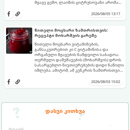
მჟავე გემო, ლაიმის ციტრუსოვანი არომატი
და ცქრიალა ღვინის ბუშტუკები ქმნის
ეს სასმელი მზადდება სულ რაღაც 10 წუთში
საოცრად დახვეწილ და მაგრილებელ
და მის მომზადებას მინიმალური
2026/08/05 13:17
კოქტეილს.
ინგრედიენტები სჭირდება.
მომზადების დრო: 10 წუთი ულუფა: 4–6
პორცია
წითელი მოცხარი ზამთრისთვის:
რეცეპტი მოხარშვის გარეშე
წითელი მოცხარი ვიტამინების,
განსაკუთრებით კი C ვიტამინისა და
ორგანული მჟავების ნამდვილი საბადოა.
თერმული დამუშავების (მოხარშვის) დროს
სასარგებლო ნივთიერებების დიდი ნაწილი
იშლება. ამიტომ, ამ კენკრის ზამთრისთვის
შესანახად საუკეთესო გზა „ცოცხალი ჯემის“
ეს მეთოდი ინარჩუნებს მოცხარის
მომზადებაა - მოხარშვის გარეშე.
ბუნებრივ, კაშკაშა გემოს, არომატს და
2026/08/03 15:02
ყველა სასარგებლო თვისებას.
დასვი კითხვა