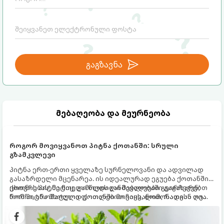
გაგზავნა
მებაღეობა და მეურნეობა
როგორ მოვიყვანოთ პიტნა ქოთანში: სრული
გზამკვლევი
პიტნა ერთ-ერთი ყველაზე სურნელოვანი და ადვილად
გასაზრდელი მცენარეა. ის იდეალურად ეგუება ქოთანში
ცხოვრებას, მეტიც, გამოცდილი მებაღეები გვირჩევენ,
ქოთნის პიტნა მთელი წლის განმავლობაში გაგახარებთ
რომ პიტნა მხოლოდ ქოთანში მოვიყვანოთ, რადგან ღია
ნორჩი, არომატული ფოთლებით ჩაის, ლიმონათისა თუ
გრუნტში (ბაღში) დარგვისას ის ფესვებით ძალიან
კერძებისთვის.
სწრაფად ვრცელდება და სხვა მცენარეებს ავიწროებს.