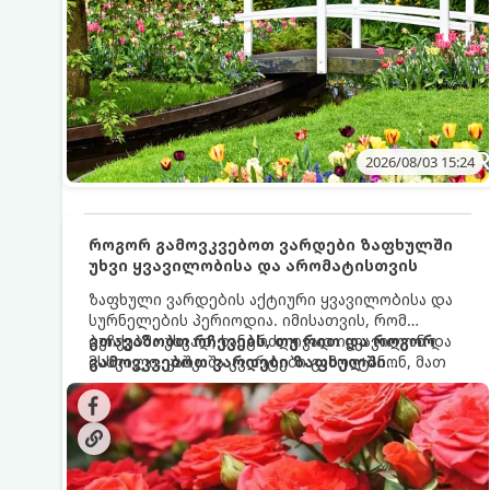
2026/08/03 15:24
როგორ გამოვკვებოთ ვარდები ზაფხულში
უხვი ყვავილობისა და არომატისთვის
ზაფხული ვარდების აქტიური ყვავილობისა და
სურნელების პერიოდია. იმისათვის, რომ
ბუჩქებმა უხვად, ხანგრძლივად იყვავილონ და
გთავაზობთ რჩევებს, თუ რით და როგორ
მსხვილი, კაშკაშა კვირტები გამოიტანონ, მათ
გამოვკვებოთ ვარდები ზაფხულში
რეგულარული და სწორი გამოკვება
საუკეთესო შედეგის მისაღწევად:
სჭირდებათ. ზაფხულის პერიოდში მცენარის
მოთხოვნილებები იცვლება, ამიტომ
მნიშვნელოვანია ვიცოდეთ, რომელი სასუქები
გამოიყენება ამ დროს.