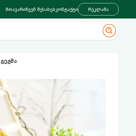
მთავარი
ჩვენ შესახებ
კონტაქტი
რეკლამა
გეგმა