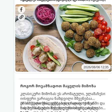
სალათებთან ერთად ან ტახინის (სესამის)
იდეალურად შეინარჩუნოს და არ დაიშალოს.
დრო: 10–15 წუთი ულუფა: 20–24 ცალი ბურთულა
სოუსთან მირთმევისთვის.
(4–6 პორცია)
2026/08/06 12:35
როგორ მოვამზადოთ მაყვლის მიმოზა
კლასიკური მიმოზას ეს არომატული, ულამაზესი
იისფერი ვარიაცია ნამდვილი მშვენებაა
ბრანჩებისთვის, უქმეების დილისთვის ან
ეს სასმელი მზადდება სულ რაღაც 10 წუთში და
სადღესასწაულო წვეულებებისთვის. ახალი
მის მომზადებას მინიმალური ინგრედიენტები