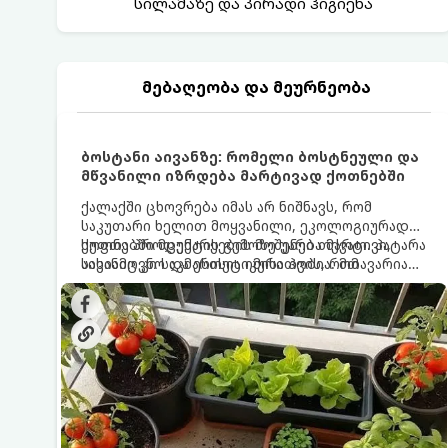
სილამაზე და პირადი ჰიგიენა
მებაღეობა და მეურნეობა
ბოსტანი აივანზე: რომელი ბოსტნეული და
მწვანილი იზრდება მარტივად ქოთნებში
ქალაქში ცხოვრება იმას არ ნიშნავს, რომ
საკუთარი ხელით მოყვანილი, ეკოლოგიურად
სუფთა პროდუქტის გემოზე უარი თქვათ. პატარა
ქოთნებში მცენარეების მოშენება მარტივი,
აივანიც კი საკმარისია იმისათვის, რომ
სასიამოვნო და ესთეტიკური ჰობია. მთავარია
მოიწყოთ მინი-ბოსტანი, საიდანაც
იცოდეთ, რომელი კულტურები ეგუებიან
ყოველდღიურად ახალ, არომატულ მწვანილსა
ქოთნის პირობებს ყველაზე კარგად და როგორ
და ბოსტნეულს მოკრეფთ.
მოუაროთ მათ სწორად.