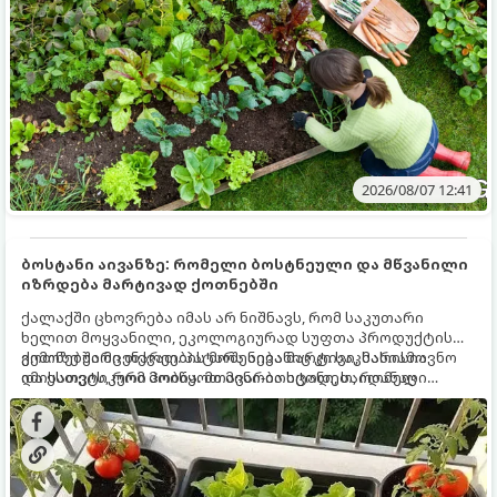
2026/08/07 12:41
ბოსტანი აივანზე: რომელი ბოსტნეული და მწვანილი
იზრდება მარტივად ქოთნებში
ქალაქში ცხოვრება იმას არ ნიშნავს, რომ საკუთარი
ხელით მოყვანილი, ეკოლოგიურად სუფთა პროდუქტის
გემოზე უარი თქვათ. პატარა აივანიც კი საკმარისია
ქოთნებში მცენარეების მოშენება მარტივი, სასიამოვნო
იმისათვის, რომ მოიწყოთ მინი-ბოსტანი, საიდანაც
და ესთეტიკური ჰობია. მთავარია იცოდეთ, რომელი
ყოველდღიურად ახალ, არომატულ მწვანილსა და
კულტურები ეგუებიან ქოთნის პირობებს ყველაზე კარგად
ბოსტნეულს მოკრეფთ.
და როგორ მოუაროთ მათ სწორად.