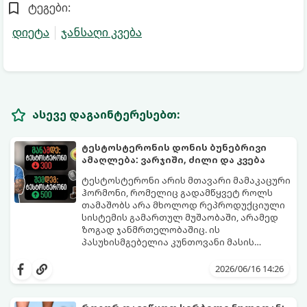
ტეგები:
დიეტა
ჯანსაღი კვება
ასევე დაგაინტერესებთ:
ტესტოსტერონის დონის ბუნებრივი
ამაღლება: ვარჯიში, ძილი და კვება
ტესტოსტერონი არის მთავარი მამაკაცური
ჰორმონი, რომელიც გადამწყვეტ როლს
თამაშობს არა მხოლოდ რეპროდუქციული
სისტემის გამართულ მუშაობაში, არამედ
ზოგად ჯანმრთელობაშიც. ის
პასუხისმგებელია კუნთოვანი მასის
ზრდაზე, ძვლების სიმტკიცეზე, ენერგიის
30 წლის ასაკის შემდეგ მამაკაცის
დონეზე, გუნება-განწყობაზე,
ორგანიზმში ტესტოსტერონის დონე
2026/06/16 14:26
მეტაბოლიზმსა და ლიბიდოზე (სექსუალურ
ბუნებრივად, ყოველწლიურად
ლტოლვაზე).
დაახლოებით 1%-ით იკლებს. თუმცა,
თანამედროვე სტრესული ცხოვრების წესი,