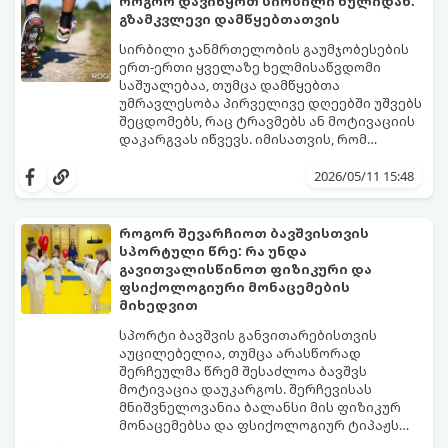
როგორ დავიწყოთ სირბილი ნულიდან:
არასწორი კვება და უმოძრაობა ამ პროცესს
გზამკვლევი დამწყებთათვის
კატასტროფულად აჩქარებს. დაბალი
სინთეტიკური ჰორმონალური თერაპიის
ტესტოსტერონი იწვევს მუდმივ
დაწყებამდე, რომელსაც ხშირად
სირბილი ჯანმრთელობის გაუმჯობესების
დაღლილობას, დეპრესიას, კუნთების
სერიოზული გვერდითი ეფექტები აქვს,
ერთ-ერთი ყველაზე ხელმისაწვდომი
განლევასა და ცხიმის დაგროვებას მუცლის
უმჯობესია ორგანიზმს ტესტოსტერონის
საშუალებაა, თუმცა დამწყებთა
არეში.
გამომუშავებაში ბუნებრივი, მეცნიერულად
უმრავლესობა პირველივე დღეებში უშვებს
დადასტურებული გზებით დაეხმაროთ.
შეცდომებს, რაც ტრავმებს ან მოტივაციის
წარმოგიდგენთ ტესტოსტერონის
დაკარგვას იწვევს. იმისათვის, რომ
ბუნებრივად ამაღლების 3 მთავარ
სირბილი თქვენი ცხოვრების სასიამოვნო
საყრდენს:
ნაწილად იქცეს, მიჰყევით ამ ინსტრუქციას:
2026/05/11 15:48
როგორ შევარჩიოთ ბავშვისთვის
სპორტული წრე: რა უნდა
გავითვალისწინოთ ფიზიკური და
ფსიქოლოგიური მონაცემების
მიხედვით
სპორტი ბავშვის განვითარებისთვის
აუცილებელია, თუმცა არასწორად
შერჩეულმა წრემ შესაძლოა ბავშვს
მოტივაცია დაუკარგოს. შერჩევისას
მნიშვნელოვანია ბალანსი მის ფიზიკურ
მონაცემებსა და ფსიქოლოგიურ ტიპაჟს
შორის.