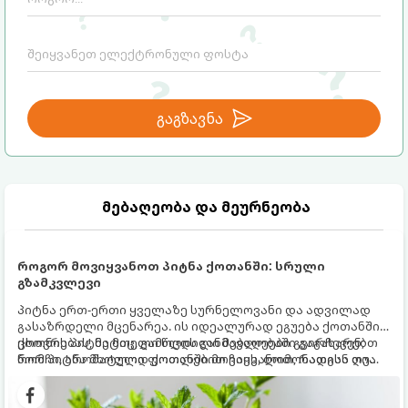
გაგზავნა
მებაღეობა და მეურნეობა
როგორ მოვიყვანოთ პიტნა ქოთანში: სრული
გზამკვლევი
პიტნა ერთ-ერთი ყველაზე სურნელოვანი და ადვილად
გასაზრდელი მცენარეა. ის იდეალურად ეგუება ქოთანში
ცხოვრებას, მეტიც, გამოცდილი მებაღეები გვირჩევენ,
ქოთნის პიტნა მთელი წლის განმავლობაში გაგახარებთ
რომ პიტნა მხოლოდ ქოთანში მოვიყვანოთ, რადგან ღია
ნორჩი, არომატული ფოთლებით ჩაის, ლიმონათისა თუ
გრუნტში (ბაღში) დარგვისას ის ფესვებით ძალიან
კერძებისთვის.
სწრაფად ვრცელდება და სხვა მცენარეებს ავიწროებს.