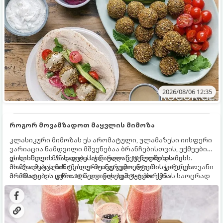
2026/08/06 12:35
როგორ მოვამზადოთ მაყვლის მიმოზა
კლასიკური მიმოზას ეს არომატული, ულამაზესი იისფერი
ვარიაცია ნამდვილი მშვენებაა ბრანჩებისთვის, უქმეების
დილისთვის ან სადღესასწაულო წვეულებებისთვის.
ეს სასმელი მზადდება სულ რაღაც 10 წუთში და მის
ახალი მაყვლის ტკბილ-მჟავე გემო, ლაიმის ციტრუსოვანი
მომზადებას მინიმალური ინგრედიენტები სჭირდება.
არომატი და ცქრიალა ღვინის ბუშტუკები ქმნის საოცრად
მომზადების დრო: 10 წუთი ულუფა: 4–6 პორცია
დახვეწილ და მაგრილებელ კოქტეილს.