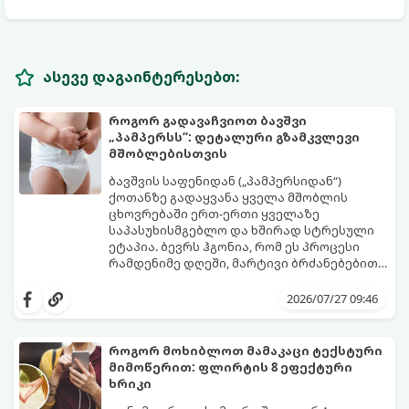
ასევე დაგაინტერესებთ:
როგორ გადავაჩვიოთ ბავშვი
„პამპერსს“: დეტალური გზამკვლევი
მშობლებისთვის
ბავშვის საფენიდან („პამპერსიდან“)
ქოთანზე გადაყვანა ყველა მშობლის
ცხოვრებაში ერთ-ერთი ყველაზე
საპასუხისმგებლო და ხშირად სტრესული
ეტაპია. ბევრს ჰგონია, რომ ეს პროცესი
რამდენიმე დღეში, მარტივი ბრძანებებით
წყდება, თუმცა სინამდვილეში ეს არის
გთავაზობთ დეტალურ გზამკვლევს, თუ
ფიზიოლოგიური და ფსიქოლოგიური
როგორ გახადოთ ეს პროცესი
2026/07/27 09:46
მომწიფების პროცესი, რომელიც
უმტკივნეულო როგორც ბავშვისთვის,
ინდივიდუალურ მიდგომასა და
ისე თქვენთვის.
მოთმინებას მოითხოვს.
როგორ მოხიბლოთ მამაკაცი ტექსტური
მიმოწერით: ფლირტის 8 ეფექტური
ხრიკი