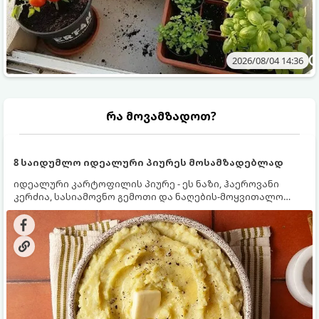
2026/08/04 14:36
რა მოვამზადოთ?
8 საიდუმლო იდეალური პიურეს მოსამზადებლად
იდეალური კარტოფილის პიურე - ეს ნაზი, ჰაეროვანი
კერძია, სასიამოვნო გემოთი და ნაღების-მოყვითალო
ფერით. მისი მომზადება ძალიან მარტივია, მაგრამ
არსებობს რამდენიმე საიდუმლო, რომლებიც უნდა
იცოდეთ, რომ პიურე იდეალურად გემრიელი გამოვიდეს.