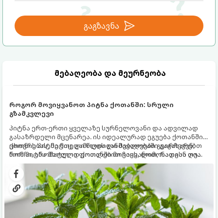
გაგზავნა
მებაღეობა და მეურნეობა
როგორ მოვიყვანოთ პიტნა ქოთანში: სრული
გზამკვლევი
პიტნა ერთ-ერთი ყველაზე სურნელოვანი და ადვილად
გასაზრდელი მცენარეა. ის იდეალურად ეგუება ქოთანში
ცხოვრებას, მეტიც, გამოცდილი მებაღეები გვირჩევენ,
ქოთნის პიტნა მთელი წლის განმავლობაში გაგახარებთ
რომ პიტნა მხოლოდ ქოთანში მოვიყვანოთ, რადგან ღია
ნორჩი, არომატული ფოთლებით ჩაის, ლიმონათისა თუ
გრუნტში (ბაღში) დარგვისას ის ფესვებით ძალიან
კერძებისთვის.
სწრაფად ვრცელდება და სხვა მცენარეებს ავიწროებს.