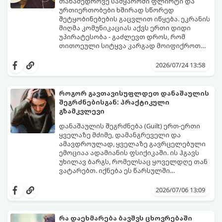
თანამედროვე სამყაროში ფლირტი და
ურთიერთობები ხშირად სწორედ
შეტყობინებების გაცვლით იწყება. ეკრანის
მიღმა კომუნიკაციას აქვს ერთი დიდი
უპირატესობა - გაძლევთ დროს, რომ
თითოეული სიტყვა კარგად მოიფიქროთ
და საიდუმლოებით მოცული, მიმზიდველი
თუ გსურთ, რომ მან ტელეფონს თვალი ვერ
იმიჯი შექმნათ.
მოაცილოს და მოუთმენლად ელოდოს
2026/07/24 13:58
თქვენს ყოველ შეტყობინებას, გამოიყენეთ
ფსიქოლოგიაზე დაფუძნებული ეს 10 ოქროს
წესი:
როგორ გავთავისუფლდეთ დანაშაულის
შეგრძნებისგან: პრაქტიკული
გზამკვლევი
დანაშაულის შეგრძნება (Guilt) ერთ-ერთი
ყველაზე მძიმე, დამანგრეველი და
ამავდროულად, ყველაზე გავრცელებული
ემოციაა ადამიანის ფსიქიკაში. ის ჰგავს
უხილავ ბარგს, რომელსაც ყოველდღე თან
ვატარებთ. იქნება ეს წარსულში
დაშვებული შეცდომა, ვინმესთვის გულის
ფსიქოთერაპიაში მიიჩნევა, რომ
ტკენა, ოჯახის წევრებისთვის
დანაშაულის გრძნობას აქვს თავისი
2026/07/06 13:09
არასაკმარისი დროის დათმობა თუ
დადებითი, ევოლუციური ფუნქციაც ის
საკუთარი თავის მიმართ წაყენებული
გვკარნახობს, როდის დავარღვიეთ
გადაჭარბებული მოთხოვნები
საკუთარი თუ საზოგადოებრივი მორალური
რა დაეხმარება ბავშვს ცხოვრებაში