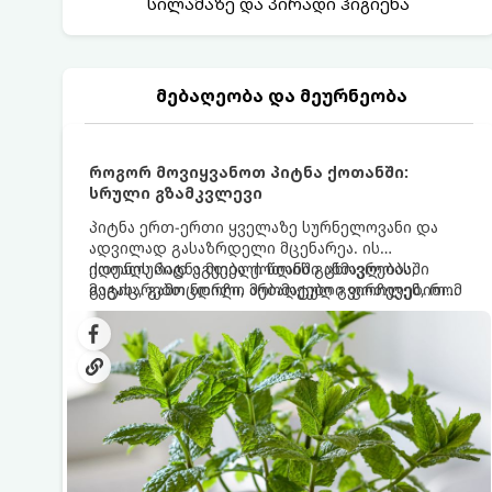
სილამაზე და პირადი ჰიგიენა
მებაღეობა და მეურნეობა
როგორ მოვიყვანოთ პიტნა ქოთანში:
სრული გზამკვლევი
პიტნა ერთ-ერთი ყველაზე სურნელოვანი და
ადვილად გასაზრდელი მცენარეა. ის
იდეალურად ეგუება ქოთანში ცხოვრებას,
ქოთნის პიტნა მთელი წლის განმავლობაში
მეტიც, გამოცდილი მებაღეები გვირჩევენ, რომ
გაგახარებთ ნორჩი, არომატული ფოთლებით
პიტნა მხოლოდ ქოთანში მოვიყვანოთ, რადგან
ჩაის, ლიმონათისა თუ კერძებისთვის.
ღია გრუნტში (ბაღში) დარგვისას ის ფესვებით
ძალიან სწრაფად ვრცელდება და სხვა
მცენარეებს ავიწროებს.