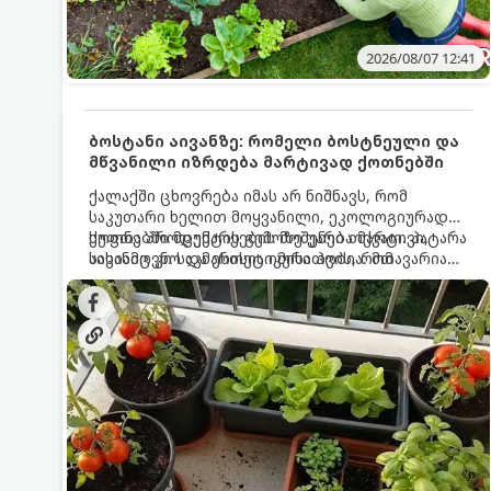
2026/08/07 12:41
ბოსტანი აივანზე: რომელი ბოსტნეული და
მწვანილი იზრდება მარტივად ქოთნებში
ქალაქში ცხოვრება იმას არ ნიშნავს, რომ
საკუთარი ხელით მოყვანილი, ეკოლოგიურად
სუფთა პროდუქტის გემოზე უარი თქვათ. პატარა
ქოთნებში მცენარეების მოშენება მარტივი,
აივანიც კი საკმარისია იმისათვის, რომ
სასიამოვნო და ესთეტიკური ჰობია. მთავარია
მოიწყოთ მინი-ბოსტანი, საიდანაც
იცოდეთ, რომელი კულტურები ეგუებიან
ყოველდღიურად ახალ, არომატულ მწვანილსა
ქოთნის პირობებს ყველაზე კარგად და როგორ
და ბოსტნეულს მოკრეფთ.
მოუაროთ მათ სწორად.