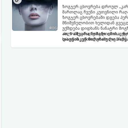
ზოგჯერ ცხოვრება დროულ „კარა
მართლაც ჩვენი კუთვნილი რაღ
ზოგჯერ ცხოვრებაში დგება პე
მნიშვნელობით ხელიდან გვეცლე
უქმდება დიდხანს ნანატრი მოგ
ახლობლებად ვთვლიდით, უეცრა
აი, 5 აშკარა ნიშანი იმისა, 
სასოწარკვეთილებაში ჩავარდნა
დაცვისკენ მიმართული სამყ
ფენომენი ხშირად სხვანაირად გ
არაცნობიერის) ფარული დამცავ
მაგრამ ჯერ კიდევ უხილავი სა