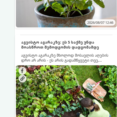
2026/08/07 12:46
აგვისტო აგარაკზე: ეს 5 საქმე უნდა
მოასწროთ შემოდგომის დადგომამდე
აგვისტო აგარაკზე მხოლოდ მოსავლის აღების
დრო არ არის - ეს არის გადამწყვეტი თვე,
როდესაც საფუძველი ეყრება მომავალი წლის
მოსავალს და ბაღი მზადდება შემოდგომა-
ზამთრის სეზონისთვის. იმისათვის, რომ
ნიადაგმა ენერგია აღიდგინოს, ხოლო
მცენარეებმა ზამთარს გაუძლონ, აგვისტოს
ბოლომდე 5 მნიშვნელოვანი საქმის გაკეთება
უნდა მოასწროთ: