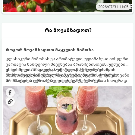
2026/07/31 11:05
რა მოვამზადოთ?
როგორ მოვამზადოთ მაყვლის მიმოზა
კლასიკური მიმოზას ეს არომატული, ულამაზესი იისფერი
ვარიაცია ნამდვილი მშვენებაა ბრანჩებისთვის, უქმეების
დილისთვის ან სადღესასწაულო წვეულებებისთვის.
ეს სასმელი მზადდება სულ რაღაც 10 წუთში და მის
ახალი მაყვლის ტკბილ-მჟავე გემო, ლაიმის ციტრუსოვანი
მომზადებას მინიმალური ინგრედიენტები სჭირდება.
არომატი და ცქრიალა ღვინის ბუშტუკები ქმნის საოცრად
მომზადების დრო: 10 წუთი ულუფა: 4–6 პორცია
დახვეწილ და მაგრილებელ კოქტეილს.