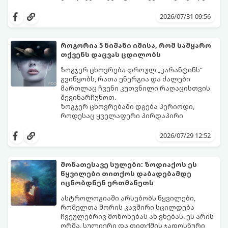
ენერგეტიკულ ნაკადებს, რომლებიც
გაიგეთ, მოხვდით თუ არა იმ იღბლიანთა
ზოდიაქოს 4 ნიშანს ფინანსური წარმატების
შორის, ვისაც აგვისტოში ფინანსური
2026/07/31 09:56
მიღწევასა და შემოსავლების
იღბალი გაუღიმებს:
საგრძნობლად გაზრდაში დაეხმარება.
როგორია 5 ნიშანი იმისა, რომ სამყარო
თქვენს დაცვას ცდილობს
ზოგჯერ ცხოვრება დროულ „კარანტინს“
გვიწყობს, რათა ენერგია და ძალები
მართლაც ჩვენი კუთვნილი რაღაცისთვის
შევინარჩუნოთ.
ზოგჯერ ცხოვრებაში დგება პერიოდი,
როდესაც ყველაფერი პირდაპირი
მნიშვნელობით ხელიდან გვეცლება:
იშლება მნიშვნელოვანი გარიგებები,
2026/07/29 12:52
უქმდება დიდხანს ნანატრი მოგზაურობები,
ხოლო ადამიანები, რომლებსაც
ახლობლებად ვთვლიდით, უეცრად მიდიან.
აი, 5 აშკარა ნიშანი იმისა, რომ
მონათესავე სულები: ზოდიაქოს ეს
ასეთ მომენტებში ადვილია
მომხდარი მარცხი სასჯელი კი არა,
წყვილები თითქოს დაბადებამდე
სასოწარკვეთილებაში ჩავარდნა. თუმცა
თქვენი დაცვისკენ მიმართული
იცნობდნენ ერთმანეთს
ეზოთერიკასა და ფსიქოლოგიაში ეს
სამყაროს მცდელობაა:
ფენომენი ხშირად სხვანაირად
ასტროლოგიაში არსებობს წყვილები,
განიხილება: როგორც სამყაროს (ან ჩვენი
რომელთა შორის კავშირი სცილდება
არაცნობიერის) ფარული დამცავი
ჩვეულებრივ მოწონებას ან ვნებას. ეს არის
მექანიზმების მუშაობა, რომელთაც
ღრმა, სულიერი და თითქმის ჯადოსნური