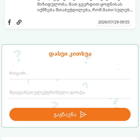
რეალური, მაგრამ ჯერ კიდევ უხილავი
მიზიდულობა. მათ გვერდით ყოფნისას
საფრთხისგან შორს მივყავართ.
იქმნება შთაბეჭდილება, რომ მათი სულები
ერთმანეთს ჯერ კიდევ ამ ქვეყნად
გთავაზობთ ზოდიაქოს ნიშნების იმ
მოვლენამდე შეხვდნენ.
იდეალურ წყვილებს, რომლებიც
2026/07/29 09:55
ერთმანეთისთვის ნამდვილ
მონათესავე სულებს წარმოადგენენ:
დასვი კითხვა
გაგზავნა