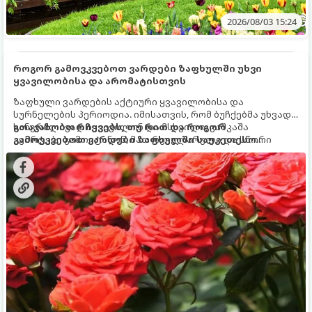
2026/08/03 15:24
როგორ გამოვკვებოთ ვარდები ზაფხულში უხვი
ყვავილობისა და არომატისთვის
ზაფხული ვარდების აქტიური ყვავილობისა და
სურნელების პერიოდია. იმისათვის, რომ ბუჩქებმა უხვად,
ხანგრძლივად იყვავილონ და მსხვილი, კაშკაშა
გთავაზობთ რჩევებს, თუ რით და როგორ
კვირტები გამოიტანონ, მათ რეგულარული და სწორი
გამოვკვებოთ ვარდები ზაფხულში საუკეთესო
გამოკვება სჭირდებათ. ზაფხულის პერიოდში მცენარის
შედეგის მისაღწევად:
მოთხოვნილებები იცვლება, ამიტომ მნიშვნელოვანია
ვიცოდეთ, რომელი სასუქები გამოიყენება ამ დროს.