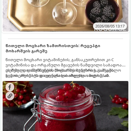
2026/08/05 13:17
წითელი მოცხარი ზამთრისთვის: რეცეპტი
მოხარშვის გარეშე
წითელი მოცხარი ვიტამინების, განსაკუთრებით კი C
ვიტამინისა და ორგანული მჟავების ნამდვილი საბადოა.
თერმული დამუშავების (მოხარშვის) დროს სასარგებლო
ეს მეთოდი ინარჩუნებს მოცხარის ბუნებრივ, კაშკაშა
ნივთიერებების დიდი ნაწილი იშლება. ამიტომ, ამ
გემოს, არომატს და ყველა სასარგებლო თვისებას.
კენკრის ზამთრისთვის შესანახად საუკეთესო გზა
„ცოცხალი ჯემის“ მომზადებაა - მოხარშვის გარეშე.