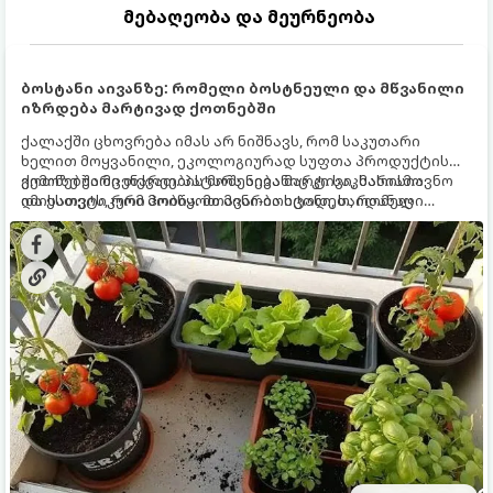
მებაღეობა და მეურნეობა
ბოსტანი აივანზე: რომელი ბოსტნეული და მწვანილი
იზრდება მარტივად ქოთნებში
ქალაქში ცხოვრება იმას არ ნიშნავს, რომ საკუთარი
ხელით მოყვანილი, ეკოლოგიურად სუფთა პროდუქტის
გემოზე უარი თქვათ. პატარა აივანიც კი საკმარისია
ქოთნებში მცენარეების მოშენება მარტივი, სასიამოვნო
იმისათვის, რომ მოიწყოთ მინი-ბოსტანი, საიდანაც
და ესთეტიკური ჰობია. მთავარია იცოდეთ, რომელი
ყოველდღიურად ახალ, არომატულ მწვანილსა და
კულტურები ეგუებიან ქოთნის პირობებს ყველაზე კარგად
ბოსტნეულს მოკრეფთ.
და როგორ მოუაროთ მათ სწორად.