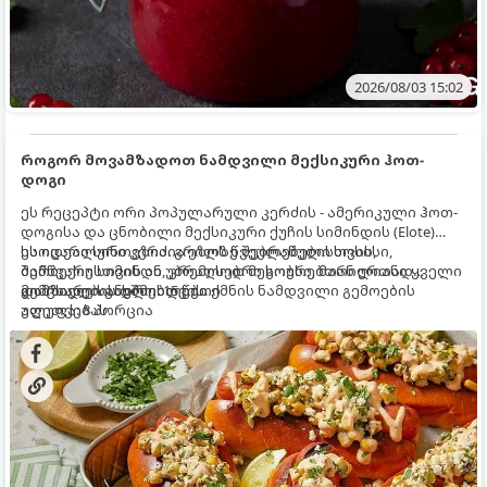
2026/08/03 15:02
როგორ მოვამზადოთ ნამდვილი მექსიკური ჰოთ-
დოგი
ეს რეცეპტი ორი პოპულარული კერძის - ამერიკული ჰოთ-
დოგისა და ცნობილი მექსიკური ქუჩის სიმინდის (Elote)
საოცარი სინთეზია. გრილზე შებრაწული სოსისი,
ეს იდეალური კერძია ეზოს წვეულებებისთვის,
შემწვარი სიმინდი, კრემისებრი სოუსი, მარილიანი ყველი
ბარბექიუსთვის ან უბრალოდ მეგობრებთან ერთად
და ცხარე სანელებლები ქმნის ნამდვილი გემოების
გემრიელი ვახშმისთვის.
მომზადების დრო: 15 წუთი
აფეთქებას.
ულუფა: 8 პორცია