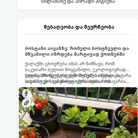
სილამაზე და პირადი ჰიგიენა
მებაღეობა და მეურნეობა
ბოსტანი აივანზე: რომელი ბოსტნეული და
მწვანილი იზრდება მარტივად ქოთნებში
ქალაქში ცხოვრება იმას არ ნიშნავს, რომ
საკუთარი ხელით მოყვანილი, ეკოლოგიურად
სუფთა პროდუქტის გემოზე უარი თქვათ. პატარა
ქოთნებში მცენარეების მოშენება მარტივი,
აივანიც კი საკმარისია იმისათვის, რომ
სასიამოვნო და ესთეტიკური ჰობია. მთავარია
მოიწყოთ მინი-ბოსტანი, საიდანაც
იცოდეთ, რომელი კულტურები ეგუებიან
ყოველდღიურად ახალ, არომატულ მწვანილსა
ქოთნის პირობებს ყველაზე კარგად და როგორ
და ბოსტნეულს მოკრეფთ.
მოუაროთ მათ სწორად.