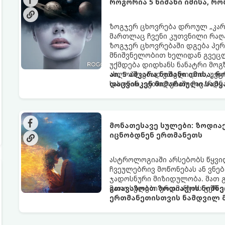
როგორია 5 ნიშანი იმისა, რ
ზოგჯერ ცხოვრება დროულ „კარა
მართლაც ჩვენი კუთვნილი რაღ
ზოგჯერ ცხოვრებაში დგება პე
მნიშვნელობით ხელიდან გვეცლე
უქმდება დიდხანს ნანატრი მოგ
ახლობლებად ვთვლიდით, უეცრა
აი, 5 აშკარა ნიშანი იმისა, 
სასოწარკვეთილებაში ჩავარდნა
დაცვისკენ მიმართული სამყ
ფენომენი ხშირად სხვანაირად გ
არაცნობიერის) ფარული დამცავ
მაგრამ ჯერ კიდევ უხილავი სა
მონათესავე სულები: ზოდია
იცნობდნენ ერთმანეთს
ასტროლოგიაში არსებობს წყვი
ჩვეულებრივ მოწონებას ან ვნებ
ჯადოსნური მიზიდულობა. მათ 
მათი სულები ერთმანეთს ჯერ კ
გთავაზობთ ზოდიაქოს ნიშნე
ერთმანეთისთვის ნამდვილ მ