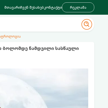
მთავარი
ჩვენ შესახებ
კონტაქტი
რეკლამა
ასტროლოგია
ის ბოლომდე ნამდვილი სასწაული