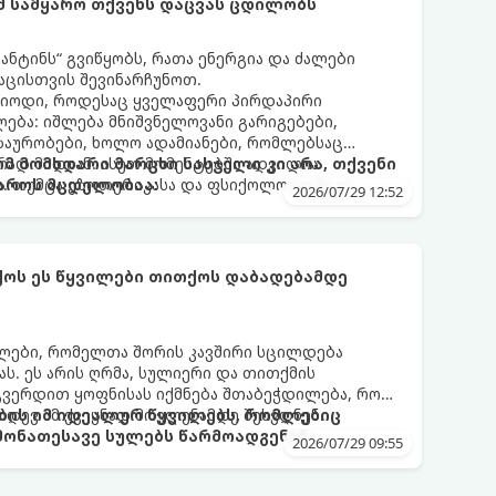
ომ სამყარო თქვენს დაცვას ცდილობს
ნტინს“ გვიწყობს, რათა ენერგია და ძალები
აცისთვის შევინარჩუნოთ.
რიოდი, როდესაც ყველაფერი პირდაპირი
ბა: იშლება მნიშვნელოვანი გარიგებები,
ზაურობები, ხოლო ადამიანები, რომლებსაც
დ მიდიან. ასეთ მომენტებში ადვილია
რომ მომხდარი მარცხი სასჯელი კი არა, თქვენი
. თუმცა ეზოთერიკასა და ფსიქოლოგიაში ეს
აროს მცდელობაა:
2026/07/29 12:52
ანიხილება: როგორც სამყაროს (ან ჩვენი
ი მექანიზმების მუშაობა, რომელთაც რეალური,
ფრთხისგან შორს მივყავართ.
ქოს ეს წყვილები თითქოს დაბადებამდე
ლები, რომელთა შორის კავშირი სცილდება
ას. ეს არის ღრმა, სულიერი და თითქმის
გვერდით ყოფნისას იქმნება შთაბეჭდილება, რომ
იდევ ამ ქვეყნად მოვლენამდე შეხვდნენ.
ბის იმ იდეალურ წყვილებს, რომლებიც
ონათესავე სულებს წარმოადგენენ:
2026/07/29 09:55