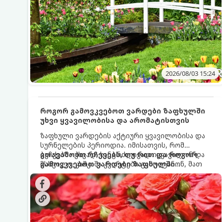
2026/08/03 15:24
როგორ გამოვკვებოთ ვარდები ზაფხულში
უხვი ყვავილობისა და არომატისთვის
ზაფხული ვარდების აქტიური ყვავილობისა და
სურნელების პერიოდია. იმისათვის, რომ
ბუჩქებმა უხვად, ხანგრძლივად იყვავილონ და
გთავაზობთ რჩევებს, თუ რით და როგორ
მსხვილი, კაშკაშა კვირტები გამოიტანონ, მათ
გამოვკვებოთ ვარდები ზაფხულში
რეგულარული და სწორი გამოკვება
საუკეთესო შედეგის მისაღწევად:
სჭირდებათ. ზაფხულის პერიოდში მცენარის
მოთხოვნილებები იცვლება, ამიტომ
მნიშვნელოვანია ვიცოდეთ, რომელი სასუქები
გამოიყენება ამ დროს.