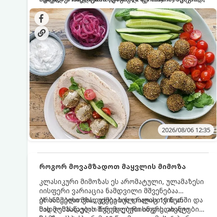
სალათებთან ერთად ან ტახინის (სესამის)
იდეალურად შეინარჩუნოს და არ დაიშალოს.
დრო: 10–15 წუთი ულუფა: 20–24 ცალი ბურთულა
სოუსთან მირთმევისთვის.
(4–6 პორცია)
2026/08/06 12:35
როგორ მოვამზადოთ მაყვლის მიმოზა
კლასიკური მიმოზას ეს არომატული, ულამაზესი
იისფერი ვარიაცია ნამდვილი მშვენებაა
ბრანჩებისთვის, უქმეების დილისთვის ან
ეს სასმელი მზადდება სულ რაღაც 10 წუთში და
სადღესასწაულო წვეულებებისთვის. ახალი
მის მომზადებას მინიმალური ინგრედიენტები