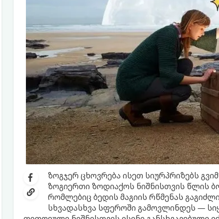
ზოგჯერ ცხოვრება ისეთ სიურპრიზებს გვი
ზოგიერთი ზოდიაქოს ნიშნისთვის წლის ბ
რომლებიც ბედის მაგიის რწმენას გაგიძლი
სხვადასხვა სფეროში გამოვლინდეს — სიყ
თითოეული ნიშნისთვის ისინი განსხვავებული იქ