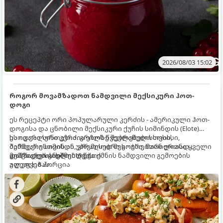
2026/08/03 15:02
როგორ მოვამზადოთ ნამდვილი მექსიკური ჰოთ-
დოგი
ეს რეცეპტი ორი პოპულარული კერძის - ამერიკული ჰოთ-
დოგისა და ცნობილი მექსიკური ქუჩის სიმინდის (Elote)
საოცარი სინთეზია. გრილზე შებრაწული სოსისი,
ეს იდეალური კერძია ეზოს წვეულებებისთვის,
შემწვარი სიმინდი, კრემისებრი სოუსი, მარილიანი ყველი
ბარბექიუსთვის ან უბრალოდ მეგობრებთან ერთად
და ცხარე სანელებლები ქმნის ნამდვილი გემოების
გემრიელი ვახშმისთვის.
მომზადების დრო: 15 წუთი
აფეთქებას.
ულუფა: 8 პორცია