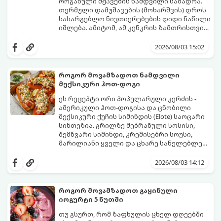
ორგანული მჟავების ნამდვილი საბადოა.
თერმული დამუშავების (მოხარშვის) დროს
სასარგებლო ნივთიერებების დიდი ნაწილი
იშლება. ამიტომ, ამ კენკრის ზამთრისთვის
შესანახად საუკეთესო გზა „ცოცხალი ჯემის“
ეს მეთოდი ინარჩუნებს მოცხარის
მომზადებაა - მოხარშვის გარეშე.
ბუნებრივ, კაშკაშა გემოს, არომატს და
2026/08/03 15:02
ყველა სასარგებლო თვისებას.
როგორ მოვამზადოთ ნამდვილი
მექსიკური ჰოთ-დოგი
ეს რეცეპტი ორი პოპულარული კერძის -
ამერიკული ჰოთ-დოგისა და ცნობილი
მექსიკური ქუჩის სიმინდის (Elote) საოცარი
სინთეზია. გრილზე შებრაწული სოსისი,
შემწვარი სიმინდი, კრემისებრი სოუსი,
მარილიანი ყველი და ცხარე სანელებლები
ქმნის ნამდვილი გემოების აფეთქებას.
ეს იდეალური კერძია ეზოს
წვეულებებისთვის, ბარბექიუსთვის ან
2026/08/03 14:12
უბრალოდ მეგობრებთან ერთად გემრიელი
ვახშმისთვის.
მომზადების დრო: 15 წუთი
როგორ მოვამზადოთ გაყინული
ულუფა: 8 პორცია
იოგურტი 5 წუთში
თუ გსურთ, რომ ზაფხულის ცხელ დღეებში