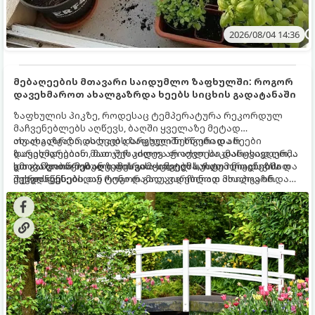
2026/08/04 14:36
მებაღეების მთავარი საიდუმლო ზაფხულში: როგორ
დავეხმაროთ ახალგაზრდა ხეებს სიცხის გადატანაში
ზაფხულის პიკზე, როდესაც ტემპერატურა რეკორდულ
მაჩვენებლებს აღწევს, ბაღში ყველაზე მეტად
ახალგაზრდა, ახლად დარგული ნერგები და ხეები
თუ ახალგაზრდა ხეებს ზაფხულში სწორად არ
ზარალდებიან. მათ ჯერ კიდევ არ აქვთ საკმარისად ღრმა
დავეხმარებით, მათ შესაძლოა ფოთლები დასცვივდეთ,
და განვითარებული ფესვთა სისტემა, რათა ნიადაგის
ხმობა დაიწყონ ან ზამთრის ყინვებს სუსტი ორგანიზმით
გთავაზობთ მებაღეების გამოცდილ საიდუმლოებებსა და
ქვედა ფენებიდან ტენი დამოუკიდებლად მოიპოვონ.
შეხვდნენ.
ოქროს წესებს, თუ როგორ გადავარჩინოთ ახალგაზრდა
ხეები ზაფხულის სიცხეში: