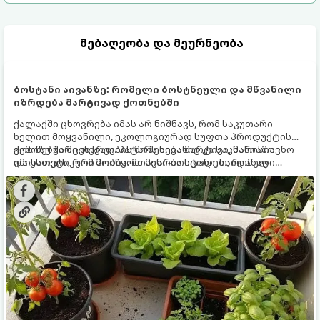
მებაღეობა და მეურნეობა
ბოსტანი აივანზე: რომელი ბოსტნეული და მწვანილი
იზრდება მარტივად ქოთნებში
ქალაქში ცხოვრება იმას არ ნიშნავს, რომ საკუთარი
ხელით მოყვანილი, ეკოლოგიურად სუფთა პროდუქტის
გემოზე უარი თქვათ. პატარა აივანიც კი საკმარისია
ქოთნებში მცენარეების მოშენება მარტივი, სასიამოვნო
იმისათვის, რომ მოიწყოთ მინი-ბოსტანი, საიდანაც
და ესთეტიკური ჰობია. მთავარია იცოდეთ, რომელი
ყოველდღიურად ახალ, არომატულ მწვანილსა და
კულტურები ეგუებიან ქოთნის პირობებს ყველაზე კარგად
ბოსტნეულს მოკრეფთ.
და როგორ მოუაროთ მათ სწორად.