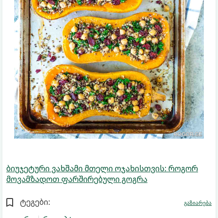
ბიუჯეტური ვახშამი მთელი ოჯახისთვის: როგორ
მოვამზადოთ ფარშირებული გოგრა
ტეგები:
გაზიარება