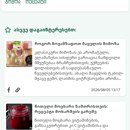
გოგრა
რეცეპტი
ასევე დაგაინტერესებთ:
როგორ მოვამზადოთ მაყვლის მიმოზა
კლასიკური მიმოზას ეს არომატული,
ულამაზესი იისფერი ვარიაცია ნამდვილი
მშვენებაა ბრანჩებისთვის, უქმეების
დილისთვის ან სადღესასწაულო
წვეულებებისთვის. ახალი მაყვლის ტკბილ-
მჟავე გემო, ლაიმის ციტრუსოვანი არომატი
და ცქრიალა ღვინის ბუშტუკები ქმნის
ეს სასმელი მზადდება სულ რაღაც 10 წუთში
საოცრად დახვეწილ და მაგრილებელ
და მის მომზადებას მინიმალური
2026/08/05 13:17
კოქტეილს.
ინგრედიენტები სჭირდება.
მომზადების დრო: 10 წუთი ულუფა: 4–6
პორცია
წითელი მოცხარი ზამთრისთვის:
რეცეპტი მოხარშვის გარეშე
წითელი მოცხარი ვიტამინების,
განსაკუთრებით კი C ვიტამინისა და