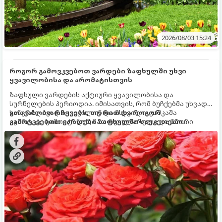
2026/08/03 15:24
როგორ გამოვკვებოთ ვარდები ზაფხულში უხვი
ყვავილობისა და არომატისთვის
ზაფხული ვარდების აქტიური ყვავილობისა და
სურნელების პერიოდია. იმისათვის, რომ ბუჩქებმა უხვად,
ხანგრძლივად იყვავილონ და მსხვილი, კაშკაშა
გთავაზობთ რჩევებს, თუ რით და როგორ
კვირტები გამოიტანონ, მათ რეგულარული და სწორი
გამოვკვებოთ ვარდები ზაფხულში საუკეთესო
გამოკვება სჭირდებათ. ზაფხულის პერიოდში მცენარის
შედეგის მისაღწევად:
მოთხოვნილებები იცვლება, ამიტომ მნიშვნელოვანია
ვიცოდეთ, რომელი სასუქები გამოიყენება ამ დროს.