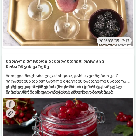
2026/08/05 13:17
წითელი მოცხარი ზამთრისთვის: რეცეპტი
მოხარშვის გარეშე
წითელი მოცხარი ვიტამინების, განსაკუთრებით კი C
ვიტამინისა და ორგანული მჟავების ნამდვილი საბადოა.
თერმული დამუშავების (მოხარშვის) დროს სასარგებლო
ეს მეთოდი ინარჩუნებს მოცხარის ბუნებრივ, კაშკაშა
ნივთიერებების დიდი ნაწილი იშლება. ამიტომ, ამ
გემოს, არომატს და ყველა სასარგებლო თვისებას.
კენკრის ზამთრისთვის შესანახად საუკეთესო გზა
„ცოცხალი ჯემის“ მომზადებაა - მოხარშვის გარეშე.