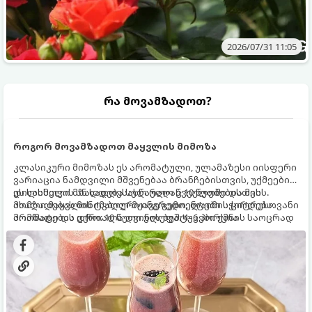
2026/07/31 11:05
რა მოვამზადოთ?
როგორ მოვამზადოთ მაყვლის მიმოზა
კლასიკური მიმოზას ეს არომატული, ულამაზესი იისფერი
ვარიაცია ნამდვილი მშვენებაა ბრანჩებისთვის, უქმეების
დილისთვის ან სადღესასწაულო წვეულებებისთვის.
ეს სასმელი მზადდება სულ რაღაც 10 წუთში და მის
ახალი მაყვლის ტკბილ-მჟავე გემო, ლაიმის ციტრუსოვანი
მომზადებას მინიმალური ინგრედიენტები სჭირდება.
არომატი და ცქრიალა ღვინის ბუშტუკები ქმნის საოცრად
მომზადების დრო: 10 წუთი ულუფა: 4–6 პორცია
დახვეწილ და მაგრილებელ კოქტეილს.