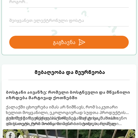
გაგზავნა
მებაღეობა და მეურნეობა
ბოსტანი აივანზე: რომელი ბოსტნეული და მწვანილი
იზრდება მარტივად ქოთნებში
ქალაქში ცხოვრება იმას არ ნიშნავს, რომ საკუთარი
ხელით მოყვანილი, ეკოლოგიურად სუფთა პროდუქტის
გემოზე უარი თქვათ. პატარა აივანიც კი საკმარისია
ქოთნებში მცენარეების მოშენება მარტივი, სასიამოვნო
იმისათვის, რომ მოიწყოთ მინი-ბოსტანი, საიდანაც
და ესთეტიკური ჰობია. მთავარია იცოდეთ, რომელი
ყოველდღიურად ახალ, არომატულ მწვანილსა და
კულტურები ეგუებიან ქოთნის პირობებს ყველაზე კარგად
ბოსტნეულს მოკრეფთ.
და როგორ მოუაროთ მათ სწორად.