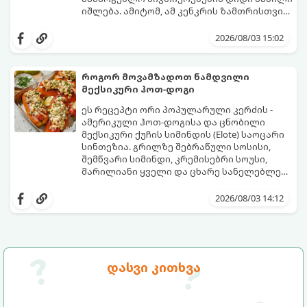
იშლება. ამიტომ, ამ კენკრის ზამთრისთვის
შესანახად საუკეთესო გზა „ცოცხალი ჯემის“
ეს მეთოდი ინარჩუნებს მოცხარის
მომზადებაა - მოხარშვის გარეშე.
ბუნებრივ, კაშკაშა გემოს, არომატს და
2026/08/03 15:02
ყველა სასარგებლო თვისებას.
როგორ მოვამზადოთ ნამდვილი
მექსიკური ჰოთ-დოგი
ეს რეცეპტი ორი პოპულარული კერძის -
ამერიკული ჰოთ-დოგისა და ცნობილი
მექსიკური ქუჩის სიმინდის (Elote) საოცარი
სინთეზია. გრილზე შებრაწული სოსისი,
შემწვარი სიმინდი, კრემისებრი სოუსი,
მარილიანი ყველი და ცხარე სანელებლები
ქმნის ნამდვილი გემოების აფეთქებას.
ეს იდეალური კერძია ეზოს
წვეულებებისთვის, ბარბექიუსთვის ან
2026/08/03 14:12
უბრალოდ მეგობრებთან ერთად გემრიელი
ვახშმისთვის.
მომზადების დრო: 15 წუთი
ულუფა: 8 პორცია
დასვი კითხვა