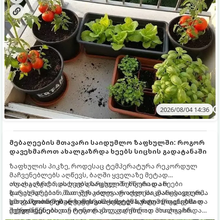
2026/08/04 14:36
მებაღეების მთავარი საიდუმლო ზაფხულში: როგორ
დავეხმაროთ ახალგაზრდა ხეებს სიცხის გადატანაში
ზაფხულის პიკზე, როდესაც ტემპერატურა რეკორდულ
მაჩვენებლებს აღწევს, ბაღში ყველაზე მეტად
ახალგაზრდა, ახლად დარგული ნერგები და ხეები
თუ ახალგაზრდა ხეებს ზაფხულში სწორად არ
ზარალდებიან. მათ ჯერ კიდევ არ აქვთ საკმარისად ღრმა
დავეხმარებით, მათ შესაძლოა ფოთლები დასცვივდეთ,
და განვითარებული ფესვთა სისტემა, რათა ნიადაგის
ხმობა დაიწყონ ან ზამთრის ყინვებს სუსტი ორგანიზმით
გთავაზობთ მებაღეების გამოცდილ საიდუმლოებებსა და
ქვედა ფენებიდან ტენი დამოუკიდებლად მოიპოვონ.
შეხვდნენ.
ოქროს წესებს, თუ როგორ გადავარჩინოთ ახალგაზრდა
ხეები ზაფხულის სიცხეში: