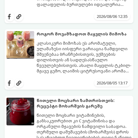
ფალაფელის ბურთულები იდეალურია
პიტაში (არაბულ პურში) ჩასადებად,
ამ რეცეპტის მთავარი საიდუმლო იმაში
სალათებთან ერთად ან ტახინის (სესამის)
მდგომარეობს, რომ გამოიყენება
2026/08/06 12:35
სოუსთან მირთმევისთვის.
გამომშრალი და ჩამბალი მუხუდო და არა
დაკონსერვებული, რათა ბურთულებმა
შეწვისას ფორმა იდეალურად შეინარჩუნოს
როგორ მოვამზადოთ მაყვლის მიმოზა
და არ დაიშალოს.
მომზადების დრო: 20 წუთი (დამატებით
კლასიკური მიმოზას ეს არომატული,
მუხუდოს ჩალბობის დრო: 12-24 საათი)
ულამაზესი იისფერი ვარიაცია ნამდვილი
შეწვის დრო: 10–15 წუთი ულუფა: 20–24 ცალი
მშვენებაა ბრანჩებისთვის, უქმეების
ბურთულა (4–6 პორცია)
დილისთვის ან სადღესასწაულო
წვეულებებისთვის. ახალი მაყვლის ტკბილ-
მჟავე გემო, ლაიმის ციტრუსოვანი არომატი
და ცქრიალა ღვინის ბუშტუკები ქმნის
ეს სასმელი მზადდება სულ რაღაც 10 წუთში
საოცრად დახვეწილ და მაგრილებელ
და მის მომზადებას მინიმალური
2026/08/05 13:17
კოქტეილს.
ინგრედიენტები სჭირდება.
მომზადების დრო: 10 წუთი ულუფა: 4–6
პორცია
წითელი მოცხარი ზამთრისთვის:
რეცეპტი მოხარშვის გარეშე
წითელი მოცხარი ვიტამინების,
განსაკუთრებით კი C ვიტამინისა და
ორგანული მჟავების ნამდვილი საბადოა.
თერმული დამუშავების (მოხარშვის) დროს
სასარგებლო ნივთიერებების დიდი ნაწილი