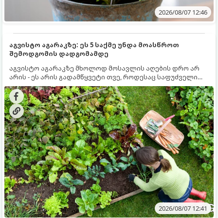
2026/08/07 12:46
აგვისტო აგარაკზე: ეს 5 საქმე უნდა მოასწროთ
შემოდგომის დადგომამდე
აგვისტო აგარაკზე მხოლოდ მოსავლის აღების დრო არ
არის - ეს არის გადამწყვეტი თვე, როდესაც საფუძველი
ეყრება მომავალი წლის მოსავალს და ბაღი მზადდება
შემოდგომა-ზამთრის სეზონისთვის. იმისათვის, რომ
ნიადაგმა ენერგია აღიდგინოს, ხოლო მცენარეებმა
ზამთარს გაუძლონ, აგვისტოს ბოლომდე 5
მნიშვნელოვანი საქმის გაკეთება უნდა მოასწროთ:
2026/08/07 12:41