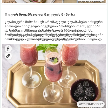
როგორ მოვამზადოთ მაყვლის მიმოზა
კლასიკური მიმოზას ეს არომატული, ულამაზესი იისფერი
ვარიაცია ნამდვილი მშვენებაა ბრანჩებისთვის, უქმეების
დილისთვის ან სადღესასწაულო წვეულებებისთვის.
ეს სასმელი მზადდება სულ რაღაც 10 წუთში და მის
ახალი მაყვლის ტკბილ-მჟავე გემო, ლაიმის ციტრუსოვანი
მომზადებას მინიმალური ინგრედიენტები სჭირდება.
არომატი და ცქრიალა ღვინის ბუშტუკები ქმნის საოცრად
მომზადების დრო: 10 წუთი ულუფა: 4–6 პორცია
დახვეწილ და მაგრილებელ კოქტეილს.
2026/08/05 13:17