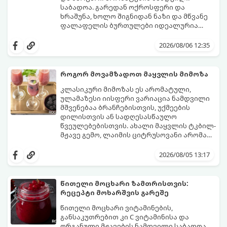
საბადოა. გარედან ოქროსფერი და
ხრაშუნა, ხოლო შიგნიდან ნაზი და მწვანე
ფალაფელის ბურთულები იდეალურია
პიტაში (არაბულ პურში) ჩასადებად,
ამ რეცეპტის მთავარი საიდუმლო იმაში
სალათებთან ერთად ან ტახინის (სესამის)
მდგომარეობს, რომ გამოიყენება
2026/08/06 12:35
სოუსთან მირთმევისთვის.
გამომშრალი და ჩამბალი მუხუდო და არა
დაკონსერვებული, რათა ბურთულებმა
შეწვისას ფორმა იდეალურად შეინარჩუნოს
როგორ მოვამზადოთ მაყვლის მიმოზა
და არ დაიშალოს.
მომზადების დრო: 20 წუთი (დამატებით
კლასიკური მიმოზას ეს არომატული,
მუხუდოს ჩალბობის დრო: 12-24 საათი)
ულამაზესი იისფერი ვარიაცია ნამდვილი
შეწვის დრო: 10–15 წუთი ულუფა: 20–24 ცალი
მშვენებაა ბრანჩებისთვის, უქმეების
ბურთულა (4–6 პორცია)
დილისთვის ან სადღესასწაულო
წვეულებებისთვის. ახალი მაყვლის ტკბილ-
მჟავე გემო, ლაიმის ციტრუსოვანი არომატი
და ცქრიალა ღვინის ბუშტუკები ქმნის
ეს სასმელი მზადდება სულ რაღაც 10 წუთში
საოცრად დახვეწილ და მაგრილებელ
და მის მომზადებას მინიმალური
2026/08/05 13:17
კოქტეილს.
ინგრედიენტები სჭირდება.
მომზადების დრო: 10 წუთი ულუფა: 4–6
პორცია
წითელი მოცხარი ზამთრისთვის:
რეცეპტი მოხარშვის გარეშე
წითელი მოცხარი ვიტამინების,
განსაკუთრებით კი C ვიტამინისა და
ორგანული მჟავების ნამდვილი საბადოა.