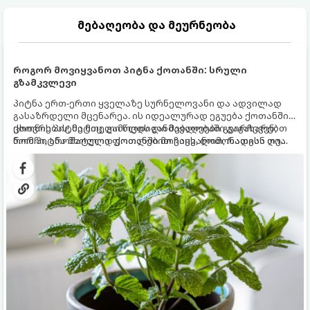
მებაღეობა და მეურნეობა
როგორ მოვიყვანოთ პიტნა ქოთანში: სრული
გზამკვლევი
პიტნა ერთ-ერთი ყველაზე სურნელოვანი და ადვილად
გასაზრდელი მცენარეა. ის იდეალურად ეგუება ქოთანში
ცხოვრებას, მეტიც, გამოცდილი მებაღეები გვირჩევენ,
ქოთნის პიტნა მთელი წლის განმავლობაში გაგახარებთ
რომ პიტნა მხოლოდ ქოთანში მოვიყვანოთ, რადგან ღია
ნორჩი, არომატული ფოთლებით ჩაის, ლიმონათისა თუ
გრუნტში (ბაღში) დარგვისას ის ფესვებით ძალიან
კერძებისთვის.
სწრაფად ვრცელდება და სხვა მცენარეებს ავიწროებს.