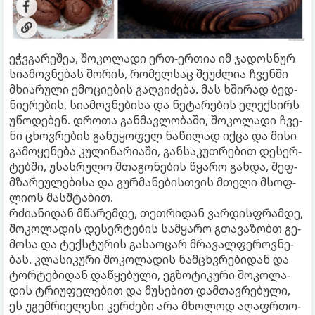
ეჭვგა­რე­შეა, შო­კო­ლა­დი ერთ-ერ­თია იმ ჯა­დოს­ნურ
სი­ა­მოვ­ნე­ბას შო­რის, რო­მელ­საც შე­უძ­ლია ჩვენ­ში
მხი­ა­რუ­ლი ემო­ცი­ე­ბის გაღ­ვი­ძე­ბა. მას ხში­რად ბედ­
ნი­ე­რე­ბის, სი­ა­მოვ­ნე­ბი­სა და ნე­ტა­რე­ბის ელექ­სირს
უწო­დე­ბენ. დრო­თა გან­მავ­ლო­ბა­ში, შო­კო­ლა­დი ჩვე­
ნი ცხოვ­რე­ბის გა­ნუ­ყო­ფელ ნა­წი­ლად იქცა და მისი
გა­მო­ყე­ნე­ბა კუ­ლი­ნა­რი­ა­ში, გან­სა­კუთ­რე­ბით დე­სერ­
ტებ­ში, უსას­რუ­ლო შთა­გო­ნე­ბის წყა­რო გახ­და, შეფ-
მზა­რე­უ­ლე­ბი­სა და გურ­მა­ნე­ბის­თვის მთე­ლი მსოფ­
ლი­ოს მას­შტა­ბით.
რძი­ა­ნი­დან მწა­რემ­დე, თეთ­რი­დან ვარ­დის­ფრამ­დე,
შო­კო­ლა­დის დე­სერ­ტე­ბის სამ­ყა­რო გთა­ვა­ზობთ გე­
მო­სა და ტექ­სტუ­რის გა­სა­ო­ცარ მრა­ვალ­ფე­როვ­ნე­
ბას. კლა­სი­კუ­რი შო­კო­ლა­დის ნამ­ცხვრე­ბი­დან და
ტორ­ტე­ბი­დან და­წყე­ბუ­ლი, ეგ­ზო­ტი­კუ­რი შო­კო­ლა­
დის ტრი­უ­ფე­ლე­ბით და მუ­სე­ბით დამ­თავ­რე­ბუ­ლი,
ეს უგემ­რი­ე­ლე­სი კერ­ძე­ბი არა მხო­ლოდ აღაფრ­თო­