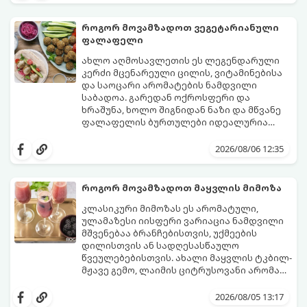
როგორ მოვამზადოთ ვეგეტარიანული
ფალაფელი
ახლო აღმოსავლეთის ეს ლეგენდარული
კერძი მცენარეული ცილის, ვიტამინებისა
და საოცარი არომატების ნამდვილი
საბადოა. გარედან ოქროსფერი და
ხრაშუნა, ხოლო შიგნიდან ნაზი და მწვანე
ფალაფელის ბურთულები იდეალურია
პიტაში (არაბულ პურში) ჩასადებად,
ამ რეცეპტის მთავარი საიდუმლო იმაში
სალათებთან ერთად ან ტახინის (სესამის)
მდგომარეობს, რომ გამოიყენება
2026/08/06 12:35
სოუსთან მირთმევისთვის.
გამომშრალი და ჩამბალი მუხუდო და არა
დაკონსერვებული, რათა ბურთულებმა
შეწვისას ფორმა იდეალურად შეინარჩუნოს
როგორ მოვამზადოთ მაყვლის მიმოზა
და არ დაიშალოს.
მომზადების დრო: 20 წუთი (დამატებით
კლასიკური მიმოზას ეს არომატული,
მუხუდოს ჩალბობის დრო: 12-24 საათი)
ულამაზესი იისფერი ვარიაცია ნამდვილი
შეწვის დრო: 10–15 წუთი ულუფა: 20–24 ცალი
მშვენებაა ბრანჩებისთვის, უქმეების
ბურთულა (4–6 პორცია)
დილისთვის ან სადღესასწაულო
წვეულებებისთვის. ახალი მაყვლის ტკბილ-
მჟავე გემო, ლაიმის ციტრუსოვანი არომატი
და ცქრიალა ღვინის ბუშტუკები ქმნის
ეს სასმელი მზადდება სულ რაღაც 10 წუთში
საოცრად დახვეწილ და მაგრილებელ
და მის მომზადებას მინიმალური
2026/08/05 13:17