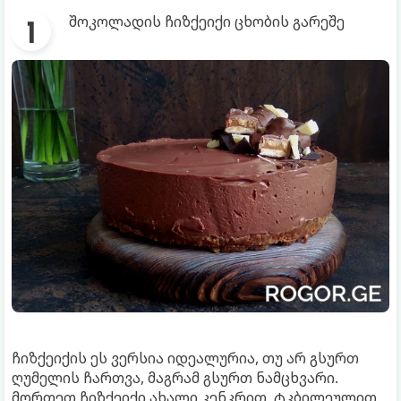
შოკოლადის ჩიზქეიქი ცხობის გარეშე
ჩიზქეიქის ეს ვერსია იდეალურია, თუ არ გსურთ
ღუმელის ჩართვა, მაგრამ გსურთ ნამცხვარი.
მორთეთ ჩიზქეიქი ახალი კენკრით, ტკბილეულით