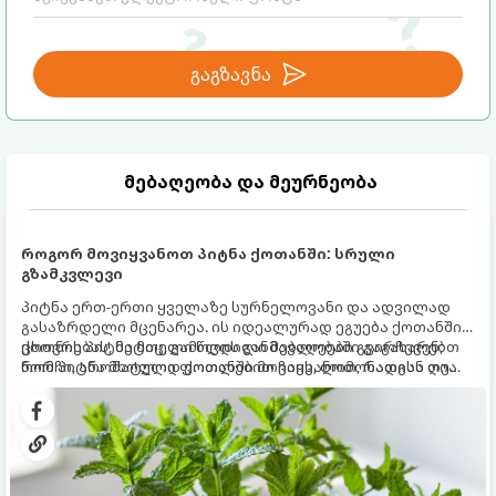
გაგზავნა
მებაღეობა და მეურნეობა
როგორ მოვიყვანოთ პიტნა ქოთანში: სრული
გზამკვლევი
პიტნა ერთ-ერთი ყველაზე სურნელოვანი და ადვილად
გასაზრდელი მცენარეა. ის იდეალურად ეგუება ქოთანში
ცხოვრებას, მეტიც, გამოცდილი მებაღეები გვირჩევენ,
ქოთნის პიტნა მთელი წლის განმავლობაში გაგახარებთ
რომ პიტნა მხოლოდ ქოთანში მოვიყვანოთ, რადგან ღია
ნორჩი, არომატული ფოთლებით ჩაის, ლიმონათისა თუ
გრუნტში (ბაღში) დარგვისას ის ფესვებით ძალიან
კერძებისთვის.
სწრაფად ვრცელდება და სხვა მცენარეებს ავიწროებს.