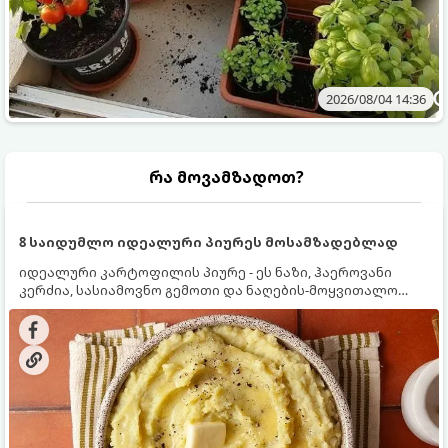
2026/08/04 14:36
რა მოვამზადოთ?
8 საიდუმლო იდეალური პიურეს მოსამზადებლად
იდეალური კარტოფილის პიურე - ეს ნაზი, ჰაეროვანი
კერძია, სასიამოვნო გემოთი და ნაღების-მოყვითალო
ფერით. მისი მომზადება ძალიან მარტივია, მაგრამ
არსებობს რამდენიმე საიდუმლო, რომლებიც უნდა
იცოდეთ, რომ პიურე იდეალურად გემრიელი გამოვიდეს.