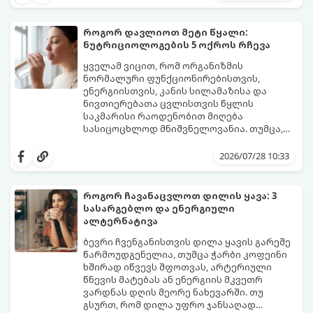
იწყება - ამ გარდამავალ ეტაპს
პერიმენოპაუზა ეწოდება (რომელიც
საშუალოდ 40-დან 50 წლამდე ასაკში იწყება
როგორ დავლიოთ მეტი წყალი:
და შესაძლოა 4-დან 8 წლამდე
ნუტრიციოლოგების 5 ოქროს რჩევა
გაგრძელდეს).
იმისათვის, რომ ეს პერიოდი შფოთვის
გარეშე გაიაროთ, მნიშვნელოვანია
ყველამ ვიცით, რომ ორგანიზმის
იცოდეთ, რა სიგნალებს გზავნის ორგანიზმი
ნორმალური ფუნქციონირებისთვის,
და როგორ შეიმსუბუქოთ მდგომარეობა
ენერგიისთვის, კანის სილამაზისა და
მეან-გინეკოლოგებისა და
ნივთიერებათა ცვლისთვის წყლის
ნუტრიციოლოგების რეკომენდაციებით.
საკმარისი რაოდენობით მიღება
სასიცოცხლოდ მნიშვნელოვანია. თუმცა,
ყოველდღიური ფუსფუსის, საქმეებისა თუ
თუ ხშირად გავიწყდებათ წყლის
უბრალოდ ჩვევის არქონის გამო, დღის
დალევა ან მისი გემო მოსაწყენი
2026/07/28 10:33
განმავლობაში საჭირო ოდენობის წყლის
გეჩვენებათ, დიეტოლოგების ეს 5
დალევა ბევრისთვის ნამდვილ
მარტივი და ეფექტური რჩევა
გამოწვევად რჩება.
დაგეხმარებათ, წყლის სმა
როგორ ჩავანაცვლოთ დილის ყავა: 3
ყოველდღიურ, სასიამოვნო ჩვევად
სასარგებლო და ენერგიული
აქციოთ.
ალტერნატივა
ბევრი ჩვენგანისთვის დილა ყავის გარეშე
წარმოუდგენელია, თუმცა ჭარბი კოფეინი
ხშირად იწვევს შფოთვას, არტერიული
წნევის მატებას ან ენერგიის მკვეთრ
ვარდნას დღის მეორე ნახევარში. თუ
გსურთ, რომ დილა უფრო ჯანსაღად