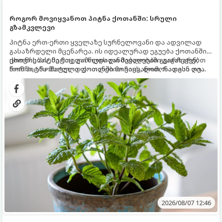
როგორ მოვიყვანოთ პიტნა ქოთანში: სრული
გზამკვლევი
პიტნა ერთ-ერთი ყველაზე სურნელოვანი და ადვილად
გასაზრდელი მცენარეა. ის იდეალურად ეგუება ქოთანში
ცხოვრებას, მეტიც, გამოცდილი მებაღეები გვირჩევენ,
ქოთნის პიტნა მთელი წლის განმავლობაში გაგახარებთ
რომ პიტნა მხოლოდ ქოთანში მოვიყვანოთ, რადგან ღია
ნორჩი, არომატული ფოთლებით ჩაის, ლიმონათისა თუ
გრუნტში (ბაღში) დარგვისას ის ფესვებით ძალიან
კერძებისთვის.
სწრაფად ვრცელდება და სხვა მცენარეებს ავიწროებს.
2026/08/07 12:46