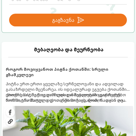
გაგზავნა
მებაღეობა და მეურნეობა
როგორ მოვიყვანოთ პიტნა ქოთანში: სრული
გზამკვლევი
პიტნა ერთ-ერთი ყველაზე სურნელოვანი და ადვილად
გასაზრდელი მცენარეა. ის იდეალურად ეგუება ქოთანში
ცხოვრებას, მეტიც, გამოცდილი მებაღეები გვირჩევენ,
ქოთნის პიტნა მთელი წლის განმავლობაში გაგახარებთ
რომ პიტნა მხოლოდ ქოთანში მოვიყვანოთ, რადგან ღია
ნორჩი, არომატული ფოთლებით ჩაის, ლიმონათისა თუ
გრუნტში (ბაღში) დარგვისას ის ფესვებით ძალიან
კერძებისთვის.
სწრაფად ვრცელდება და სხვა მცენარეებს ავიწროებს.