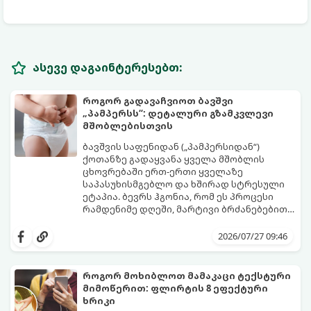
ასევე დაგაინტერესებთ:
როგორ გადავაჩვიოთ ბავშვი
„პამპერსს“: დეტალური გზამკვლევი
მშობლებისთვის
ბავშვის საფენიდან („პამპერსიდან“)
ქოთანზე გადაყვანა ყველა მშობლის
ცხოვრებაში ერთ-ერთი ყველაზე
საპასუხისმგებლო და ხშირად სტრესული
ეტაპია. ბევრს ჰგონია, რომ ეს პროცესი
რამდენიმე დღეში, მარტივი ბრძანებებით
წყდება, თუმცა სინამდვილეში ეს არის
გთავაზობთ დეტალურ გზამკვლევს, თუ
ფიზიოლოგიური და ფსიქოლოგიური
როგორ გახადოთ ეს პროცესი
2026/07/27 09:46
მომწიფების პროცესი, რომელიც
უმტკივნეულო როგორც ბავშვისთვის,
ინდივიდუალურ მიდგომასა და
ისე თქვენთვის.
მოთმინებას მოითხოვს.
როგორ მოხიბლოთ მამაკაცი ტექსტური
მიმოწერით: ფლირტის 8 ეფექტური
ხრიკი