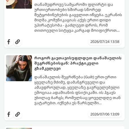
თანამედროვე სამყაროში ფლირტი და
ურთიერთობები ხშირად სწორედ
შეტყობინებების გაცვლით იწყება. ეკრანის
მიღმა კომუნიკაციას აქვს ერთი დიდი
უპირატესობა - გაძლევთ დროს, რომ
თითოეული სიტყვა კარგად მოიფიქროთ
და საიდუმლოებით მოცული, მიმზიდველი
თუ გსურთ, რომ მან ტელეფონს თვალი ვერ
იმიჯი შექმნათ.
მოაცილოს და მოუთმენლად ელოდოს
2026/07/24 13:58
თქვენს ყოველ შეტყობინებას, გამოიყენეთ
ფსიქოლოგიაზე დაფუძნებული ეს 10 ოქროს
წესი:
როგორ გავთავისუფლდეთ დანაშაულის
შეგრძნებისგან: პრაქტიკული
გზამკვლევი
დანაშაულის შეგრძნება (Guilt) ერთ-ერთი
ყველაზე მძიმე, დამანგრეველი და
ამავდროულად, ყველაზე გავრცელებული
ემოციაა ადამიანის ფსიქიკაში. ის ჰგავს
უხილავ ბარგს, რომელსაც ყოველდღე თან
ვატარებთ. იქნება ეს წარსულში
დაშვებული შეცდომა, ვინმესთვის გულის
ფსიქოთერაპიაში მიიჩნევა, რომ
ტკენა, ოჯახის წევრებისთვის
დანაშაულის გრძნობას აქვს თავისი
2026/07/06 13:09
არასაკმარისი დროის დათმობა თუ
დადებითი, ევოლუციური ფუნქციაც ის
საკუთარი თავის მიმართ წაყენებული
გვკარნახობს, როდის დავარღვიეთ
გადაჭარბებული მოთხოვნები
საკუთარი თუ საზოგადოებრივი მორალური